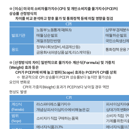
ㅁ [이슈] 미국의 소비자물가지수(CPI) 및 개인소비지출 물가지수(PCEPI)
상승률 산정방식의
차이를 비교 분석하고 향후 물가 및 통화정책 등에 미칠 영향을 점검
CPI
노동부 노동통계국(BLS)
상무부 경제분석국
발표기관
매월 상순 발표
매월 하순 발표
계절조정만 반영
국민소득생산계정
정부(사회보장비, 세금계산 등)
용도
통화정책 운용 
금융회사(파생상품 설계, 리스계약 등)
ㅁ [산정방식의 차이] 일반적으로 물가지수 계산식(Formula) 및 가중치
(Weight) 효과 등은
CPI가 PCEPI에 비해 높고 범위(Scope) 효과는 PCEPI가 CPI를 상회
ㅇ 평균적으로 CPI 상승률이 PCEPI 상승률보다 높지만 물가상승
요인의 변화로
CPI의 가중치(Weight) 효과가 PCEPI보다 낮아질 경우 역전
현상도 발생
CPI
계산식
라스파이레스 물가지수
피셔 이상지수(Idea
(Formula)
개념상 피셔 이상지수에 비해 높은 값
상대가격 변화에
범위
소비자 직접 구
소비자가 직접 구매하는 품목
(Scope)
가계를 위한 지
에너지/식품 21.3%
에너지/식품 11.