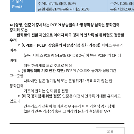
가중치
주거비 34.4%, 의료비 6.7%
주거비 15%, 의료
(Weight)
근원 재화 21.4%, 근원 서비스 58.2%
근원 재화 23.9%
ㅁ [영향] 연준이 중시하는 PCEPI 상승률의 하방경직성 심화는 통화긴축
장기화 또는
완화로의 전환 지연으로 이어져 미국 경제의 연착륙 실패 위험도 점증할
우려
ㅇ
(CPI보다 PCEPI 상승률의 하방경직성 심화 가능성)
서비스 부문의
비중
(근원 서비스 PCEPI 64.6%, CPI 58.2%)이 높은 PCEPI가 CPI에
비해
더딘 하락세를 보일 것으로 예상
ㅇ
(통화정책의 기조 전환 지연)
PCEPI 슈퍼코어 물가가 상당기간
고수준을
나타내면 깊은 경기침체 또는 은행위기가 우려되지 않는 한
통화긴축
기조의 변화는 쉽지 않을 전망
ㅇ
(미국 경기침체 위험 점증)
연준은 여전히 연착륙 기대를 유지하고
있으나
긴축기조의 전환이 늦어질 경우 4분기 이후 기술적 경기침체
(2분기 연속 역성장) 혹은 그 이상의 둔화가 현실화될 우려
목록