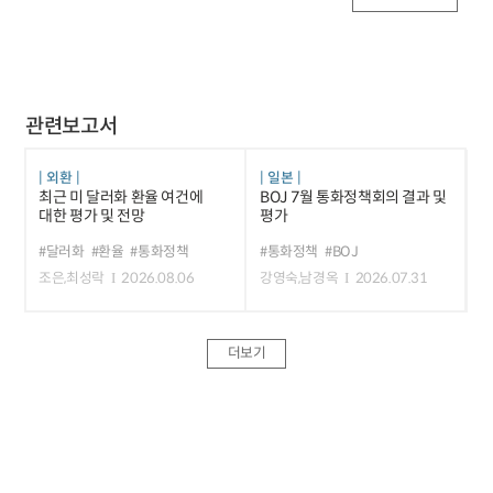
관련보고서
외환
일본
최근 미 달러화 환율 여건에
BOJ 7월 통화정책회의 결과 및
대한 평가 및 전망
평가
#달러화
#환율
#통화정책
#통화정책
#BOJ
조은,최성락
2026.08.06
강영숙,남경옥
2026.07.31
더보기