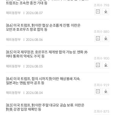
트럼프는 조속한 종전 기대 등
조회수
798
해외동향부
2026.08.07
[8.6] 미국 트럼프, 對이란 협상 순조롭게 진행. 이란은
오만과 호르무즈 항로 합의 등
조회수
880
해외동향부
2026.08.06
[8.5] 미국 재무장관, 호르무즈 재개방 합의 가능성. 엔화 外
여타 통화의 약세도 不可 등
조회수
900
해외동향부
2026.08.05
[8.4] 미국 트럼프, 합의 시까지 對이란 해상봉쇄 지속.
일본과는 엔低 방어 공조 등
조회수
919
해외동향부
2026.08.04
[8.3] 미국 트럼프, 對이란 주말 대규모 공습 보류. 이란은
對美 강경 입장 재확인 등
조회수
875