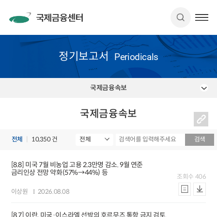
정기보고서
Periodicals
국제금융속보
국제금융속보
전체
10,350 건
검색
[8.8] 미국 7월 비농업 고용 2.3만명 감소. 9월 연준
금리인상 전망 약화(57%→44%) 등
조회수
406
이상원
2026.08.08
[8.7] 이란, 미국·이스라엘 선박의 호르무즈 통항 금지 검토.