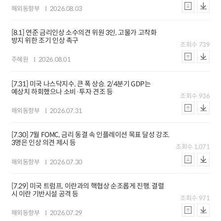
해외동향부
2026.08.03
[8.1] 연준 금리인상 소수의견 위원 3인, 고물가 고착화
방지 위한 조기 인상 촉구
조회수
739
주혜원
2026.08.01
[7.31] 미국 나스닥지수, 큰 폭 상승. 2/4분기 GDP는
예상치 하회했으나 소비·투자 견조 등
조회수
936
해외동향부
2026.07.31
[7.30] 7월 FOMC, 금리 동결 속 인플레이션 목표 달성 강조.
3명은 인상 의견 제시 등
조회수
1,071
해외동향부
2026.07.30
[7.29] 미국 트럼프, 이란과의 핵협상 순조롭게 진행. 결렬
시 이란 기반시설 공격 등
조회수
971
해외동향부
2026.07.29