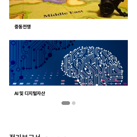
중동전쟁
트
AI 및 디지털자산
주