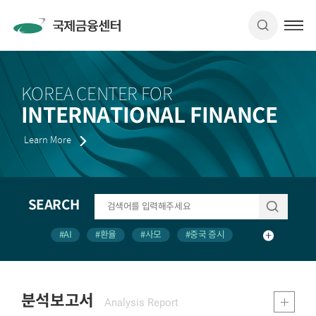
KOREA CENTER FOR
INTERNATIONAL FINANCE
Learn More
SEARCH
#AI
#환율
#사모
#중국 증시
#금리
#gdp
#반도체
#ETF
#레버리지
#엔캐리
분석보고서
Analysis Report