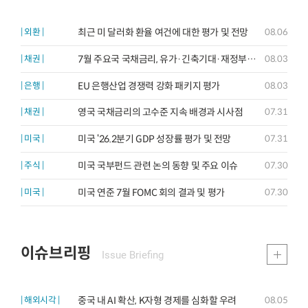
최근 미 달러화 환율 여건에 대한 평가 및 전망
| 외환 |
08.06
7월 주요국 국채금리, 유가·긴축기대·재정부담 중첩 속 상승
| 채권 |
08.03
EU 은행산업 경쟁력 강화 패키지 평가
| 은행 |
08.03
영국 국채금리의 고수준 지속 배경과 시사점
| 채권 |
07.31
미국 ‘26.2분기 GDP 성장률 평가 및 전망
| 미국 |
07.31
미국 국부펀드 관련 논의 동향 및 주요 이슈
| 주식 |
07.30
미국 연준 7월 FOMC 회의 결과 및 평가
| 미국 |
07.30
이슈브리핑
Issue Briefing
중국 내 AI 확산, K자형 경제를 심화할 우려
| 해외시각 |
08.05