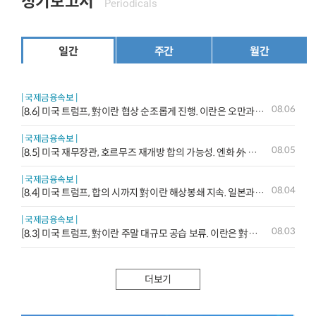
정기보고서
Periodicals
일간
주간
월간
| 국제금융속보 |
08.06
[8.6] 미국 트럼프, 對이란 협상 순조롭게 진행. 이란은 오만과 호르무즈 항로 합의 등
| 국제금융속보 |
08.05
[8.5] 미국 재무장관, 호르무즈 재개방 합의 가능성. 엔화 外 여타 통화의 약세도 不可 등
| 국제금융속보 |
08.04
[8.4] 미국 트럼프, 합의 시까지 對이란 해상봉쇄 지속. 일본과는 엔低 방어 공조 등
| 국제금융속보 |
08.03
[8.3] 미국 트럼프, 對이란 주말 대규모 공습 보류. 이란은 對美 강경 입장 재확인 등
더보기