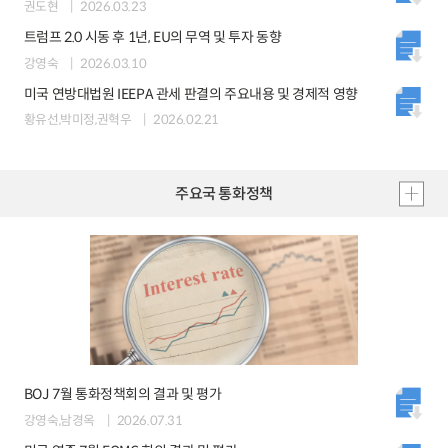
권도현
2026.03.23
트럼프 2.0 시동 후 1년, EU의 무역 및 투자 동향
강영숙
2026.03.10
미국 연방대법원 IEEPA 관세 판결의 주요내용 및 경제적 영향
황유선,박미정,권혁우
2026.02.21
주요국 통화정책
BOJ 7월 통화정책회의 결과 및 평가
강영숙,남경옥
2026.07.31