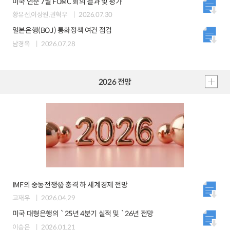
미국 연준 7월 FOMC 회의 결과 및 평가
황유선,이상원,권혁우
2026.07.30
일본은행(BOJ) 통화정책 여건 점검
남경옥
2026.07.28
2026 전망
IMF의 중동전쟁發 충격 하 세계경제 전망
고재우
2026.04.29
미국 대형은행의 `25년 4분기 실적 및 `26년 전망
이승은
2026.01.21