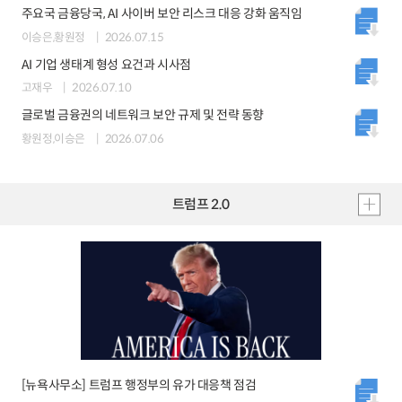
주요국 금융당국, AI 사이버 보안 리스크 대응 강화 움직임
이승은,황원정
2026.07.15
AI 기업 생태계 형성 요건과 시사점
고재우
2026.07.10
글로벌 금융권의 네트워크 보안 규제 및 전략 동향
황원정,이승은
2026.07.06
트럼프 2.0
[뉴욕사무소] 트럼프 행정부의 유가 대응책 점검