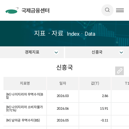
지표ㆍ자료
IndexㆍData
경제지표
신흥국
신흥국
지표명
일자
값(T)
T
(M) 나이지리아 무역수지(B
2026.03
2.86
$)
(M) 나이지리아 소비자물가
2026.06
15.91
(Y/Y,%)
(M) 남아공 무역수지(B$)
2026.05
-0.11