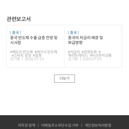
관련보고서
중국
중국
중국 반도체 수출 급증 전망 및
중국의 저금리 배경 및
시사점
파급영향
#메모리 반도체
#레거시 반도체
#저금리
#성장둔화
#
#스마트 공장
#칩렛
캐리트레이드
#자산관리상품
김기봉
2026.07.10
김기봉
2026.07.03
더보기
저작권 정책
이메일주소무단수집 거부
개인정보처리방침