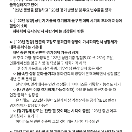
불확실해지고 있어
`22년 동향을 점검하고 `23년 경기 방향성 및 주요 변수들을 평가
ㅁ [`22년 동향] 상반기 기술적 경기침체 불구 팬데믹 시기의 초과저축 등에
힘입어 소비
회복력이 유지되면서 하반기에는 성장률이 반등
ㅁ [`23년 전망] 연준의 고강도 통화긴축 영향이 가시화되면서 성장세가
대폭 둔화되는 가운데
내년 중반 이후 완만한 경기침체 가능성 잠재
※ 주요 가정: 통화정책은 `23년 상반기중 정점(5.00~5.25%) 도달,
인플레이션은 임금 하방 경직성 불구 재화가격 하락
및 주거비 둔화로 정점 통과, 러우전쟁 현상 유지 혹은 개선
ㅇ
(급속한 성장 둔화 불가피)
통화긴축의 영향이 본격화되면서 성장률은
내년 큰 폭 둔화될
전망이며, 일각에서는 연간 성장률이 마이너스를 기록할 가능성도 제기
ㅇ
(내년 중반 이후 경기침체 가능성 잠재)
주요 IB들의 평균치를 볼 때
연간 플러스 성장을
유지해도 `23.2분기부터 2분기 이상 역성장하는 공식(NBER 판정)
경기침체가 발생할 가능성
ㅇ
(경기침체 강도는 ‘완만’할 것이라는 시각이 중론)
`23년 중반 이후
경기침체가 불가피
하더라도 완만한 수준에 그칠 것이라는 시각이 다수의견