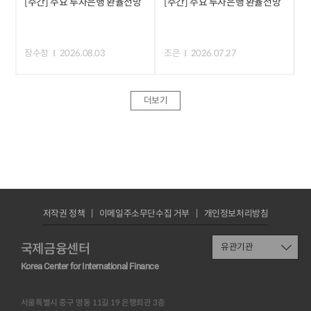
[주간] 주요 투자은행 환율전망
[주간] 주요 투자은행 환율전망
장수창
2026.08.03
조은
2026.07.27
더보기
저작권 정책
이메일주소무단수집 거부
개인정보처리방침
국제금융센터
유관기관
Korea Center for International Finance
서울특별시 중구 명동 11길 19 은행회관 3층