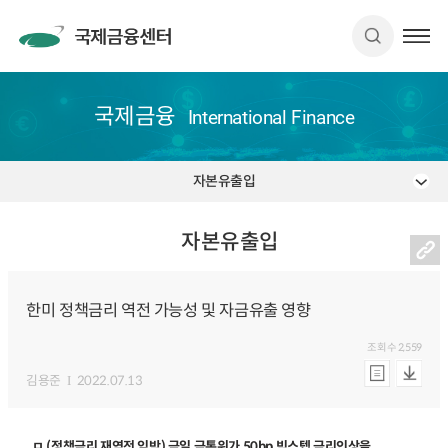
국제금융
International Finance
자본유출입
자본유출입
한미 정책금리 역전 가능성 및 자금유출 영향
조회수
2,559
김용준
2022.07.13
ㅁ (정책금리 재역전 임박) 금일 금통위가 50bp 빅스텝 금리인상을