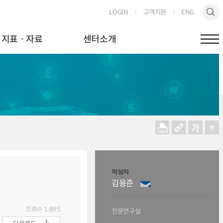
LOGIN
고객지원
ENG
지표ㆍ자료
센터소개
작성자
김용준
조회수
1,895
전문연구실