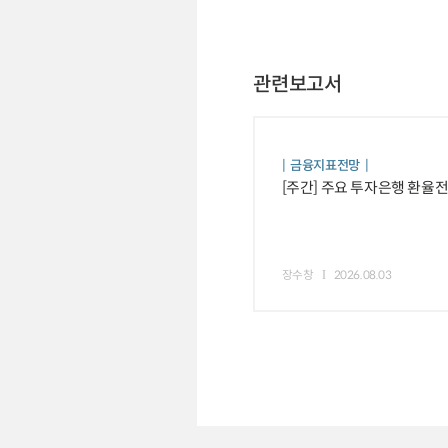
관련보고서
금융지표전망
[주간] 주요 투자은행 환율
장수창
2026.08.03