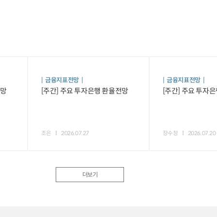
금융지표전망
금융지표전망
전망
[주간] 주요 투자은행 환율전망
[주간] 주요 투자
조은
2026.07.27
장수창
2026.07.20
더보기