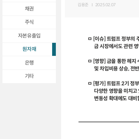
김용준
2025.02.07
채권
주식
자본유출입
ㅁ [이슈] 트럼프 정부의
금 시장에서도 관련 영
원자재
ㅁ [영향] 금을 통한 헤지
은행
및 차입비용 상승, 전반적
기타
ㅁ [평가] 트럼프 2기 
다양한 영향을 미치고 있
변동성 확대에도 대비할