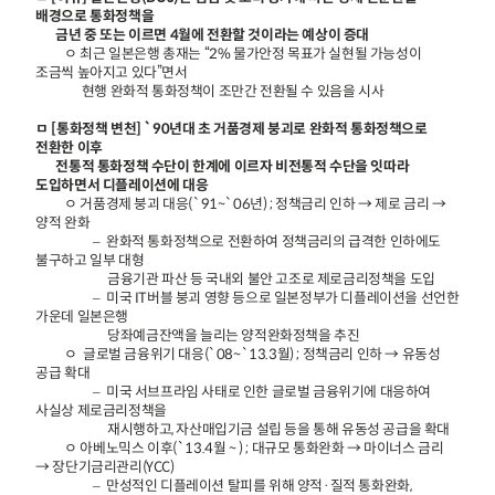
배경으로 통화정책을
금년 중 또는 이르면 4월에 전환할 것이라는 예상이 증대
ㅇ 최근 일본은행 총재는 “2% 물가안정 목표가 실현될 가능성이
조금씩 높아지고 있다”면서
현행 완화적 통화정책이 조만간 전환될 수 있음을 시사
ㅁ [통화정책 변천] `90년대 초 거품경제 붕괴로 완화적 통화정책으로
전환한 이후
전통적 통화정책 수단이 한계에 이르자 비전통적 수단을 잇따라
도입하면서 디플레이션에 대응
ㅇ 거품경제 붕괴 대응(`91~`06년) ; 정책금리 인하 → 제로 금리 →
양적 완화
– 완화적 통화정책으로 전환하여 정책금리의 급격한 인하에도
불구하고 일부 대형
금융기관 파산 등 국내외 불안 고조로 제로금리정책을 도입
– 미국 IT버블 붕괴 영향 등으로 일본정부가 디플레이션을 선언한
가운데 일본은행
당좌예금잔액을 늘리는 양적완화정책을 추진
ㅇ 글로벌 금융위기 대응(`08~`13.3월) ; 정책금리 인하 → 유동성
공급 확대
– 미국 서브프라임 사태로 인한 글로벌 금융위기에 대응하여
사실상 제로금리정책을
재시행하고, 자산매입기금 설립 등을 통해 유동성 공급을 확대
ㅇ 아베노믹스 이후(`13.4월 ~ ) ; 대규모 통화완화 → 마이너스 금리
→ 장단기금리관리(YCC)
– 만성적인 디플레이션 탈피를 위해 양적·질적 통화완화,