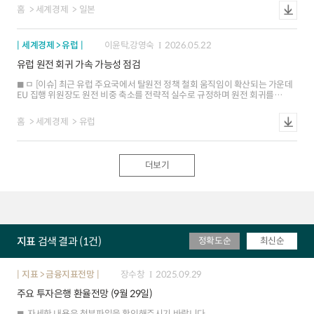
3문서 등에서도 방위정책의 방향성이 확인될 전망 ㅁ [전략적 동기]
하이브리드차와 화학제품 등의 관세를 인상하고 기존의 철강 우회수출 통제와
홈
세계경제
일본
①인도태평양 지역에서 중국의 군사활동 억제 ②자체 방위력 강화 ③국내
전자상거래 규제 등도 강화할 전망 ㅇ (공급망공정무역 협상 난항 예상) 반면, △
방위산업 육성 ④국제 경제 안보 협력 확대 등 ㅇ 중국에 대한 억지력 강화: 러우
희토류 공급 안정 △과잉 보조금 문제 △지식재산권 보호 등은 타협이 어려워
전쟁으로 탈냉전 시대가 종료되고 유사한 사태가 인도 태평양 지역에서도
금번 협상에서도 갈등 관리 수준에 그칠 가능성 - EU 내에서도 프랑스와
세계경제 > 유럽
이윤탁,강영숙
2026.05.22
발생할 수 있다는 우려 인식이 증가. 특히 중국이 센카쿠 열도, 동중국해,
이탈리아 등이 대중 강경 대응을 주장하나, 독일과 스페인 등은 신중한
남중국해 등에서 군사 활동을 확대하고 있는데 대한 경계감이 고조 ㅇ 자체
입장이어서 사안별로 의견이 엇갈릴 소지 ㅁ [영향 및 시사점] 중국-EU간
유럽 원전 회귀 가속 가능성 점검
방위력 강화: 세계 각지에서 군사적 충돌이 늘어나고 안보를 미국에만 의존할 수
무역격차가 다소 축소되겠으나, 유럽이 근본적인 대중 의존도를 해소하기는
없게 됨에 따라 유사시 장기간 전투를 지속할 수 있는 이른바 계전(繼戰) 능력
어려워 앞으로도 양측이 견제와 협상을 반복할 가능성 ㅇ 중국의 산업고도화
ㅁ [이슈] 최근 유럽 주요국에서 탈원전 정책 철회 움직임이 확산되는 가운데
강화가 핵심 과제로 부상 ㅇ 국내 방위산업 육성: 수출 시장이 개방되면 수익성
등으로 유럽과의 제조수출 경쟁이 더욱 치열해지는 한편, 유럽의 대중 의존도도
EU 집행 위원장도 원전 비중 축소를 전략적 실수로 규정하며 원전 회귀를
개선 등으로 방위산업 역량을 강화하고 성장 동력을 확보할 수 있으며 방위비의
지속되고 있어 금번 협상 이후에도 견제가 지속될 소지
공식화 ㅁ [배경] 러-우 전쟁에 이어 최근 중동 전쟁으로 수입 화석연료에
해외 유출(엔저)도 억제 가능 ㅇ 국제 경제 안보 협력 확대: 일본은 인재 부족,
의존하는 리스크가 부각되고 장기적인 해결책으로 에너지 전환의 중요성이
취약한 공급망 등 구조적 제약을 안고 있어 방위장비 이전, 공동 개발생산 등을
홈
세계경제
유럽
커진 데 주로 기인 ㅁ [종합 평가] 소형모듈원전(SMR) 등 청정에너지 인프라
매개로 다자간 안보 협력 체제 구축을 모색 ㅁ [시사점] 글로벌 전반적으로 방위
확충은 ▲에너지 수급 여건 개선 ▲미국 의존 완화 ▲유로화물가 안정 등에
능력 강화, 경제 안보, 성장 전략을 연계하는 움직임이 강화. 방위 산업에의
기여할 전망. 다만, 재정 여력이 제한적인 상황에서 최근 금리 상승 압력도
영향과 네트워크형 안보 체제로의 변화에 주목 ㅇ 협상력 강화, 공급망 안정
가세하여 투자 불확실성도 상존
등을 위한 광역 협력의 중요성이 증대. 일본의 방위장비 이전 3원칙 개정 등은
더보기
수출 확대보다 개발생산에서 정비보급 기술 협력에 이르는 일련의 관계를 통해
경제 안보 네트워크를 강화하는 것이 핵심
지표
검색 결과 (1건)
정확도순
최신순
지표 > 금융지표전망
장수창
2025.09.29
주요 투자은행 환율전망 (9월 29일)