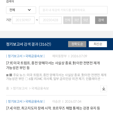
검색어
전체
3년
5년
검색
기간
정기보고서
검색 결과 (316건)
정확도순
최신순
정기보고서 > 국제금융속보
해외동향부
2026.07.09
[7.9] 미국 트럼프, 종전 양해각서는 사실상 종료. 對이란 전면전 재개
가능성은 부인 등
■ 주요 뉴스: 미국 트럼프, 종전 양해각서는 사실상 종료. 對이란 전면전 재개
가능성은 부인 ○ 6월 FOMC 의사록, 일부 금리인상 의견 제기. 인플레이션 우려
등을 반영 ○ 일본 장기금리, 30년래 최고. 정부는 경제재정운영지침에서
안정적 물가상승 추가 ■ 해외시각: 미국 트럼프의 중동전쟁 종전, 모호한
홈
정기보고서
국제금융속보
양해각서 등으로 실패 불가피 ○ 옵션 투자자, 연준의 금리인상 전망 후퇴
가능성 등을 대비 ○ 단일종목 레버리지 ETF, 증시에서 AI 쏠림 속 도미노式
충격 초래할 우려 ■ 국제금융시장: 미국 주가 하락[-0.3%], 달러화 강보합
정기보고서 > 국제금융속보
이승은
2026.07.04
[+0.03%], 금리 상승[+3bp] ○ 주가: 미국 SP500지수는 중동 긴장 고조 등으로
하락. 저가매수로 낙폭은 축소 유로 Stoxx600지수는 미국과 이란의 무력충돌
[7.4] 이란, 최고지도자 장례 시작. 호르무즈 해협 통제는 강경 유지 등
등으로 1.6% 하락 ○ 환율: 달러화지수는 안전자산 선호 강화 등으로 강보합