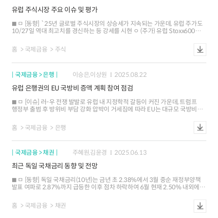
유럽 주식시장 주요 이슈 및 평가
ㅁ [동향] `25년 글로벌 주식시장의 상승세가 지속되는 가운데, 유럽 주가도
10/27일 역대 최고치를 경신하는 등 강세를 시현 ㅇ (주가) 유럽 Stoxx600
지수는 `25년중 +12.4% 상승. 강세폭은 미국(+15.1%), 일본(+18.9%), 중국
(+18.2%) 등 여타 주요국에 비해서는 작은 편 국가별: 스페인(+38.3%), 그리스
홈
국제금융
주식
(+37.0%), 이탈리아(+26.5%) 등 주변국 주가상승률이 독일(+20.3%), 영국
(+18.9%), 프랑스(+9.3%) 등 중심국을 상회. 핵심국에 비해 양호한 경제성장률,
주변국 은행에 대한 인식 개선 등이 영향 업종별: 재정 부양 및 국방지출 확대
국제금융 > 은행
이승은,이상원
2025.08.22
전망 등을 반영하여 금융주(은행 +49.2%, 보험 +17.4%), 산업재(+21.6%)를
중심으로 상승 ㅇ (밸류에이션) 유럽 주식시장 P/E는 장기평균을 상회(14.7배,
유럽 은행권의 EU 국방비 증액 계획 참여 점검
`15년 이후 장기평균 14.5배)하고 있으나 주요국 대비 아직 낮은 편(미국
22.6배, 일본 16.4배, 중국 14.1배) ㅁ [주요 이슈] 유럽 국가들의 재정지출이
ㅁ [이슈] 러-우 전쟁 발발로 유럽 내 지정학적 갈등이 커진 가운데, 트럼프
경기 개선으로 이어질 것이라는 기대가 주가 상승의 주된 요인. 다만, 지출
행정부 출범 후 방위비 부담 강화 압박이 거세짐에 따라 EU는 대규모 국방비
속도가 예상보다 느릴 수 있다는 우려가 제기되고 있고, 주요국 무역정책,
증액을 추진. 이 과정에서 방위산업 지원을 위한 은행권의 역할에 관심 ㅁ [동향]
유럽의 정치적 불확실성 등도 주식시장 불안 요소로 잠재 ㅇ (재정지출) 유럽의
유럽 은행들은 방위금융 관련 대내외적 정책 환경 변화 속 ▲대출 및 투자 확대
국방비 확대, 독일의 대규모 재정 부양책 등에 따른 경기 개선 기대가 연초부터
홈
국제금융
은행
▲은행간 협력 강화 등을 통한 참여에 관심을 표명 ㅁ [전망] 유럽 은행들은
지속. 다만, 독일을 제외한 유럽 주요국은 공공부채 우려로 정부지출을 빠르게
방위금융 수요 변화에 발맞춰 관련 수익 기회를 타진할 것으로 예상. 다만 향후
늘리기 어려울 것으로 예상되며, 최근에는 독일도 지출 확대 속도가 기대에
역내 지정학적 변화, 은행 자본 규제 강화 등이 미칠 영향에 관심을 가질 필요
미치지 못할 수 있다는 우려가 제기 ㅇ (무역정책) 미국-유럽 간 직접적인 관세
국제금융 > 채권
주혜원,김윤경
2025.06.13
리스크는 완화되었으나, 미국-중국 무역갈등 과정에서 수출통제, 유럽의 對中
수입비중 확대 등이 유럽 기업의 피해로 이어질 수 있다는 우려가 증시 하락
최근 독일 국채금리 동향 및 전망
리스크로 작용할 소지 ㅇ (정치적 불확실성) 프랑스는 `24년 6월 조기총선 이후
정부가 세 차례 붕괴하는 등 극심한 정치적 갈등이 지속. 독일은 연정을
ㅁ [동향] 독일 국채금리(10년)는 금년 초 2.38%에서 3월 중순 재정부양책
구성하는 정당 간 이견으로 정책 집행에 어려움을 겪을 수 있으며, 특히
발표 여파로 2.87%까지 급등한 이후 점차 하락하여 6월 현재 2.50% 내외에서
지출규모 삭감 등이 증시 하락으로 이어질 소지 ㅁ [평가] 재정지출 확대
등락 ㅇ 독일 국채금리는 3월 대규모 재정부양 계획 발표의 여파로 급등했으나,
기대에도 불구하고 기업이익 전망이 크게 개선되지 않은 점은 재정 부양책 집행
4~5월에는 미국발 관세 리스크 및 유로존 경제 불확실성 등으로 하락세 시현 ㅇ
홈
국제금융
채권
속도 및 그 영향에 상당 부분 의구심이 존재함을 시사하며, 증시 상승세가
6/5일 ECB의 매파적 금리인하 이후 독일 국채금리는 이틀간 상승세를
본격화하기 위해서는 재정지출 확대에 대한 신뢰도 증가가 동반될 필요
보였으며 특히 통화정책 기대변화에 민감한 2년 금리는 5월말 대비 11bp 상승