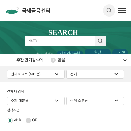
SEARCH
월간
국가별
세계경제동향
최신검색어
세계경제동향
CDS
주간
인기검색어
환율
1
결과 내 검색
검색조건
AND
OR