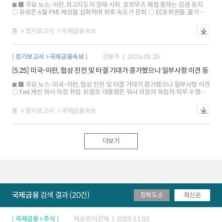
유로화는 강보합, 엔화 가치는 0.3% 하락 ○ 금리: 미국 10년물 국채금리는
■ 주요 뉴스: 이란, 최고지도자 장례 시작. 호르무즈 해협 통제는 강경 유지
유가 상승 및 인플레이션 우려 등으로 오름세 지속 독일은 미국 국채시장 영향,
○ 유로존 6월 PMI, 예상을 상회하며 위축 속도가 둔화 ○ ECB 위원들, 물가
재정지출 확대 계획 등으로 10bp 상승 ※ 뉴욕 1M NDF 종가 1504.9원
안정에 대한 상반된 시각 ○ 홍콩, 아시아 AI 교역의 핵심 거점으로 부상 ○ 독일
(스왑포인트 감안 시 1505.9원, 0.50% 상승). 한국 CDS 강보합
메르츠 총리, 트럼프의 국방비 비난에 독일의 예산 증액 강조 ○ 호르무즈 해협
홈
정기보고서
국제금융속보
통행 재개로 6월 OPEC 원유 생산 급증 ■ 국제금융시장: 유럽 주가 상승
[+0.68%], 달러화 강보합[+0.02%], 독일 금리 상승[+4bp] ○ 주가: 미국
증시는 독립기념일로 휴장 유로 Stoxx600지수는 미국 금리 인상 기대감 약화
정기보고서 > 국제금융속보
강봉주
2026.05.25
및 개선된 PMI 지표로 상승 ○ 환율: 달러화지수는 전일 급락 후 낙폭이
진정되며 강보합 유로화 가치는 0.04% 상승, 엔화 가치는 0.14% 하락 ○ 금리:
[5.25] 미국-이란, 협상 진전 및 타결 기대가 증가했으나 일부사항 이견 등
미국 채권시장은 독립기념일로 휴장 독일은 연금 개혁으로 재정지출 확대 예상,
견조한 PMI 등으로 4bp 상승 ※ 뉴욕 1M NDF 종가 1526.7원(스왑포인트
■ 주요 뉴스: 미국-이란, 협상 진전 및 타결 기대가 증가했으나 일부사항 이견
감안 시 1527.7원, 0.14% 상승). 한국 CDS 상승
○ Fed 케빈 워시 의장 취임. 트럼프 대통령은 워시 의장의 독립적 직무 수행
지지 ○ Fed 월러 이사, 향후 금리 인하 가능성이 인상 가능성보다 높지 않다고
지적 ○ ECB 쾨허 및 뮐러 위원, 6월 금리 인상 시사 ○ 루비오 미 국무장관, 7월
홈
정기보고서
국제금융속보
NATO 정상회의에서 동맹 분열 문제 논의 시사 ○ 러시아, 24일 키이우에 대해
극초음속 IRBM 포함 대규모 미사일, 드론 공습 ■ 국제금융시장(주간): 미국
주가 상승[+0.9%], 달러화 보합[-0.1%], 금리 하락[-4bp] ○ 주가: 미국
SP500지수는 미국-이란 협상 진전 기대, 기술주 강세 등으로 상승 유로
더보기
Stoxx600지수는 위험자산 회피 심리 완화로 3.0% 상승 ○ 환율: 달러지수는
매파적 Fed 이사 발언, 이란 협상 기대 등이 맞물리며 보합 유로화는 0.2% 하락,
엔화 가치는 0.3% 하락 ○ 금리: 미국 10년물 국채금리는 이란 협상 진전 및
유가 하락으로 소폭 하락 독일은 성장 우려 등으로 13bp 하락, 일본은 재정 확대
전망으로 5bp 상승 ※ 원/달러 환율(주간) 1.3% 상승(1517.6), 한국 CDS 하락
국제금융
검색 결과 (20건)
정확도순
최신순
국제금융 > 주식
박승민,이은재
2025.11.05