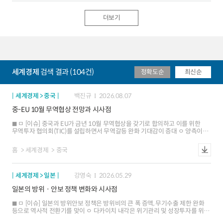
ㅁ [주요변수] ECB 정책금리 경로 기대는 시장에 상당부분 반영되어 있으며,
재정정책 기조 변화에 따른 국채발행 증가 전망과 글로벌 장기금리 움직임 등이
더보기
금리상승 요인으로, 독일 거시경제 여건과 안전자산 인식이 금리하락 요인으로
작용할 전망 ㅇ ECB 정책금리 경로: 시장은 ECB가 연내 1~2차례 추가 인하할
것으로 예상하고 있으며(최종 1.50%~1.75%) 이러한 기대는 단기금리에 상당
부분 선반영 다만 ECB 스탠스 변화 및 중립금리 수준 논의 등에 따라 변동성
확대 가능 ㅇ 독일 재정정책 및 국채 수급: 향후 인프라 투자(12년간 5,000억)
및 국방비 지출 확대 (부채한도 완화)에 따른 대규모 국채발행이 구조적인
금리상승 압력으로 이어질 가능성 `27년 독일 재정적자는 4%~4.5%,
세계경제
검색 결과 (104건)
정확도순
최신순
부채비율은 70%에 근접 전망(Fitch, Moodys 등) ㅇ 독일 거시경제ㆍ글로벌
요인: 경제성장률 및 인플레이션 둔화라는 대내적 금리 하락요인과 주요국 금리
상승세라는 대외적 금리 상승요인이 혼재되어 있으나 독일 국채의 안전자산
인식(금리 하락요인)이 건재함에 따라 하락 전망이 소폭 우세 ㅁ [전망] 독일
세계경제 > 중국
백진규
2026.08.07
국채금리는 금년말까지 ECB 금리인하, 美 관세 영향 등을 반영하며 상단이
중-EU 10월 무역협상 전망과 시사점
제한된 상태에서 횡보할 가능성이 크나, 중장기적으로는 독일 정부의 재정
확대와 국채 발행 물량 증가 등으로 인해 점진적인 상승 압력이 예상 ㅇ ECB
ㅁ [이슈] 중국과 EU가 금년 10월 무역협상을 갖기로 합의하고 이를 위한
금리인하를 선반영한 상태에서 미국과의 관세 협상의 향방에 따라 등락을
무역투자 협의회(TIC)를 설립하면서 무역갈등 완화 기대감이 증대 ㅇ 양측이
보이겠지만 기본적으로 연말까지 10년 금리는 2.4~2.8% 범위 내에서 움직일
무역과 투자의 균형, 수출 규제 완화, 공급망 안정 방안 등을 논의할 계획 ㅁ [협상
것으로 전망 ㅇ 다만 금리인하 사이클이 종료된 후에는 독일의 재정 확대 및
배경] 유럽의 대중 무역적자가 크게 확대되면서 산업경쟁력 약화, 고용 불안
국채 발행 물량 증가 등 구조적인 요인이 부각되면서 금리 상승 압력이
홈
세계경제
중국
등의 문제가 부각. 또한 대외 불확실성 등으로 중국과 유럽의 협력 필요성도
점진적으로 커질 것으로 예상
확대 ㅇ (대중 적자 확대) EU의 대중 무역적자는 `25년 3,650억유로로 지난
5년간 2배 늘어났으며, 대중 전기차 상계관세 부과 등에도 불구하고 무역
세계경제 > 일본
강영숙
2026.05.29
불균형이 더욱 심화 ㅇ (산업경쟁력 약화) 중국산 저가제품 유입이 유럽
제조업의 가격경쟁을 심화시키면서 관련 산업의 투자 위축과 고용 둔화 등이
일본의 방위ㆍ안보 정책 변화와 시사점
가시화되어 이를 조정할 필요 ㅇ (중-EU 협력 필요성) 한편, 미국의 무역규제가
강화되고 러우전쟁, 중동전쟁 등으로 지정학적 불안이 커지면서 양측의 협력
ㅁ [이슈] 일본의 방위안보 정책은 방위비의 큰 폭 증액, 무기수출 제한 완화
의지도 확대 ㅁ [협상 전망] 유럽의 대중적자 축소를 위한 일부 품목 관세조정은
등으로 역사적 전환기를 맞이 ㅇ 다카이치 내각은 위기관리 및 성장투자를 위한
가능성이 있으나, 공급망 안정과 과잉보조금 등은 중국의 반발에 따라 사안별로
17개 전략 분야의 하나로 방위 산업을 선정. 내년도 예산 요구액, 새로운 안보
협상이 제한적일 소지 ㅇ (대중 관세조정 전망) EU가 중국산 플러그인