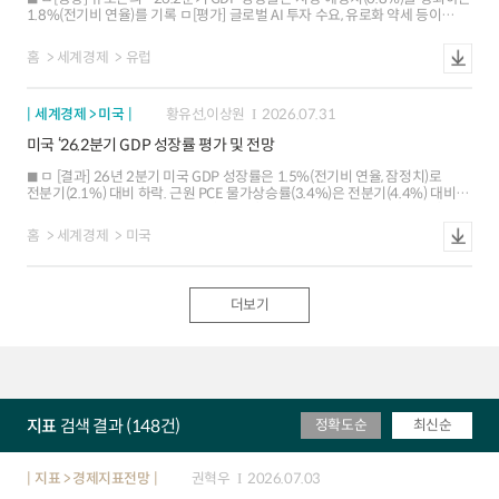
1.8%(전기비 연율)를 기록 ㅁ[평가] 글로벌 AI 투자 수요, 유로화 약세 등이
수출을 지지하고 견조한 노동시장을 기반으로 소비도 양호한 모습을 보이며
중동발 영향을 제한 ㅁ[전망] 유로존은 하반기에도 양호한 펀더멘털을 바탕으로
홈
세계경제
유럽
성장세를 이어갈 것으로 예상되지만 에너지 가격 상승, 무역 갈등 등 경기 하방
요인이 상존. 금년 전체 성장률 전망 컨센서스(0.6%)는 중동전쟁 이전(2월 말
기준 1.3%)을 하회
세계경제 > 미국
황유선,이상원
2026.07.31
미국 ‘26.2분기 GDP 성장률 평가 및 전망
ㅁ [결과] 26년 2분기 미국 GDP 성장률은 1.5%(전기비 연율, 잠정치)로
전분기(2.1%) 대비 하락. 근원 PCE 물가상승률(3.4%)은 전분기(4.4%) 대비
둔화 ㅇ 성장: 개인 소비지출 강세(+3.2%)에도 불구하고 정부지출(-0.8%)이
감소하고 순수출ㆍ재고투자의 마이너스 폭이 확대되면서 성장률이 하락 ㅇ
홈
세계경제
미국
물가: PCE 물가상승률(4.6% 5.1%)은 추가 상승하면서 `22.2분기 이후
최고치를 기록했으나, 근원 PCE 물가상승률(4.4% 3.4%)은 전분기 대비 둔화
ㅁ [배경 및 평가] 2분기 성장률은 예상보다 낮게 발표되었으나, 세부 내용
측면에서 민간 수요 강세, 기업투자 호조 부문 확대(AI 비AI) 등은 긍정적 ㅇ 기저
더보기
성장세 가속화: 민간투자(재고 제외)가 견조한 증가세를 보인 가운데 개인
소비지출이 큰 폭으로 반등하는 등 민간수요 주도의 성장세가 강화 ㅇ 하방
요인은 일시적: 정부지출 감소, 재고 감소세 지속, 순수출 마이너스폭 확대 등이
GDP 성장률을 낮추었으나 대부분 일시적ㆍ기술적 요인에 해당 ㅇ 인플레이션
압력 완화: 근원 PCE 인플레이션(3.4%) 오름세 완화는 △관세 전가 움직임
둔화 △중동발 에너지 가격 상승의 파급 영향 제한 등에 기인 ㅁ [전망]
하반기에도 민간투자 주도의 성장 흐름이 이어지겠으나, 중동발 공급 충격 등에
지표
검색 결과 (148건)
정확도순
최신순
의한 물가 불확실성이 지속되면서 연준의 통화긴축에 대한 경계감이 유지될
가능성 ㅇ 성장: 개인 소비지출 둔화 여지가 있으나 AI 등에 대한 기업투자
강세가 지속되면서 성장률이 반등할 전망(상반기 1.8% 하반기 2.1%e). 다만,
기업투자 여건 악화에 따른 민간 부문 성장세 둔화를 우려하는 시각이 증가하는
지표 > 경제지표전망
권혁우
2026.07.03
분위기 ㅇ 인플레이션: 기업들의 관세비용 전가 움직임 약화, 주거비 상승세