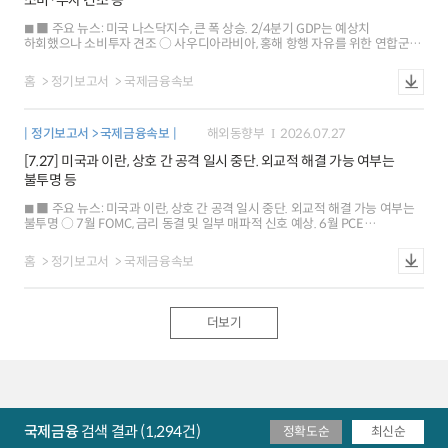
소비·투자 견조 등
분위기 확산 등이 배경 유로화는 0.2% 하락, 엔화 가치는 0.1% 상승 ○ 금리:
미국 10년물 국채금리는 유가 급락에 따른 인플레이션 우려 완화 등에 기인
■ 주요 뉴스: 미국 나스닥지수, 큰 폭 상승. 2/4분기 GDP는 예상치
독일은 미국 국채시장의 영향 등으로 5bp 하락 ※ 뉴욕 원달러 환율 1431.9원
하회했으나 소비투자 견조 ○ 사우디아라비아, 홍해 항행 자유를 위한 연합군
(서울 15:30분 대비+2.15원), 1M NDF 1429.3원(스왑포인트 +0.05원)
창설 논의. 이란오만 협상 지속 ○ 유로존 2/4분기 GDP, 예상치 상회. 독일 7월
소비자물가는 예상치 부합 ■ 해외시각: 연준 워시 의장의 소통 방식, 정책 신뢰
홈
정기보고서
국제금융속보
및 시장 변동성 측면에서 미흡 ○ 미국 경제, 인플레이션 둔화 등으로 인한
골디락스 기대는 착각일 소지 ○ 글로벌 가계 재무건전성, 장부상 자산 가치
증가 등의 잠재적 위험 내재 ■ 국제금융시장: 미국 주가 상승[+1.7%], 달러화
정기보고서 > 국제금융속보
해외동향부
2026.07.27
하락[-0.9%], 금리 약보합[-0bp] ○ 주가: 미국 SP500지수는 반도체 관련주의
급등, 저가매수 등으로 큰 폭 상승 유로 Stoxx600지수는 예상치 상회한 유로존
[7.27] 미국과 이란, 상호 간 공격 일시 중단. 외교적 해결 가능 여부는
2/4분기 GDP 등으로 0.8% 상승 ○ 환율: 달러화지수는 일본 외환당국의 시장
불투명 등
개입 가능성 등이 반영 유로화 가치 0.5% 상승. 엔화 가치는 2.4% 급등 ○
금리: 미국 10년물 국채금리는 6월 근원 PCE 물가지수의 상승세 둔화 등이
■ 주요 뉴스: 미국과 이란, 상호 간 공격 일시 중단. 외교적 해결 가능 여부는
배경 독일은 미국 채권시장 영향 등으로 1bp 하락 ※ 뉴욕 원달러 환율
불투명 ○ 7월 FOMC, 금리 동결 및 일부 매파적 신호 예상. 6월 PCE
1423.0원(서울 15:30분 대비 14.4원), 1M NDF 1423.9원(스왑포인트
물가지수도 관심 ○ ECB 주요 인사, 인플레이션 상승 및 이에 따른 금리인상
-0.65원)
가능성 언급 ■ 해외시각: 미국 국채금리 상승, 유가는 조연이며 핵심은 연준의
홈
정기보고서
국제금융속보
긴축 가능성 ○ 미국 실물 경제와 금융자산 가격의 괴리, 경제 충격의 잠재
리스크 ○ 미국 내 외국인 투자자금 확대, 재정 건전성 악화 요인으로 작용할
우려 ■ 국제금융시장(주간): 주가 하락[-0.6%], 달러화 상승[+0.7%], 금리 상승
[+13bp] ○ 주가: 미국 SP500지수는 중동 불확실성 및 인플레이션 우려
더보기
등으로 하락 유로 Stoxx600지수는 일부 기업의 실적 개선 등으로 0.5% 상승
○ 환율: 달러화지수는 주요 국채금리 상승, 안전자산 선호 강화 등이 배경
유로화와 엔화 가치는 각각 0.6%, 0.9% 하락 ○ 금리: 미국 10년물 국채금리는
연내 추가 금리인상 가능성 등으로 상승 독일은 영국 재정 우려, 미국 국채시장
영향 등으로 5bp 상승 ※ 원/달러 환율(주간) 2.00% 하락(1462.0원), 한국
CDS 강보합
국제금융
검색 결과 (1,294건)
정확도순
최신순