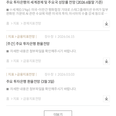
주요 투자은행의 세계경제 및 주요국 성장률 전망 (2026.6월말 기준)
완화에 의한 인플레이션 둔화 흐름이 이어지겠으나, 중동전쟁발 공급 충격
장기화에 의한 반등 우려가 재부각 ㅇ 통화정책: 연준의 5회 연속 금리 동결에도
ㅁ세계(0.1%p): 미국-이란간 평화협정 기대로 스태그플레이션 우려가 일부
불구하고, 결국 인플레이션 반등에 대응해 정책 금리를 인상할 것이라는
완화된 가운데 AI 관련 수요에 따른 미국의 투자, 아시아의 수출 강세 등으로
경계감이 일정 수준 유지되고 있는 모습
성장 전망이 개선(BofA) ㅇ 미국(-): 견조한 설비투자가 지속되는 상황에서
휘발유 가격 하락세가 향후 소비(5월 소매판매 전월비 0.9%, 예상 0.6%)
홈
지표
경제지표전망
를지지할 것으로 보이나 세금 환급 효과 소멸 및 무역적자 등의 하방압력이
성장의 상방요인을 상쇄(JP Morgan) 고용(비농업 고용 4월 17.95월 17.2만)
강세, 인플레이션(근원 PCE 3.3%3.4%, yoy) 상승에 대한 경계감으로 연준은
지표 > 금융지표전망
장수창
2026.06.15
금년 정책금리 전망을 상향(중간값3.6253.75%, 주요IB 10곳 중 2곳은 연내
인상으로 전망 변경) ㅇ 유로존(0.2%p): 1분기 경제가 역성장(-0.9%, 전기비
[주간] 주요 투자은행 환율전망
연율)을 기록한 가운데 2분기 종합 PMI(6월 49.5)도 경기 위축을 시사하는 등
고유가 충격 여파가 지속되고 있어 금년 성장률 하향 조정(Nomura)
자세한 내용은 첨부파일을 확인해주시기 바랍니다.
에너지물가의여타부문전이에대한ECB 위원들의우려가증가하면서9월,
12월금리인상전망우세 ㅇ 일본(0.1%p): 내수(소매판매 4월 2.8%5월 5.3%,
yoy)가 견조하고 글로벌 AI 투자 확대에 따른 대외수요(해외기계수주3월
홈
지표
금융지표전망
86.8%4월 64.1%)도 지속. 對중동 수출 회복도 기대되면서 금년 성장률 전망
상향 조정(BNP Paribas) ㅇ 중국(-): 상반기 내수 부진의 요인들이 정상화
(유가안정,재정지출 확대등)되고 미-중 갈등 완화 가능성, AI 투자 강세 등에따른
지표 > 금융지표전망
장수창
2026.03.03
견조한 수출 모멘텀(`26년 연간 수출 전망 14%)이 하반기 성장을 견인할
것으로 전망(Deutsche Bank)
주요 투자은행 환율전망 (3월 3일)
자세한 내용은 첨부파일을 확인해주시기 바랍니다.
홈
지표
금융지표전망
더보기