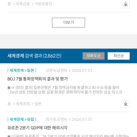
리밸런싱 압력이 감소했다는 시각이 제기되었으며, 한국 주식시장에 대한
강세를 뒷받침하는 가운데, 증시 호조에 따른 자본유입도 달러화에 긍정적. 다만
홈
국제금융
자본유출입
긍정적 평가는 유지. 채권자금은 재정거래유인 축소, 금리인상 전망 확대 등으로
미 증시 조정 압력 심화 시 자본유출 위험도 잠재 - 외국인은 `24.8월 미국 주식
유입폭 축소
순매수로 전환했으며 `26.5월까지 누적 순매수 규모는 $1.3조까지 급증,
보유액도 `24.8월 $17.2조에서 `26.5월 $24.5조로 확대. 해당 자금의
유입세는 AI 익스포저 확보 성격이며, 환헤지 비중이 크지 않은 것으로 평가 ㅁ
더보기
[평가] 주요국 통화정책과 중간선거 등 외환시장 변동성을 높일 수 있는
요인들이 산재. 주요 IB들의 달러화에 대한 전망은 엇갈린 상황이나, 평균치는
연말까지 완만한 강세 방향으로 형성 ㅇ 중간선거(11.3일)를 앞두고 민주당
승리에 의한 정치적 교착(gridlock) 우려가 커지면서 예산안 합의, 재정지출 등
정책 사안에 따라 달러화 변동성이 높아질 가능성에 유의
세계경제
검색 결과 (2,862건)
정확도순
최신순
세계경제 > 일본
강영숙,남경옥
2026.07.31
BOJ 7월 통화정책회의 결과 및 평가
ㅁ [회의 결과] 일본은행은 7월 정책금리를 동결하고 AI 수요 등을 들어
`26년 성장 전망을 상향. 금융 환경은 완화적이며 물가 전망은 상승 리스크가
더 크다고 평가 ㅇ우에다 총재는 기자회견에서 물가 상승 요인으로 고유가, AI,
엔화 약세를 지목하고 금리 인상 가속 가능성도 언급 ㅁ[시장 반응] 당국의
홈
세계경제
일본
외환시장 개입, 일본은행의 물가 상승 위험 강조에도 조기 금리 인상 시그널
부족으로 엔화는 160엔 내외로 낙폭 축소, 국채 금리는 전일 수준 유지 ㅁ
[종합평가] 10월 금리 인상 가능성이 높아 보이지만 엔화 약세가 위험 요소.
세계경제 > 유럽
최가윤,강영숙
2026.07.31
엔저가 재가속하면 금리 인상 시점이 앞당겨질 가능성
유로존 2분기 GDP에 대한 해외시각
ㅁ[동향] 유로존의 `26.2분기 GDP 성장률은 시장 예상치(0.8%)를 상회하는