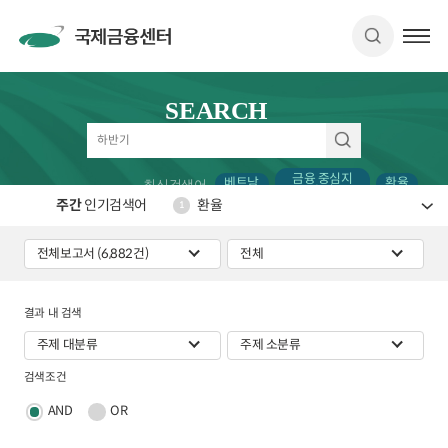
SEARCH
금융 중심지
베트남
환율
최신검색어
순위
주간
인기검색어
환율
1
결과 내 검색
검색조건
AND
OR