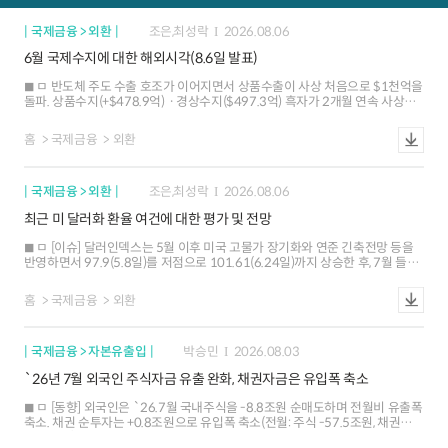
국제금융 > 외환
조은,최성락
2026.08.06
6월 국제수지에 대한 해외시각(8.6일 발표)
ㅁ 반도체 주도 수출 호조가 이어지면서 상품수출이 사상 처음으로 $1천억을
돌파. 상품수지(+$478.9억)ㆍ경상수지($497.3억) 흑자가 2개월 연속 사상
최대치 경신 ㅁ 해외 IB들은 반도체 수출 호조에 기반한 대규모 경상수지 흑자가
지속될 것으로 전망하는 가운데, 외국인 주식자금 순유입 재개 가능성도
홈
국제금융
외환
존재하는 것으로 평가 ㅁ 경상수지 흑자의 호조 지속과 외국인 주식자금 재유입
가능성에도 불구하고, 내국인 해외 투자 확대 양상이 재개될 조짐도 나타나고
있어 외환수급 여건 개선세가 제한될 가능성
국제금융 > 외환
조은,최성락
2026.08.06
최근 미 달러화 환율 여건에 대한 평가 및 전망
ㅁ [이슈] 달러인덱스는 5월 이후 미국 고물가 장기화와 연준 긴축전망 등을
반영하면서 97.9(5.8일)를 저점으로 101.61(6.24일)까지 상승한 후, 7월 들어
강ㆍ약세 요인이 혼재하면서 등락 ㅇ 7월 들어 고용지표 부진ㆍ인플레이션
둔화 등에 따른 연준의 연내 긴축 전망 후퇴와 엔화 강세 등이 달러화 약세
홈
국제금융
외환
압력으로 작용 ㅇ 다만 중동지역 긴장 지속에 따른 고유가 고착화 우려, 미국
국채금리 상승에 따른 금리차 확대 등이 달러화 하단을 제한 ㅁ [환율 여건] 중동
지정학 리스크에 대한 민감도가 줄어들면서 통화정책, 성장 등 경제적 요인이
국제금융 > 자본유출입
박승민
2026.08.03
달러화 향방을 주도. AI 산업 사이클도 달러화의 주요 동인으로 부상 ㅇ
(통화정책ㆍ금리차 중립) 주요국 중앙은행들의 포워드 가이던스 삭제로
`26년 7월 외국인 주식자금 유출 완화, 채권자금은 유입폭 축소
통화정책 및 금리차 전망의 불확실성이 높아졌으나, 대체로 미국과 주요국 간
금리차가 크게 확대되기는 어려운 여건 ㅇ (경제흐름 강세요인) 미국
ㅁ [동향] 외국인은 `26.7월 국내주식을 -8.8조원 순매도하며 전월비 유출폭
고용ㆍ심리지표가 일시적으로 부진한 흐름을 보이면서 성장둔화 우려가
축소. 채권 순투자는 +0.8조원으로 유입폭 축소(전월: 주식 -57.5조원, 채권
제기되었지만, 상대적 성장 우위에 대한 전망이 달러화를 지지 ㅇ (AI 이슈 단기
+4.5조원) ㅁ [배경] 최근 한국 주식시장이 큰 폭 하락함에 따라 외국인의
강세요인) AI 관련 투자가 미국 실물경제 전반(성장, 물가 등)에 반영되며 달러화