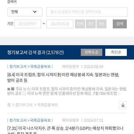
검색어
전체
3년
5년
검색
기간
정기보고서
검색 결과 (2,578건)
정확도순
최신순
정기보고서 > 국제금융속보
해외동향부
2026.08.04
[8.4] 미국 트럼프, 합의 시까지 對이란 해상봉쇄 지속. 일본과는 엔低
방어 공조 등
■ 주요 뉴스: 미국 트럼프, 합의 시까지 對이란 해상봉쇄 지속. 일본과는 엔低
방어 공조 ○ 미국 뉴욕 연은 총재, 인플레이션 둔화 예상. 7월 ISM 제조업
PMI는 50개월래 최고 ○ 중국 7월 레이팅독 제조업 PMI, 4개월래 최저.
인민은행은 충분한 유동성 유지 강조 ■ 해외시각: 美日의 엔화 강세 공조, 지속
홈
정기보고서
국제금융속보
불확실성일본 금리인상 촉진 위험도 내재 ○ 세계 원유 재고, 일부 우려만큼
심각하게 낮은 수준은 아닌 것으로 판단 ○ 중국의 희토류 무기화, 각국의 대체
공급망 확보 등으로 영향력 약화 ■ 국제금융시장: 미국 주가 상승[+1.5%],
정기보고서 > 국제금융속보
해외동향부
2026.07.31
달러화 강보합[+0.04%], 금리 하락[-6bp] ○ 주가: 미국 SP500지수는 유가
급락, 빅테크 강세 등으로 상승 유로 Stoxx600지수는 중동정세 긴장 완화
[7.31] 미국 나스닥지수, 큰 폭 상승. 2/4분기 GDP는 예상치 하회했으나
등으로 0.5% 상승 ○ 환율: 달러화지수는 7월 고용보고서 발표 앞두고 관망