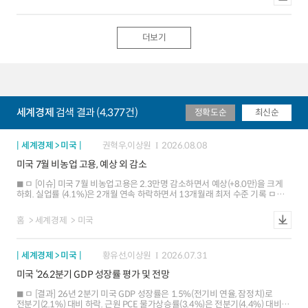
매수개입으로는 `98년 이후 처음 ㅁ [배경 및 평가] 미국 국채금리 상승세
미 증시 조정 압력 심화 시 자본유출 위험도 잠재 - 외국인은 `24.8월 미국 주식
속에서 일본에의 공조 지원은 미국에도 유리. 시장에서는 달러/엔 환율이
순매수로 전환했으며 `26.5월까지 누적 순매수 규모는 $1.3조까지 급증,
당분간 155엔~160엔 초반 범위내 등락 예상 ㅇ (개입 효과) △미국의 공조개입
보유액도 `24.8월 $17.2조에서 `26.5월 $24.5조로 확대. 해당 자금의
△BOJ 조기 금리인상 가능성 △FIMA 등 가용 재원 확대 등에 힘입어 이번
유입세는 AI 익스포저 확보 성격이며, 환헤지 비중이 크지 않은 것으로 평가 ㅁ
더보기
사례는 종전의 외환시장 개입 사례들에 비해 엔화 약세를 억제하는 효과적인
[평가] 주요국 통화정책과 중간선거 등 외환시장 변동성을 높일 수 있는
수단이 될 가능성
요인들이 산재. 주요 IB들의 달러화에 대한 전망은 엇갈린 상황이나, 평균치는
연말까지 완만한 강세 방향으로 형성 ㅇ 중간선거(11.3일)를 앞두고 민주당
승리에 의한 정치적 교착(gridlock) 우려가 커지면서 예산안 합의, 재정지출 등
정책 사안에 따라 달러화 변동성이 높아질 가능성에 유의
세계경제
검색 결과 (4,377건)
정확도순
최신순
세계경제 > 미국
권혁우,이상원
2026.08.08
미국 7월 비농업 고용, 예상 외 감소
ㅁ [이슈] 미국 7월 비농업고용은 2.3만명 감소하면서 예상(+8.0만)을 크게
하회. 실업률 (4.1%)은 2개월 연속 하락하면서 13개월래 최저 수준 기록 ㅁ
[평가] 여가ㆍ접객업 고용 부진 등에 비추어 볼 때 비농업 고용의 완만한 둔화
추세가 재개되는 조짐. 실업률 하락은 주로 노동 공급 감소(경제활동참가율
홈
세계경제
미국
하락 등)에 기인 ㅁ [시사점] 금번 고용 부진에도 불구하고 연준은 물가에 초점을
맞춘 정책 판단 기조를 유지할 가능성. 8.12일 발표될 7월 물가 보고서로
시장의 관심이 이동할 전망
세계경제 > 미국
황유선,이상원
2026.07.31
미국 ‘26.2분기 GDP 성장률 평가 및 전망
ㅁ [결과] 26년 2분기 미국 GDP 성장률은 1.5%(전기비 연율, 잠정치)로
전분기(2.1%) 대비 하락. 근원 PCE 물가상승률(3.4%)은 전분기(4.4%) 대비