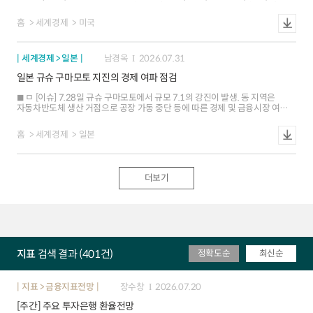
둔화 ㅇ 성장: 개인 소비지출 강세(+3.2%)에도 불구하고 정부지출(-0.8%)이
감소하고 순수출ㆍ재고투자의 마이너스 폭이 확대되면서 성장률이 하락 ㅇ
홈
세계경제
미국
물가: PCE 물가상승률(4.6% 5.1%)은 추가 상승하면서 `22.2분기 이후
최고치를 기록했으나, 근원 PCE 물가상승률(4.4% 3.4%)은 전분기 대비 둔화
ㅁ [배경 및 평가] 2분기 성장률은 예상보다 낮게 발표되었으나, 세부 내용
세계경제 > 일본
남경옥
2026.07.31
측면에서 민간 수요 강세, 기업투자 호조 부문 확대(AI 비AI) 등은 긍정적 ㅇ 기저
성장세 가속화: 민간투자(재고 제외)가 견조한 증가세를 보인 가운데 개인
일본 규슈 구마모토 지진의 경제 여파 점검
소비지출이 큰 폭으로 반등하는 등 민간수요 주도의 성장세가 강화 ㅇ 하방
요인은 일시적: 정부지출 감소, 재고 감소세 지속, 순수출 마이너스폭 확대 등이
ㅁ [이슈] 7.28일 규슈 구마모토에서 규모 7.1의 강진이 발생. 동 지역은
GDP 성장률을 낮추었으나 대부분 일시적ㆍ기술적 요인에 해당 ㅇ 인플레이션
자동차반도체 생산 거점으로 공장 가동 중단 등에 따른 경제 및 금융시장 여파
압력 완화: 근원 PCE 인플레이션(3.4%) 오름세 완화는 △관세 전가 움직임
우려가 고조 ㅁ [경제금융시장 여파] 기반시설 훼손, 생산 차질 등에 따른
둔화 △중동발 에너지 가격 상승의 파급 영향 제한 등에 기인 ㅁ [전망]
지역경제 위축이 불가피 하나 전체 GDP에서 차지하는 비중 및 `16년 지진
하반기에도 민간투자 주도의 성장 흐름이 이어지겠으나, 중동발 공급 충격 등에
홈
세계경제
일본
사례 등 감안 시 경제 전반의 영향은 제한적일 가능성. 지진 발생 후 주가는
의한 물가 불확실성이 지속되면서 연준의 통화긴축에 대한 경계감이 유지될
대내외 요인을 반영하여 1.5% 하락 ㅁ [유의사항] 추가 지진이 발생하거나 생산
가능성 ㅇ 성장: 개인 소비지출 둔화 여지가 있으나 AI 등에 대한 기업투자
중단이 예상보다 장기화되면 경제적 파급이 유의미한 수준으로 확대될 수
강세가 지속되면서 성장률이 반등할 전망(상반기 1.8% 하반기 2.1%e). 다만,
있음에 유의
기업투자 여건 악화에 따른 민간 부문 성장세 둔화를 우려하는 시각이 증가하는
더보기
분위기 ㅇ 인플레이션: 기업들의 관세비용 전가 움직임 약화, 주거비 상승세
완화에 의한 인플레이션 둔화 흐름이 이어지겠으나, 중동전쟁발 공급 충격
장기화에 의한 반등 우려가 재부각 ㅇ 통화정책: 연준의 5회 연속 금리 동결에도
불구하고, 결국 인플레이션 반등에 대응해 정책 금리를 인상할 것이라는
경계감이 일정 수준 유지되고 있는 모습
지표
검색 결과 (401건)
정확도순
최신순
지표 > 금융지표전망
장수창
2026.07.20
[주간] 주요 투자은행 환율전망