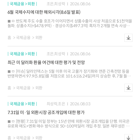
국제금융 > 외환
조은,최성락
2026.08.06
6월 국제수지에 대한 해외시각(8.6일 발표)
ㅁ 반도체 주도 수출 호조가 이어지면서 상품수출이 사상 처음으로 $1천억을
돌파. 상품수지(+$478.9억)ㆍ경상수지($497.3억) 흑자가 2개월 연속 사상
최대치 경신 ㅁ 해외 IB들은 반도체 수출 호조에 기반한 대규모 경상수지 흑자가
지속될 것으로 전망하는 가운데, 외국인 주식자금 순유입 재개 가능성도
홈
국제금융
외환
존재하는 것으로 평가 ㅁ 경상수지 흑자의 호조 지속과 외국인 주식자금 재유입
가능성에도 불구하고, 내국인 해외 투자 확대 양상이 재개될 조짐도 나타나고
있어 외환수급 여건 개선세가 제한될 가능성
국제금융 > 외환
조은,최성락
2026.08.06
최근 미 달러화 환율 여건에 대한 평가 및 전망
ㅁ [이슈] 달러인덱스는 5월 이후 미국 고물가 장기화와 연준 긴축전망 등을
반영하면서 97.9(5.8일)를 저점으로 101.61(6.24일)까지 상승한 후, 7월 들어
강ㆍ약세 요인이 혼재하면서 등락 ㅇ 7월 들어 고용지표 부진ㆍ인플레이션
둔화 등에 따른 연준의 연내 긴축 전망 후퇴와 엔화 강세 등이 달러화 약세
홈
국제금융
외환
압력으로 작용 ㅇ 다만 중동지역 긴장 지속에 따른 고유가 고착화 우려, 미국
국채금리 상승에 따른 금리차 확대 등이 달러화 하단을 제한 ㅁ [환율 여건] 중동
지정학 리스크에 대한 민감도가 줄어들면서 통화정책, 성장 등 경제적 요인이
국제금융 > 외환
최성락,조은
2026.08.03
달러화 향방을 주도. AI 산업 사이클도 달러화의 주요 동인으로 부상 ㅇ
(통화정책ㆍ금리차 중립) 주요국 중앙은행들의 포워드 가이던스 삭제로
7.31일 미·일 외환시장 공조개입에 대한 평가
통화정책 및 금리차 전망의 불확실성이 높아졌으나, 대체로 미국과 주요국 간
금리차가 크게 확대되기는 어려운 여건 ㅇ (경제흐름 강세요인) 미국
ㅁ [현황] 7.31일 미일 정부는 15년 만에 외환시장 공조개입을 단행. 미국은
고용ㆍ심리지표가 일시적으로 부진한 흐름을 보이면서 성장둔화 우려가
유로화 매도+엔화 매수 방식으로 50~100억달러 개입 추정. 일본 재무성은 △
제기되었지만, 상대적 성장 우위에 대한 전망이 달러화를 지지 ㅇ (AI 이슈 단기
추가 공조개입 의지 피력 △FIMA 활용 예고 △통화정책과의 공조 가능성 시사
강세요인) AI 관련 투자가 미국 실물경제 전반(성장, 물가 등)에 반영되며 달러화
ㅇ 미일 공조개입은 `11년 3월 엔화 매도개입 이후 처음이며, 엔화
강세를 뒷받침하는 가운데, 증시 호조에 따른 자본유입도 달러화에 긍정적. 다만
홈
국제금융
외환