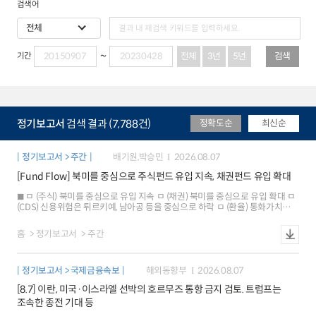
검색어
전체
3년
5년
검색
기간
정기보고서
검색 결과 (7,788건)
정확도순
최신순
정기보고서 > 주간
배기원,박승민
2026.08.07
[Fund Flow] 북미를 중심으로 주식펀드 유입 지속, 채권펀드 유입 확대
ㅁ (주식) 북미를 중심으로 유입 지속 ㅁ (채권) 북미를 중심으로 유입 확대 ㅁ
(CDS) 신용위험은 튀르키예, 남아공 등을 중심으로 하락 ㅁ (환율) 통화가치는
칠레, 인도네시아 등을 중심으로 상승
홈
정기보고서
주간
정기보고서 > 국제금융속보
해외동향부
2026.08.07
[8.7] 이란, 미국·이스라엘 선박의 호르무즈 통항 금지 검토. 트럼프는
조속한 종전 기대 등