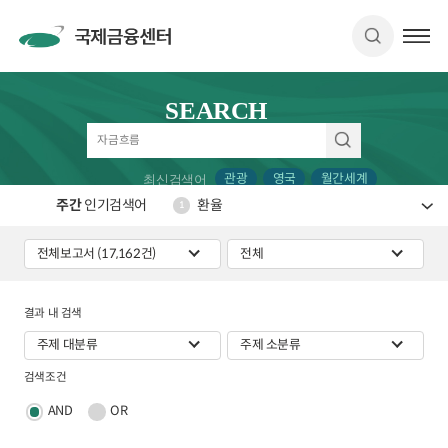
SEARCH
관광
영국
월간세계
최신검색어
주간
인기검색어
환율
1
결과 내 검색
검색조건
AND
OR