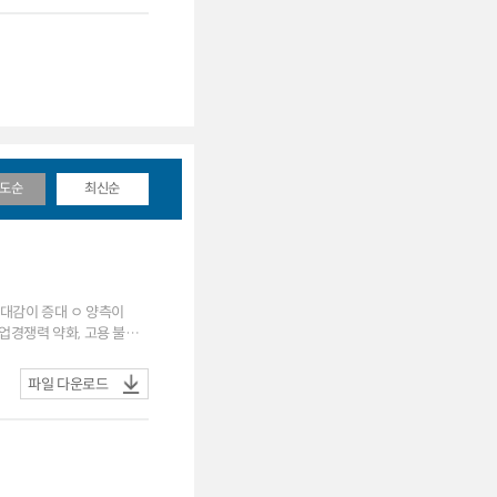
도순
최신순
기대감이 증대 ㅇ 양측이
품 유입이 유럽 제조업의
파일 다운로드
미국의 무역규제가 강화되고
) 반면, △희토류 공급