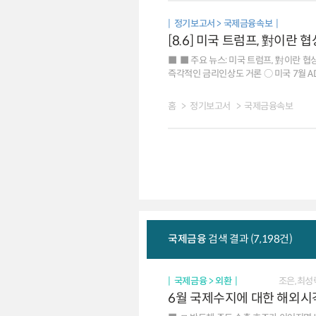
정책금리 인상 가능성으로 엔화의 환류가 
정기보고서 > 국제금융속보
발생 가능성(구분의 편의상 기발생하여 진행
[8.6] 미국 트럼프, 對이란
발생 가능성과 영향력을 동시에 반영한 
■ 주요 뉴스: 미국 트럼프, 對이란 협
즉각적인 금리인상도 거론 ○ 미국 7월 ADP 민간고용, 예상치 
소비 등으로 향후 전망도 낙관적 ○ 미국의 엔화 강세를 위한 시장개입. 달러화의 기축통화 지위 약화 신호 ○ 중국 국채, 장기 경제성장 둔화 우려 등은 외국인
투자를 저해 ■ 국제금융시장: 미국 주가 하락[-0.2%], 달러화 약세[-0.2%], 금리 강보합[+0bp] ○ 주가: 미국 SP500지수는 그 동안의 상승에 따른 차익매물
홈
정기보고서
국제금융속보
등으로 하락 유로 Stoxx600지수는 호르무즈 합의 기대 등으로 강보합 ○ 환율: 달러화지수는 7월 ADP 민간고용 둔화 등으로 하락 유로화는 0.2% 상승,
엔화 가치는 강보합 ○ 금리: 미국 10년물 국채금리는 연준 일부 
환율 1423.7원(서울 15:30분 대비 0.75
국제금융
검색 결과 (7,198건)
국제금융 > 외환
조은,최성
6월 국제수지에 대한 해외시각