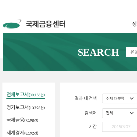
정
SEARCH
전체보고서
(30,156건)
결과 내 검색
정기보고서
(13,793건)
검색어
국제금융
(7,198건)
기간
세계경제
(8,192건)