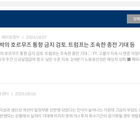
정확
해외동향부
2026.08.07
 선박의 호르무즈 통항 금지 검토. 트럼프는 조속한 종전 기대 등
의 호르무즈 통항 금지 검토. 트럼프는 조속한 종전 기대 ○ FT, 고물가 지속 시 연준 의장
실업급여 청구, 낮은 수준 지속. 2/4분기 노동생산성은 예상치 상회 ■ 해외시각: 미국 7월 고용보고서,
 금융시장, 미국 경제정책
미국 국채시장의
 뉴욕 원달러 환율 1423.5원(서울 15:30분 대비 0.3원), 1M NDF 1422.4원(스왑포인트 -0.55원)
융센터
2026.08.06
 기업의 수익성과 생산성 개선이 일정부분 선반영 되었다는 인식이 늘어나는 가운데 고금리 부담
이 선반영되는 상황에서 실적이 기대에 미치지 못하거나 투자 회수기간이 장기화될 경우 위험
전이될 소지 ㅁ 한편 추가적인 엔화 강세, 정책금리 인상 예상으로 엔캐리 트레이드의 
 조정 압력과 결합될 소지 ㅁ글로벌
 100이상을 유지하거나 추가 상승하는 경우. 엔캐리 트레이드 축소는 美日 개입으로 인한