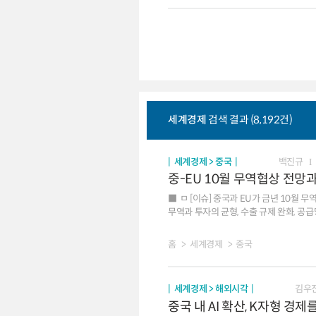
세계경제
검색 결과 (8,192건)
세계경제 > 중국
백진규
중-EU 10월 무역협상 전망
ㅁ [이슈] 중국과 EU가 금년 10월
무역과 투자의 균형, 수출 규제 완화, 공급망 안정 방안 등을 논의할 계획 ㅁ [협상 배경]
등의 문제가 부각. 또한 대외 불확실성 등으로 중국과 유럽의 협력 필요성도 확대 
5년간 2배 늘어났으며, 대중 전기차 상계
홈
세계경제
중국
가격경쟁을 심화시키면서 관련 산업의 투자 
러우전쟁, 중동전쟁 등으로 지정학적 불안이 커지면서 양측의 협력 의지도 확대 ㅁ
있으나, 공급망 안정과 과잉보조금 등은 중국의 반발에 따라 사안별로 
세계경제 > 해외시각
김우
화학제품 등의 관세를 인상하고 기존의 철
중국 내 AI 확산, K자형 경
안정 △과잉 보조금 문제 △지식재산권 보호 등은 타협이 