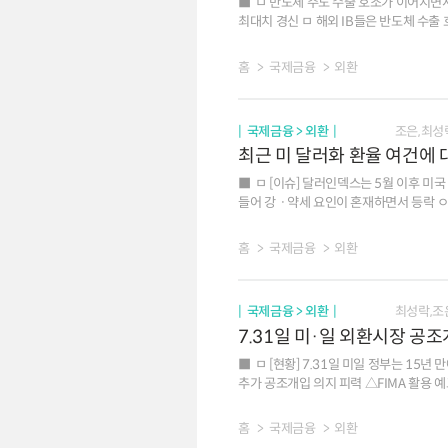
ㅁ 반도체 주도 수출 호조가 이어지면서 
최대치 경신 ㅁ 해외 IB들은 반도체 수출 호조에 기반한 대규모 경상수지 흑자가 지속될 것으로 전망하는 가운데, 외국인 주식자금 순유입 재개 가능성도
존재하는 것으로 평가 ㅁ 경상수지 흑자의 호조 지속과 외국인 주식자금 재유입 가능성에도 불구하고, 내국인 해외 투자 확대 양상이 재개될 조짐도 나타나고
있어 외환수급 여건 개선세가 제한될 가
홈
국제금융
외환
국제금융 > 외환
조은,최성
최근 미 달러화 환율 여건에 
ㅁ [이슈] 달러인덱스는 5월 이후 미국 
들어 강ㆍ약세 요인이 혼재하면서 등락 ㅇ
압력으로 작용 ㅇ 다만 중동지역 긴장 지속에 따른
지정학 리스크에 대한 민감도가 줄어들면서 
홈
국제금융
외환
(통화정책ㆍ금리차 중립) 주요국 중앙은행들의 포워드 가이던스 삭제로 통화정책 및 금리차 전망의 불확실성이 높아졌으나, 대체로 미국과 주요국 간
금리차가 크게 확대되기는 어려운 여건 ㅇ (경제흐름 강세요인) 미국 고용ㆍ심리지표가 일시적으로 부진한 흐름을 보이면
상대적 성장 우위에 대한 전망이 달러화를 지지 ㅇ (AI 이슈 단기 강세요인) AI 관련 투자가 미국 실물경제 
국제금융 > 외환
최성락,조
뒷받침하는 가운데, 증시 호조에 따른 자본유입도 달러
7.31일 미·일 외환시장 공
순매수로 전환했으며 `26.5월까지 누적 순매
AI 익스포저 확보 성격이며, 환헤지 비중이 크지 않은 것으로 평가 ㅁ [평가] 주요국 통화정책과 
ㅁ [현황] 7.31일 미일 정부는 15
주요 IB들의 달러화에 대한 전망은 엇갈린 상황이나, 평균치는 
추가 공조개입 의지 피력 △FIMA 활용 
정치적 교착(gridlock) 우려가 커지면
매수개입으로는 `98년 이후 처음 ㅁ [배경 및 평가] 미국 국채금리 상승세 속에서 일본에의 공조 지원은 미국에도 유리. 시장에서는 달러/엔 환율이 당분간
155엔~160엔 초반 범위내 등락 예상 ㅇ (개입 효과) △미국의 공조개입 △BOJ 조기 금리인상 가능성 △FIMA 등 가용 재원 확대 등에 힘입어 이번 사례는
홈
국제금융
외환
종전의 외환시장 개입 사례들에 비해 엔화