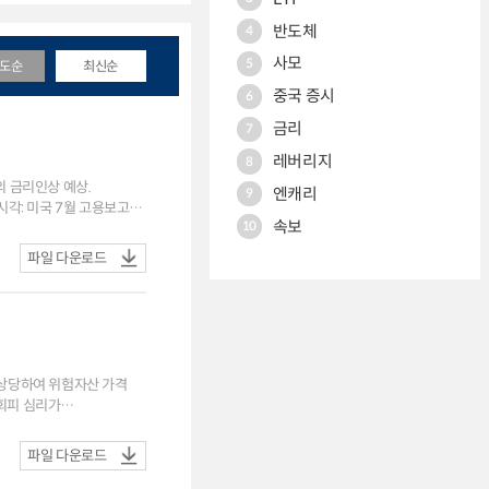
반도체
4
사모
5
도순
최신순
중국 증시
6
중국 증시
6
금리
7
레버리지
8
의 금리인상 예상.
엔캐리
9
속보
10
파일 다운로드
도 상당하여 위험자산 가격
회피 심리가
급속한 축소가 유발될 경우
파일 다운로드
 엔화 강세와 BoJ의