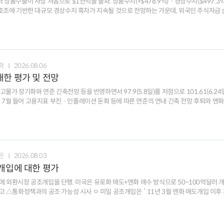
상품수출이 사상 처음으로 $1천억을 돌파. 상품수지(+$478.9억)ㆍ경상수지($497.3억
능성
락
2026.08.06
대한 평가 및 전망
고물가 장기화와 연준 긴축전망 등을 반영하면서 97.9(5.8일)를 저점으로 101.61(6.24
 7월 들어 고용지표 부진ㆍ인플레이션 둔화 등에 따른 연준의 연내 긴축 전망 후퇴와 엔화
 고유가 고착화 우려, 미국 국채금리 상승에 따른 금리차 확대 등이 달러화 하단을 제한 ㅁ [환율 여건
통화정책, 성장 등 경제적 요인이 달러화 향방을 주도. AI 산업 사이클도 달러화의 주요 
서 성장둔화 우려가 제기되었지만,
전반(성장, 물가 등)에 반영되며 달러화 강세를
은
2026.08.03
화에 긍정적. 다만 미 증시 조정 압력 심화 시 자본유출 위험도 잠재 - 외국인은 `24.8월 미국 주식
조개입에 대한 평가
수 규모는 $1.3조까지 급증, 보유액도 `24.8월 $17.2조에서 `26.5월 $24.5조로 
중간선거 등 외환시장 변동성을 높일 수 있는 요인들이 산재.
년 만에 외환시장 공조개입을 단행. 미국은 유로화 매도+엔화 매수 방식으로 50~100억달러 
연말까지 완만한 강세 방향으로 형성 ㅇ 중간선거(11.3일)를 앞두고 민주당 승리에 의한
예고 △통화정책과의 공조 가능성 시사 ㅇ 미일 공조개입은 `11년 3월 엔화 매도개입 이후
서 예산안 합의, 재정지출 등 정책 사안에 따라 달러화 변동성이 높아질 가능성에 유의
 약세를 억제하는 효과적인 수단이 될 가능성