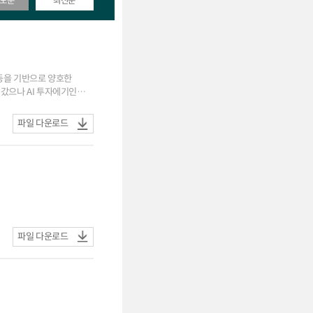
도순
최신순
 등을 기반으로 양호한
10곳 중 연내 인상 전망
파일 다운로드
벌 AI
 의한 생산 차질 등
파일 다운로드