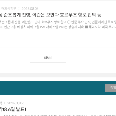
증가하는 경우. ② 글로벌 거시경제 및 금융시장의 지표 동향, 검색 빈도 등을 반영한 국
해외동향부
2026.08.06
 중인 사안도 포함)과 영향력을 기준으로 3단계 상대 평가(매우 높음 ★★★, 높음★★,
 협상 순조롭게 진행. 이란은 오만과 호르무즈 항로 합의 등
순위의 증감
상 순조롭게 진행. 이란은 오만과 호르무즈 항로 합의 ○ 연준 주요 인사, 인플레이션 목표 
하회. 7월 ISM 서비스업 PMI는 상승세 지속 ■ 해외시각: 미국 주가의 상승, 견조한 AI 투자 및
인사의 매파적 발언 등에 기인 독일은 미국 국채시장의 영향 등으로 강보합 ※ 뉴욕 원달러
원), 1M NDF 1421.0원(스왑포인트 -0.45원)
더보기
정확
락
2026.08.06
(8.6일 발표)