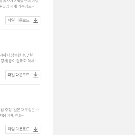
) 흑자가 2개월 연속 사상
파일 다운로드
일)까지 상승한 후, 7월
 강세 등이 달러화 약세
] 중동
동인으로 부상 ㅇ
파일 다운로드
확대. 해당 자금의 유입세는
개입 추정. 일본 재무성은 △
 처음이며, 엔화
파일 다운로드