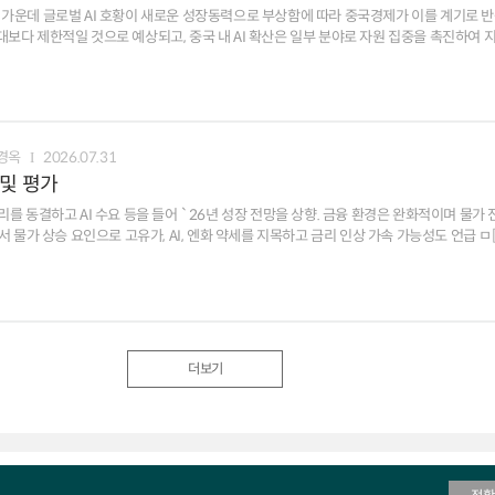
 의견이 엇갈릴 소지 ㅁ [영향 및 시사점] 중국-EU간 무역격차가 다소 축소되겠으나,
 가운데 글로벌 AI 호황이 새로운 성장동력으로 부상함에 따라 중국경제가 이를 계기로 반등
이 견제와 협상을 반복할 가능성 ㅇ 중국의 산업고도화 등으로 유럽과의 제조수출 경쟁이
기대보다 제한적일 것으로 예상되고, 중국 내 AI 확산은 일부 분야로 자원 집중을 촉진하여 
도도 지속되고 있어 금번 협상 이후에도 견제가 지속될 소지
이끌어내는 데는 역부족일 가능성
경옥
2026.07.31
 및 평가
요 등을 들어 `26년 성장 전망을 상향. 금융 환경은 완화적이며 물가 전망은 상승 리스크가 더
160엔 내외로 낙폭 축소, 국채 금리는 전일 수준 유지 ㅁ
[종합평가] 10월 금리 인상 가능성이 높아 보이지만 엔화 약세가 위험 요소. 엔저가 재가속하면 금리 인상 시점이 앞당겨질 가능성
더보기