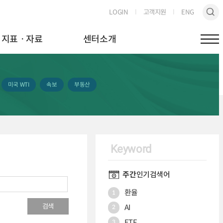
LOGIN
고객지원
ENG
지표ㆍ자료
센터소개
미국 WTI
속보
부동산
Keyword
주간
인기검색어
환율
1
검색
AI
2
ETF
3