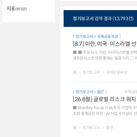
지표
(973건)
정기보고서
검색 결과 (13,793건)
정기보고서 > 국제금융속보
[8.7] 이란, 미국·이스라엘
■ 주요 뉴스: 이란, 미국이스라엘 선박
샌프란시스코 연은 총재는 동결 지지 ○ 미국 주간 신규
인플레이션 중요성으로 금리 영향은 제한적 예상 ○ 美日 외환시장 공조, 유동성 확대 등 의도치 않은 결과 초래할 가능성 ○ 글로벌
의구심 등으로 셀 아메리카 재부상 ■ 국제금융시장: 미국 주가 하락[-0.2%], 달러화 강세[+0.3%], 금리 상승[+7bp] ○ 주가: 미국 SP500지수는 미국과
홈
정기보고서
국제금융속보
이란의 갈등 심화 우려 등으로 하락 유로 Stoxx600지수는 일부 기업의 실적 개선 등으로 0.2% 상승 ○ 환율: 달러화지수는 안전자산 선호 강화 등으로 상승
유로화와 엔화 가치는 각각 0.2%, 0.4% 하락 ○ 금리: 미국 10년물 국채금리는 유가 상승, 양호한 주간 고용지표 결과 등이 배경 독일은 
영향 등으로 3bp 상승 ※
정기보고서 > 월간
국제금
[26.8월] 글로벌 리스크 워치
Monthly Focus ㅁ AI 투자
조정 경계감은 여전 - AI 산업 수익성
전력데이터센터부품회사 등 연관 산업으로 
금융시장 혼란 요인이 될 수 있어 신규 리스크로 진입 - 엔캐리 포지션 청산이 단기간 집중될 경우 최근의 위험자산 가격
홈
정기보고서
월간
주요 리스크 주:① 선진국은 美,英,獨,佛,日. AI 투자 버블 우려는 시장 다수 의견이 될 경우, 트럼프發 지경학적 리스크는 중남미, 그린란드 등지에서의 美 간섭
확대 경우, 달러화 강세는 달러화 인덱스가