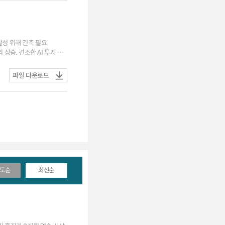
제금융센터 자체 평가 ③
 낮음★). 전월대비 변화는
달성 위해 긴축 필요.
파일 다운로드
도순
최신순