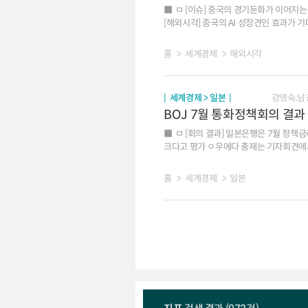
강경 대응을 주장하나, 독일과 스페인 등은 신중한 입장이어서 사안별로
ㅁ [이슈] 중국의 경기둔화가 이어지는
유럽이 근본적인 대중 의존도를 해소하기는 어려워 앞으로도 양측
[해외시각] 중국의 AI 성장견인 효과가 
더욱 치열해지는 한편, 유럽의 대중 의존
가속화할 소지 ㅁ [시사점] 중국 내 AI 확산으로 기업의 생산성 제고 및 가계소득 증가 효과가 기대되지만, AI 성장 과실이 특정 산업과 계층, 지역 등에
편중되면서 경제 전반에 총수요 회복을 
홈
세계경제
해외시각
세계경제 > 일본
강영숙,남
BOJ 7월 통화정책회의 결과
ㅁ [회의 결과] 일본은행은 7월 정책금리를 동결하고 AI 수
크다고 평가 ㅇ우에다 총재는 기자회견에서 물가 상승 요인으로 고유가, AI, 엔화 약세를 지목하고 금리 인상 가속 가능성도 언급 ㅁ[시장 반응] 당국의
외환시장 개입, 일본은행의 물가 상승 위험 강조에도 조기 금리 인상 시그널 부족으로 엔화는 
홈
세계경제
일본