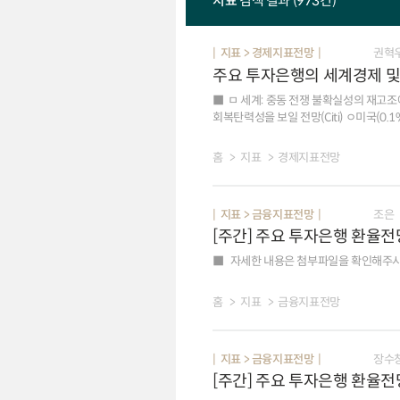
지표
검색 결과 (973건)
지표 > 경제지표전망
권혁
주요 투자은행의 세계경제 및 
ㅁ 세계: 중동 전쟁 불확실성의 재고조
회복탄력성을 보일 전망(Citi) ㅇ미국(0.1%p): 기조적 성장은 견조(2분기 민간수요 +3.9%, 3년래 최고, 전기비 연율)한 수준을 이어갔으나 AI 투자에기인한
수입 증가, 정부 지출 감소 등으로 2분기 성장률(1.5%, 예상 2.0%
가속화 우려가 일부 완화되었으나 연준 내 매
홈
지표
경제지표전망
기관,2곳3곳) ㅇ 유로존(0.2%p): 중동전쟁 관련 불확실성 속에서도 가계 소비(5월 소매판매 1.6%, 이전 0.9%, yoy) 성장세 강화, 경기선행지표 개선(7월
종합 PMI 51.9, 이전 50.0),국방비 지출 확대를 반영해 성장률 전망을 상
연율)하고 인플레이션(7월 HICP 2.9%, 이전 2
지표 > 금융지표전망
조은
투자 확대에 따른 반도체 수출 호조로 제조업
[주간] 주요 투자은행 환율전
하방위험이 상존(Nomura) ㅇ 중국: AI를 비롯한 첨단 부문 중심의 제조업 강세(6월 수출 27%, yoy)가 성장을 견인. 지속되는 내수 부진(2분기성장률 4.3%,
3년래 최저, yoy)에 대응해 경기부양책 집
자세한 내용은 첨부파일을 확인해주시
홈
지표
금융지표전망
지표 > 금융지표전망
장수
[주간] 주요 투자은행 환율전