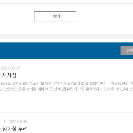
더보기
정확
2026.08.07
과 시사점
 무역협상을 갖기로 합의하고 이를 위한 무역투자 협의회(TIC)를 설립하면서 무역갈등 완화 
 유럽의 대중 무역적자가 크게 확대되면서 산업경쟁력 약화, 고용 불안
ㅇ (대중 적자 확대) EU의 대중 무역적자는 `25년 3,650억유로로 지난
관세 부과 등에도 불구하고 무역 불균형이 더욱 심화 ㅇ (산업경쟁력 약화) 중국산 저가제
위축과 고용 둔화 등이 가시화되어 이를 조정할 필요 ㅇ (중-EU 협력 필요성) 한편, 
 [협상 전망] 유럽의 대중적자 축소를 위한 일부 품목 관세조정은 가능성이
협상이 제한적일 소지 ㅇ (대중 관세조정 전망) EU가 중국산 플러그인 하이브리드차와
진
2026.08.05
강 우회수출 통제와 전자상거래 규제 등도 강화할 전망 ㅇ (공급망공정무역 협상 난항 예상
제를 심화할 우려
어려워 금번 협상에서도 갈등 관리 수준에 그칠 가능성 - EU 내에서도 프랑스와 이탈리아 등이 대중