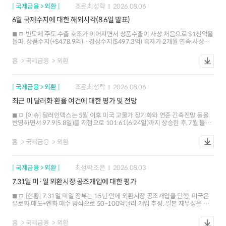
국제금융 > 외환
조은,최성락
2026.08.06
6월 국제수지에 대한 해외시각(8.6일 발표)
ㅁ 반도체 주도 수출 호조가 이어지면서 상품수출이 사상 처음으로 $1천억을
돌파. 상품수지(+$478.9억)ㆍ경상수지($497.3억) 흑자가 2개월 연속 사상
최대치 경신 ㅁ 해외 IB들은 반도체 수출 호조에 기반한 대규모 경상수지 흑자가
지속될 것으로 전망하는 가운데, 외국인 주식자금 순유입 재개 가능성도
홈
국제금융
외환
존재하는 것으로 평가 ㅁ 경상수지 흑자의 호조 지속과 외국인 주식자금 재유입
가능성에도 불구하고, 내국인 해외 투자 확대 양상이 재개될 조짐도 나타나고
있어 외환수급 여건 개선세가 제한될 가능성
국제금융 > 외환
조은,최성락
2026.08.06
최근 미 달러화 환율 여건에 대한 평가 및 전망
ㅁ [이슈] 달러인덱스는 5월 이후 미국 고물가 장기화와 연준 긴축전망 등을
반영하면서 97.9(5.8일)를 저점으로 101.61(6.24일)까지 상승한 후, 7월 들어
강ㆍ약세 요인이 혼재하면서 등락 ㅇ 7월 들어 고용지표 부진ㆍ인플레이션
둔화 등에 따른 연준의 연내 긴축 전망 후퇴와 엔화 강세 등이 달러화 약세
홈
국제금융
외환
압력으로 작용 ㅇ 다만 중동지역 긴장 지속에 따른 고유가 고착화 우려, 미국
국채금리 상승에 따른 금리차 확대 등이 달러화 하단을 제한 ㅁ [환율 여건] 중동
지정학 리스크에 대한 민감도가 줄어들면서 통화정책, 성장 등 경제적 요인이
국제금융 > 외환
최성락,조은
2026.08.03
달러화 향방을 주도. AI 산업 사이클도 달러화의 주요 동인으로 부상 ㅇ
(통화정책ㆍ금리차 중립) 주요국 중앙은행들의 포워드 가이던스 삭제로
7.31일 미·일 외환시장 공조개입에 대한 평가
통화정책 및 금리차 전망의 불확실성이 높아졌으나, 대체로 미국과 주요국 간
금리차가 크게 확대되기는 어려운 여건 ㅇ (경제흐름 강세요인) 미국
ㅁ [현황] 7.31일 미일 정부는 15년 만에 외환시장 공조개입을 단행. 미국은
고용ㆍ심리지표가 일시적으로 부진한 흐름을 보이면서 성장둔화 우려가
유로화 매도+엔화 매수 방식으로 50~100억달러 개입 추정. 일본 재무성은 △
제기되었지만, 상대적 성장 우위에 대한 전망이 달러화를 지지 ㅇ (AI 이슈 단기
추가 공조개입 의지 피력 △FIMA 활용 예고 △통화정책과의 공조 가능성 시사
강세요인) AI 관련 투자가 미국 실물경제 전반(성장, 물가 등)에 반영되며 달러화
ㅇ 미일 공조개입은 `11년 3월 엔화 매도개입 이후 처음이며, 엔화
강세를 뒷받침하는 가운데, 증시 호조에 따른 자본유입도 달러화에 긍정적. 다만
홈
국제금융
외환