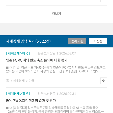
매수개입으로는 `98년 이후 처음 ㅁ [배경 및 평가] 미국 국채금리 상승세
미 증시 조정 압력 심화 시 자본유출 위험도 잠재 - 외국인은 `24.8월 미국 주식
속에서 일본에의 공조 지원은 미국에도 유리. 시장에서는 달러/엔 환율이
순매수로 전환했으며 `26.5월까지 누적 순매수 규모는 $1.3조까지 급증,
당분간 155엔~160엔 초반 범위내 등락 예상 ㅇ (개입 효과) △미국의 공조개입
보유액도 `24.8월 $17.2조에서 `26.5월 $24.5조로 확대. 해당 자금의
△BOJ 조기 금리인상 가능성 △FIMA 등 가용 재원 확대 등에 힘입어 이번
유입세는 AI 익스포저 확보 성격이며, 환헤지 비중이 크지 않은 것으로 평가 ㅁ
더보기
사례는 종전의 외환시장 개입 사례들에 비해 엔화 약세를 억제하는 효과적인
[평가] 주요국 통화정책과 중간선거 등 외환시장 변동성을 높일 수 있는
수단이 될 가능성
요인들이 산재. 주요 IB들의 달러화에 대한 전망은 엇갈린 상황이나, 평균치는
연말까지 완만한 강세 방향으로 형성 ㅇ 중간선거(11.3일)를 앞두고 민주당
승리에 의한 정치적 교착(gridlock) 우려가 커지면서 예산안 합의, 재정지출 등
정책 사안에 따라 달러화 변동성이 높아질 가능성에 유의
세계경제
검색 결과 (5,322건)
정확도순
최신순
세계경제 > 미국
황유선,이상원
2026.08.07
연준 FOMC 회의 빈도 축소 논의에 대한 평가
ㅁ [이슈] 최근 주요 외신들을 통해 연준이 FOMC 개최 빈도 축소를 검토하고
있다는 내용이 보도되면서 시장의 관심이 집중 ㅁ [쟁점] FOMC 회의 빈도
조정은 연방준비법 테두리 내에서 가능한 사안이며, 실제로 과거 연준이 회의
개최 빈도를 변경한 선례가 존재 ㅁ [평가] 연준이 FOMC 회의 빈도 또는 일정을
홈
세계경제
미국
조정할 유인은 존재. 단, 시장에서는 통화정책 투명성 저하 등에 따른 혼란을
우려
세계경제 > 일본
강영숙,남경옥
2026.07.31
BOJ 7월 통화정책회의 결과 및 평가
ㅁ [회의 결과] 일본은행은 7월 정책금리를 동결하고 AI 수요 등을 들어
`26년 성장 전망을 상향. 금융 환경은 완화적이며 물가 전망은 상승 리스크가