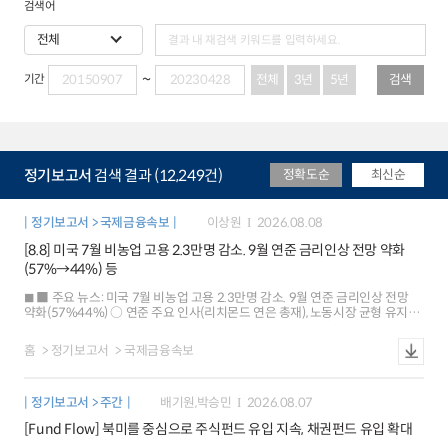
검색어
전체
3년
5년
검색
기간
정기보고서
검색 결과 (12,249건)
정확도순
최신순
정기보고서 > 국제금융속보
이상원
2026.08.08
[8.8] 미국 7월 비농업 고용 2.3만명 감소. 9월 연준 금리인상 전망 약화
(57%→44%) 등
■ 주요 뉴스: 미국 7월 비농업 고용 2.3만명 감소. 9월 연준 금리인상 전망
약화(57%44%) ○ 연준 주요 인사(리치몬드 연은 총재), 노동시장 균형 유지
평가 ○ 미국 단기 인플레이션 기대 하락(1년 후 3.7% 3.6%), 중장기는 3%
초반 유지 ○ 유로존 6월 산업생산(+0.2%), 예상치(+0.1%) 상회했으나 저성장
홈
정기보고서
국제금융속보
우려 지속 ○ 중국ㆍ대만 7월 수출, 반도체 수출 호조 등으로 20~30%대
증가율 유지 ○ 일본 6월 가계 소비지출, 예상(+0.8%)과 달리 큰 폭 감소
(-3.3%) ■ 국제금융시장: 미국 주가 상승[+0.6%], 달러화 약세[-0.4%], 금리
정기보고서 > 주간
배기원,박승민
2026.08.07
하락[-3bp] ○ 주가: 미국 SP500은 금리인상 전망 후퇴에 따른 위험선호 개선
속 사상 최고치 경신 유로 Stoxx600 지수도 유로존 기업실적 호조가
[Fund Flow] 북미를 중심으로 주식펀드 유입 지속, 채권펀드 유입 확대
이어지면서 사상 최고(+0.3%) ○ 환율: 달러화지수는 고용지표 부진 등으로