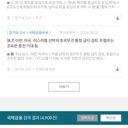
내외 금리차가 축소되면서 하락 유로화와 엔화 가치는 각각 0.3%, 0.4% 상승
ㅁ (주식) 북미를 중심으로 유입 지속 ㅁ (채권) 북미를 중심으로 유입 확대 ㅁ
○ 금리: 미국 10년물은 연준 금리인상 전망 약화 및 인플레이션 기대 둔화로
(CDS) 신용위험은 튀르키예, 남아공 등을 중심으로 하락 ㅁ (환율) 통화가치는
하락 독일은 유가에 연동해 상승하다가 미국 고용지표 발표 직후 반락(-1bp) ※
칠레, 인도네시아 등을 중심으로 상승
뉴욕 원달러 환율 1409.5원(서울15:30분대비 6.6원),1M NDF 1407.4원
(스왑포인트-0.55원)
홈
정기보고서
주간
정기보고서 > 국제금융속보
해외동향부
2026.08.07
[8.7] 이란, 미국·이스라엘 선박의 호르무즈 통항 금지 검토. 트럼프는
조속한 종전 기대 등
■ 주요 뉴스: 이란, 미국이스라엘 선박의 호르무즈 통항 금지 검토. 트럼프는
조속한 종전 기대 ○ FT, 고물가 지속 시 연준 의장의 금리인상 예상.
샌프란시스코 연은 총재는 동결 지지 ○ 미국 주간 신규실업급여 청구, 낮은
수준 지속. 2/4분기 노동생산성은 예상치 상회 ■ 해외시각: 미국 7월
홈
정기보고서
국제금융속보
고용보고서, 인플레이션 중요성으로 금리 영향은 제한적 예상 ○ 美日 외환시장
공조, 유동성 확대 등 의도치 않은 결과 초래할 가능성 ○ 글로벌 금융시장, 미국
경제정책 의구심 등으로 셀 아메리카 재부상 ■ 국제금융시장: 미국 주가 하락
[-0.2%], 달러화 강세[+0.3%], 금리 상승[+7bp] ○ 주가: 미국 SP500지수는
더보기
미국과 이란의 갈등 심화 우려 등으로 하락 유로 Stoxx600지수는 일부 기업의
실적 개선 등으로 0.2% 상승 ○ 환율: 달러화지수는 안전자산 선호 강화 등으로
상승 유로화와 엔화 가치는 각각 0.2%, 0.4% 하락 ○ 금리: 미국 10년물
국채금리는 유가 상승, 양호한 주간 고용지표 결과 등이 배경 독일은 미국
국채시장의 영향 등으로 3bp 상승 ※ 뉴욕 원달러 환율 1423.5원(서울
15:30분 대비 0.3원), 1M NDF 1422.4원(스왑포인트 -0.55원)
국제금융
검색 결과 (4,909건)
정확도순
최신순