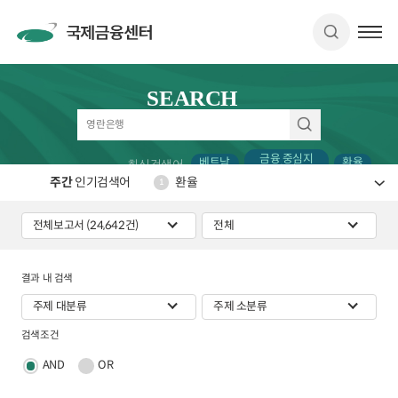
SEARCH
금융 중심지
베트남
환율
최신검색어
순위
주간
인기검색어
환율
1
결과 내 검색
검색조건
AND
OR