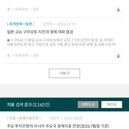
더 크다고 평가 ㅇ우에다 총재는 기자회견에서 물가 상승 요인으로 고유가, AI,
엔화 약세를 지목하고 금리 인상 가속 가능성도 언급 ㅁ[시장 반응] 당국의
홈
세계경제
일본
외환시장 개입, 일본은행의 물가 상승 위험 강조에도 조기 금리 인상 시그널
부족으로 엔화는 160엔 내외로 낙폭 축소, 국채 금리는 전일 수준 유지 ㅁ
[종합평가] 10월 금리 인상 가능성이 높아 보이지만 엔화 약세가 위험 요소.
세계경제 > 일본
남경옥
2026.07.31
엔저가 재가속하면 금리 인상 시점이 앞당겨질 가능성
일본 규슈 구마모토 지진의 경제 여파 점검
ㅁ [이슈] 7.28일 규슈 구마모토에서 규모 7.1의 강진이 발생. 동 지역은
자동차반도체 생산 거점으로 공장 가동 중단 등에 따른 경제 및 금융시장 여파
우려가 고조 ㅁ [경제금융시장 여파] 기반시설 훼손, 생산 차질 등에 따른
지역경제 위축이 불가피 하나 전체 GDP에서 차지하는 비중 및 `16년 지진
홈
세계경제
일본
사례 등 감안 시 경제 전반의 영향은 제한적일 가능성. 지진 발생 후 주가는
대내외 요인을 반영하여 1.5% 하락 ㅁ [유의사항] 추가 지진이 발생하거나 생산
중단이 예상보다 장기화되면 경제적 파급이 유의미한 수준으로 확대될 수
있음에 유의
더보기
지표
검색 결과 (2,162건)
정확도순
최신순
지표 > 경제지표전망
이윤탁
2026.08.05
주요 투자
은행
의 아시아 주요국 경제지표 전망(2026.7월말 기준)