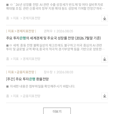
ㅁ `26년 성장률 전망: AI 관련 수출 성장세가 반도체 및 여타 설비투자로
확대될 조짐. 관련 신흥국의 정부 지원 확대 등도 성장에 기여할 전망(7개국▲,
1개국▼, 2개국--) ※ 베트남(+0.9%p), 대만(+0.6%p), 싱가포르(+0.6%p),
한국(+0.2%p), 인도(+0.2%p), 태국(+0.2%p) 등 상승. 홍콩(-0.1%p) 하락 ㅇ
홈
지표
경제지표전망
베트남(0.9%p): 2분기 성장률이 관광객 증가에 따른 소비 회복에 힘입어 8.1%
로 예상치(7.0%) 상회. 상반기 외국인직접투자가 61% 늘어난 가운데 반도체
수요 확대에 따른 고용 증가도 기대 ㅇ 홍콩(0.1%p): 중동전쟁 이후 투자(1Q
지표 > 경제지표전망
권혁우
2026.08.05
18.3%2Q 4.6%)와 소비(4.9%2.9%) 등이 둔화. 정부가 외자 유치를 위해
세제혜택을 확대하였으나, 부동산시장 부진 장기화 등으로 투자 회복이 지연될
주요 투자
은행
의 세계경제 및 주요국 성장률 전망 (2026.7월말 기준)
소지
ㅁ 세계: 중동 전쟁 불확실성의 재고조에도 불구하고 미국 중심의 AI 관련
투자 및 글로벌 교역 확대, 중국의 적극적 경기부양책 등을 기반으로 양호한
회복탄력성을 보일 전망(Citi) ㅇ미국(0.1%p): 기조적 성장은 견조(2분기
민간수요 +3.9%, 3년래 최고, 전기비 연율)한 수준을 이어갔으나 AI
홈
지표
경제지표전망
투자에기인한 수입 증가, 정부 지출 감소 등으로 2분기 성장률(1.5%, 예상
2.0%)이 예상치를 하회(Capital Economics) 인플레이션(6월 근원 PCE 3.3%,
이전 3.4%, yoy) 가속화 우려가 일부 완화되었으나 연준 내 매파적 기조가강화
지표 > 금융지표전망
장수창
2026.08.03
(7월 FOMC, 3인 인상 지지)됨에 따라 금리 인상 전망은 확대(주요 IB 10곳 중
연내 인상 전망 기관,2곳3곳) ㅇ 유로존(0.2%p): 중동전쟁 관련 불확실성
[주간] 주요 투자
은행
환율전망
속에서도 가계 소비(5월 소매판매 1.6%, 이전 0.9%, yoy) 성장세 강화,
경기선행지표 개선(7월 종합 PMI 51.9, 이전 50.0),국방비 지출 확대를 반영해
자세한 내용은 첨부파일을 확인해주시기 바랍니다.
성장률 전망을 상향(J.P.Morgan) 경제활동이 예상보다 양호(2분기
성장률1.8%, 예상 0.8%, 전기비 연율)하고 인플레이션(7월 HICP 2.9%, 이전
2.8%, yoy)상승에 대한 경계심이 지속됨에 따라 ECB의 9월 추가 금리 인상이
홈
지표
금융지표전망
유력(BofA) ㅇ 일본: 글로벌 AI 투자 확대에 따른 반도체 수출 호조로 제조업
경기가 개선(6월 제조업 생산 2.3%, 이전 0.7%,yoy)되었으나 원유 가격 상승,
지진에 의한 생산 차질 등 하방위험이 상존(Nomura) ㅇ 중국: AI를 비롯한 첨단
부문 중심의 제조업 강세(6월 수출 27%, yoy)가 성장을 견인. 지속되는 내수
더보기