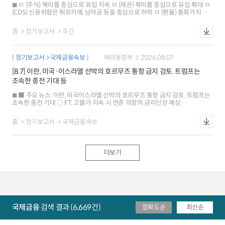
내외 금리차가 축소되면서 하락 유로화와 엔화 가치는 각각 0.3%, 0.4% 상승
ㅁ (주식) 북미를 중심으로 유입 지속 ㅁ (채권) 북미를 중심으로 유입 확대 ㅁ
○ 금리: 미국 10년물은 연준 금리인상 전망 약화 및 인플레이션 기대 둔화로
(CDS) 신용위험은 튀르키예, 남아공 등을 중심으로 하락 ㅁ (환율) 통화가치는
하락 독일은 유가에 연동해 상승하다가 미국 고용지표 발표 직후 반락(-1bp) ※
칠레, 인도네시아 등을 중심으로 상승
뉴욕 원달러 환율 1409.5원(서울15:30분대비 6.6원),1M NDF 1407.4원
(스왑포인트-0.55원)
홈
정기보고서
주간
정기보고서 > 국제금융속보
해외동향부
2026.08.07
[8.7] 이란, 미국·이스라엘 선박의 호르무즈 통항 금지 검토. 트럼프는
조속한 종전 기대 등
■ 주요 뉴스: 이란, 미국이스라엘 선박의 호르무즈 통항 금지 검토. 트럼프는
조속한 종전 기대 ○ FT, 고물가 지속 시 연준 의장의 금리인상 예상.
샌프란시스코 연은 총재는 동결 지지 ○ 미국 주간 신규실업급여 청구, 낮은
수준 지속. 2/4분기 노동생산성은 예상치 상회 ■ 해외시각: 미국 7월
홈
정기보고서
국제금융속보
고용보고서, 인플레이션 중요성으로 금리 영향은 제한적 예상 ○ 美日 외환시장
공조, 유동성 확대 등 의도치 않은 결과 초래할 가능성 ○ 글로벌 금융시장, 미국
경제정책 의구심 등으로 셀 아메리카 재부상 ■ 국제금융시장: 미국 주가 하락
[-0.2%], 달러화 강세[+0.3%], 금리 상승[+7bp] ○ 주가: 미국 SP500지수는
더보기
미국과 이란의 갈등 심화 우려 등으로 하락 유로 Stoxx600지수는 일부 기업의
실적 개선 등으로 0.2% 상승 ○ 환율: 달러화지수는 안전자산 선호 강화 등으로
상승 유로화와 엔화 가치는 각각 0.2%, 0.4% 하락 ○ 금리: 미국 10년물
국채금리는 유가 상승, 양호한 주간 고용지표 결과 등이 배경 독일은 미국
국채시장의 영향 등으로 3bp 상승 ※ 뉴욕 원달러 환율 1423.5원(서울
15:30분 대비 0.3원), 1M NDF 1422.4원(스왑포인트 -0.55원)
국제금융
검색 결과 (6,669건)
정확도순
최신순