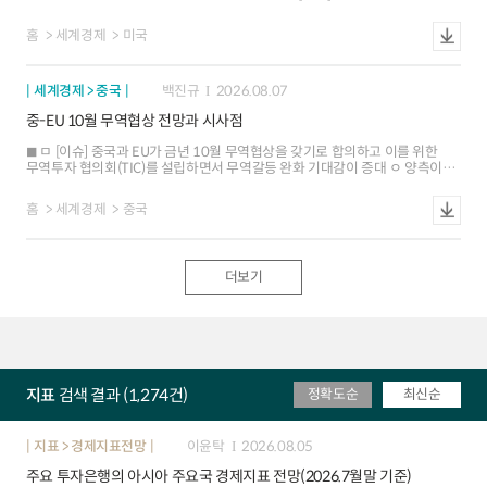
조정은 연방준비법 테두리 내에서 가능한 사안이며, 실제로 과거 연준이 회의
개최 빈도를 변경한 선례가 존재 ㅁ [평가] 연준이 FOMC 회의 빈도 또는 일정을
홈
세계경제
미국
조정할 유인은 존재. 단, 시장에서는 통화정책 투명성 저하 등에 따른 혼란을
우려
세계경제 > 중국
백진규
2026.08.07
중-EU 10월 무역협상 전망과 시사점
ㅁ [이슈] 중국과 EU가 금년 10월 무역협상을 갖기로 합의하고 이를 위한
무역투자 협의회(TIC)를 설립하면서 무역갈등 완화 기대감이 증대 ㅇ 양측이
무역과 투자의 균형, 수출 규제 완화, 공급망 안정 방안 등을 논의할 계획 ㅁ [협상
배경] 유럽의 대중 무역적자가 크게 확대되면서 산업경쟁력 약화, 고용 불안
홈
세계경제
중국
등의 문제가 부각. 또한 대외 불확실성 등으로 중국과 유럽의 협력 필요성도
확대 ㅇ (대중 적자 확대) EU의 대중 무역적자는 `25년 3,650억유로로 지난
5년간 2배 늘어났으며, 대중 전기차 상계관세 부과 등에도 불구하고 무역
불균형이 더욱 심화 ㅇ (산업경쟁력 약화) 중국산 저가제품 유입이 유럽
더보기
제조업의 가격경쟁을 심화시키면서 관련 산업의 투자 위축과 고용 둔화 등이
가시화되어 이를 조정할 필요 ㅇ (중-EU 협력 필요성) 한편, 미국의 무역규제가
강화되고 러우전쟁, 중동전쟁 등으로 지정학적 불안이 커지면서 양측의 협력
의지도 확대 ㅁ [협상 전망] 유럽의 대중적자 축소를 위한 일부 품목 관세조정은
가능성이 있으나, 공급망 안정과 과잉보조금 등은 중국의 반발에 따라 사안별로
협상이 제한적일 소지 ㅇ (대중 관세조정 전망) EU가 중국산 플러그인
하이브리드차와 화학제품 등의 관세를 인상하고 기존의 철강 우회수출 통제와
지표
검색 결과 (1,274건)
정확도순
최신순
전자상거래 규제 등도 강화할 전망 ㅇ (공급망공정무역 협상 난항 예상) 반면, △
희토류 공급 안정 △과잉 보조금 문제 △지식재산권 보호 등은 타협이 어려워
금번 협상에서도 갈등 관리 수준에 그칠 가능성 - EU 내에서도 프랑스와
이탈리아 등이 대중 강경 대응을 주장하나, 독일과 스페인 등은 신중한
지표 > 경제지표전망
이윤탁
2026.08.05
입장이어서 사안별로 의견이 엇갈릴 소지 ㅁ [영향 및 시사점] 중국-EU간
주요 투자은행의 아시아 주요국 경제지표 전망(2026.7월말 기준)
무역격차가 다소 축소되겠으나, 유럽이 근본적인 대중 의존도를 해소하기는