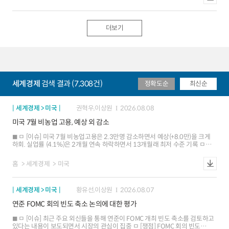
긍정적 평가는 유지. 채권자금은 재정거래유인 축소, 금리인상 전망 확대 등으로
유입폭 축소
더보기
세계경제
검색 결과 (7,308건)
정확도순
최신순
세계경제 > 미국
권혁우,이상원
2026.08.08
미국 7월 비농업 고용, 예상 외 감소
ㅁ [이슈] 미국 7월 비농업고용은 2.3만명 감소하면서 예상(+8.0만)을 크게
하회. 실업률 (4.1%)은 2개월 연속 하락하면서 13개월래 최저 수준 기록 ㅁ
[평가] 여가ㆍ접객업 고용 부진 등에 비추어 볼 때 비농업 고용의 완만한 둔화
추세가 재개되는 조짐. 실업률 하락은 주로 노동 공급 감소(경제활동참가율
홈
세계경제
미국
하락 등)에 기인 ㅁ [시사점] 금번 고용 부진에도 불구하고 연준은 물가에 초점을
맞춘 정책 판단 기조를 유지할 가능성. 8.12일 발표될 7월 물가 보고서로
시장의 관심이 이동할 전망
세계경제 > 미국
황유선,이상원
2026.08.07
연준 FOMC 회의 빈도 축소 논의에 대한 평가
ㅁ [이슈] 최근 주요 외신들을 통해 연준이 FOMC 개최 빈도 축소를 검토하고
있다는 내용이 보도되면서 시장의 관심이 집중 ㅁ [쟁점] FOMC 회의 빈도