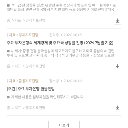
어려워 앞으로도 양측이 견제와 협상을 반복할 가능성 ㅇ 중국의 산업고도화
ㅁ `26년 성장률 전망: AI 관련 수출 성장세가 반도체 및 여타 설비투자로
등으로 유럽과의 제조수출 경쟁이 더욱 치열해지는 한편, 유럽의 대중 의존도도
확대될 조짐. 관련 신흥국의 정부 지원 확대 등도 성장에 기여할 전망(7개국▲,
지속되고 있어 금번 협상 이후에도 견제가 지속될 소지
1개국▼, 2개국--) ※ 베트남(+0.9%p), 대만(+0.6%p), 싱가포르(+0.6%p),
한국(+0.2%p), 인도(+0.2%p), 태국(+0.2%p) 등 상승. 홍콩(-0.1%p) 하락 ㅇ
홈
지표
경제지표전망
베트남(0.9%p): 2분기 성장률이 관광객 증가에 따른 소비 회복에 힘입어 8.1%
로 예상치(7.0%) 상회. 상반기 외국인직접투자가 61% 늘어난 가운데 반도체
수요 확대에 따른 고용 증가도 기대 ㅇ 홍콩(0.1%p): 중동전쟁 이후 투자(1Q
지표 > 경제지표전망
권혁우
2026.08.05
18.3%2Q 4.6%)와 소비(4.9%2.9%) 등이 둔화. 정부가 외자 유치를 위해
세제혜택을 확대하였으나, 부동산시장 부진 장기화 등으로 투자 회복이 지연될
주요 투자은행의 세계경제 및 주요국 성장률 전망 (2026.7월말 기준)
소지
ㅁ 세계: 중동 전쟁 불확실성의 재고조에도 불구하고 미국 중심의 AI 관련
투자 및 글로벌 교역 확대, 중국의 적극적 경기부양책 등을 기반으로 양호한
회복탄력성을 보일 전망(Citi) ㅇ미국(0.1%p): 기조적 성장은 견조(2분기
민간수요 +3.9%, 3년래 최고, 전기비 연율)한 수준을 이어갔으나 AI
홈
지표
경제지표전망
투자에기인한 수입 증가, 정부 지출 감소 등으로 2분기 성장률(1.5%, 예상
2.0%)이 예상치를 하회(Capital Economics) 인플레이션(6월 근원 PCE 3.3%,
이전 3.4%, yoy) 가속화 우려가 일부 완화되었으나 연준 내 매파적 기조가강화
지표 > 금융지표전망
장수창
2026.08.03
(7월 FOMC, 3인 인상 지지)됨에 따라 금리 인상 전망은 확대(주요 IB 10곳 중
연내 인상 전망 기관,2곳3곳) ㅇ 유로존(0.2%p): 중동전쟁 관련 불확실성
[주간] 주요 투자은행 환율전망
속에서도 가계 소비(5월 소매판매 1.6%, 이전 0.9%, yoy) 성장세 강화,
경기선행지표 개선(7월 종합 PMI 51.9, 이전 50.0),국방비 지출 확대를 반영해
자세한 내용은 첨부파일을 확인해주시기 바랍니다.
성장률 전망을 상향(J.P.Morgan) 경제활동이 예상보다 양호(2분기
성장률1.8%, 예상 0.8%, 전기비 연율)하고 인플레이션(7월 HICP 2.9%, 이전
2.8%, yoy)상승에 대한 경계심이 지속됨에 따라 ECB의 9월 추가 금리 인상이
홈
지표
금융지표전망
유력(BofA) ㅇ 일본: 글로벌 AI 투자 확대에 따른 반도체 수출 호조로 제조업
경기가 개선(6월 제조업 생산 2.3%, 이전 0.7%,yoy)되었으나 원유 가격 상승,
지진에 의한 생산 차질 등 하방위험이 상존(Nomura) ㅇ 중국: AI를 비롯한 첨단
부문 중심의 제조업 강세(6월 수출 27%, yoy)가 성장을 견인. 지속되는 내수
더보기