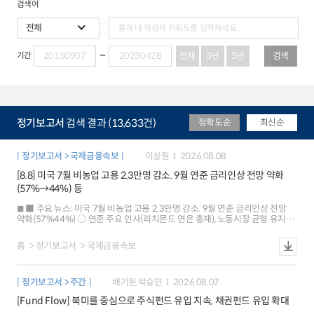
검색어
전체
3년
5년
검색
기간
정기보고서
검색 결과 (13,633건)
정확도순
최신순
정기보고서 > 국제금융속보
이상원
2026.08.08
[8.8] 미국 7월 비농업 고용 2.3만명 감소. 9월 연준 금리인상 전망 약화
(57%→44%) 등
■ 주요 뉴스: 미국 7월 비농업 고용 2.3만명 감소. 9월 연준 금리인상 전망
약화(57%44%) ○ 연준 주요 인사(리치몬드 연은 총재), 노동시장 균형 유지
평가 ○ 미국 단기 인플레이션 기대 하락(1년 후 3.7% 3.6%), 중장기는 3%
초반 유지 ○ 유로존 6월 산업생산(+0.2%), 예상치(+0.1%) 상회했으나 저성장
홈
정기보고서
국제금융속보
우려 지속 ○ 중국ㆍ대만 7월 수출, 반도체 수출 호조 등으로 20~30%대
증가율 유지 ○ 일본 6월 가계 소비지출, 예상(+0.8%)과 달리 큰 폭 감소
(-3.3%) ■ 국제금융시장: 미국 주가 상승[+0.6%], 달러화 약세[-0.4%], 금리
정기보고서 > 주간
배기원,박승민
2026.08.07
하락[-3bp] ○ 주가: 미국 SP500은 금리인상 전망 후퇴에 따른 위험선호 개선
속 사상 최고치 경신 유로 Stoxx600 지수도 유로존 기업실적 호조가
[Fund Flow] 북미를 중심으로 주식펀드 유입 지속, 채권펀드 유입 확대
이어지면서 사상 최고(+0.3%) ○ 환율: 달러화지수는 고용지표 부진 등으로