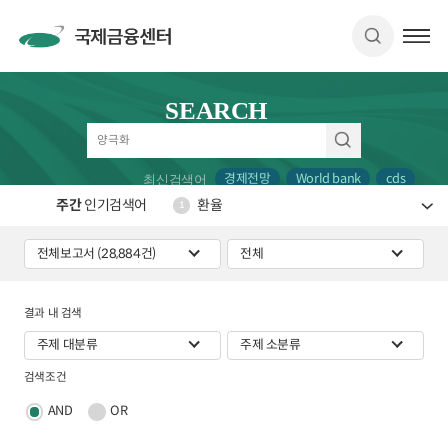
SEARCH
경제전망
World bank
cds
최신검색어
주간
인기검색어
환율
1
결과 내 검색
검색조건
AND
OR