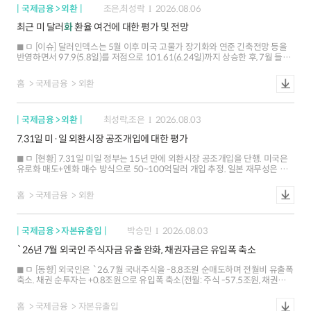
국제금융 > 외환
조은,최성락
2026.08.06
최근 미 달러
화
환율 여건에 대한 평가 및 전망
ㅁ [이슈] 달러인덱스는 5월 이후 미국 고물가 장기화와 연준 긴축전망 등을
반영하면서 97.9(5.8일)를 저점으로 101.61(6.24일)까지 상승한 후, 7월 들어
강ㆍ약세 요인이 혼재하면서 등락 ㅇ 7월 들어 고용지표 부진ㆍ인플레이션
둔화 등에 따른 연준의 연내 긴축 전망 후퇴와 엔화 강세 등이 달러화 약세
홈
국제금융
외환
압력으로 작용 ㅇ 다만 중동지역 긴장 지속에 따른 고유가 고착화 우려, 미국
국채금리 상승에 따른 금리차 확대 등이 달러화 하단을 제한 ㅁ [환율 여건] 중동
지정학 리스크에 대한 민감도가 줄어들면서 통화정책, 성장 등 경제적 요인이
국제금융 > 외환
최성락,조은
2026.08.03
달러화 향방을 주도. AI 산업 사이클도 달러화의 주요 동인으로 부상 ㅇ
(통화정책ㆍ금리차 중립) 주요국 중앙은행들의 포워드 가이던스 삭제로
7.31일 미·일 외환시장 공조개입에 대한 평가
통화정책 및 금리차 전망의 불확실성이 높아졌으나, 대체로 미국과 주요국 간
금리차가 크게 확대되기는 어려운 여건 ㅇ (경제흐름 강세요인) 미국
ㅁ [현황] 7.31일 미일 정부는 15년 만에 외환시장 공조개입을 단행. 미국은
고용ㆍ심리지표가 일시적으로 부진한 흐름을 보이면서 성장둔화 우려가
유로화 매도+엔화 매수 방식으로 50~100억달러 개입 추정. 일본 재무성은 △
제기되었지만, 상대적 성장 우위에 대한 전망이 달러화를 지지 ㅇ (AI 이슈 단기
추가 공조개입 의지 피력 △FIMA 활용 예고 △통화정책과의 공조 가능성 시사
강세요인) AI 관련 투자가 미국 실물경제 전반(성장, 물가 등)에 반영되며 달러화
ㅇ 미일 공조개입은 `11년 3월 엔화 매도개입 이후 처음이며, 엔화
강세를 뒷받침하는 가운데, 증시 호조에 따른 자본유입도 달러화에 긍정적. 다만
홈
국제금융
외환
매수개입으로는 `98년 이후 처음 ㅁ [배경 및 평가] 미국 국채금리 상승세
미 증시 조정 압력 심화 시 자본유출 위험도 잠재 - 외국인은 `24.8월 미국 주식
속에서 일본에의 공조 지원은 미국에도 유리. 시장에서는 달러/엔 환율이
순매수로 전환했으며 `26.5월까지 누적 순매수 규모는 $1.3조까지 급증,
당분간 155엔~160엔 초반 범위내 등락 예상 ㅇ (개입 효과) △미국의 공조개입
보유액도 `24.8월 $17.2조에서 `26.5월 $24.5조로 확대. 해당 자금의
국제금융 > 자본유출입
박승민
2026.08.03
△BOJ 조기 금리인상 가능성 △FIMA 등 가용 재원 확대 등에 힘입어 이번
유입세는 AI 익스포저 확보 성격이며, 환헤지 비중이 크지 않은 것으로 평가 ㅁ
사례는 종전의 외환시장 개입 사례들에 비해 엔화 약세를 억제하는 효과적인
[평가] 주요국 통화정책과 중간선거 등 외환시장 변동성을 높일 수 있는
`26년 7월 외국인 주식자금 유출 완화, 채권자금은 유입폭 축소
수단이 될 가능성
요인들이 산재. 주요 IB들의 달러화에 대한 전망은 엇갈린 상황이나, 평균치는
연말까지 완만한 강세 방향으로 형성 ㅇ 중간선거(11.3일)를 앞두고 민주당
ㅁ [동향] 외국인은 `26.7월 국내주식을 -8.8조원 순매도하며 전월비 유출폭
승리에 의한 정치적 교착(gridlock) 우려가 커지면서 예산안 합의, 재정지출 등
축소. 채권 순투자는 +0.8조원으로 유입폭 축소(전월: 주식 -57.5조원, 채권
정책 사안에 따라 달러화 변동성이 높아질 가능성에 유의
+4.5조원) ㅁ [배경] 최근 한국 주식시장이 큰 폭 하락함에 따라 외국인의
리밸런싱 압력이 감소했다는 시각이 제기되었으며, 한국 주식시장에 대한
홈
국제금융
자본유출입