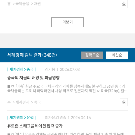
기록 했으며, 주요국 중 유일하게 5%대(7.29일 영국 5.04%, 호주 4.97%, 미국
상승 ㅇ (유로존) 유가 상승으로 ECB 9월 인상 기대가 강화되며 장단기 금리가
홈
국제금융
채권
4.68%, 伊 3.99% 등) ㅁ [배경①] 국채금리 상승의 주된 요인으로 지목되는
동반 상승하였으며, 독일 정부의 차입 계획 확대 발표 등이 상방 압력을 가중 -
영국의 정부부채는 `19년 GDP대비 85%에서 금년 103.6%가 예상(63년래
7개 IB 중 1곳이 장기금리 전망치를 상향. 시장금리(3.21%)는 IB 평균을
최고). 다만, 영국은 `30년까지 재정 적자 축소 의지를 강하게 시사하고 있으며,
상회하며 에너지공급 위험을 더 크게 반영 * 주요 IB들의 연말 10년물 독일
향후 부채비율도 하락할 것으로 전망 ㅇ IMF 전망치에 따르면, 영국의 GDP대비
국채금리 전망치(평균)은 6월 2.99% 7월 2.99%로 유지 ㅇ (일본) BOJ가
더보기
부채비율은 `30년 102.9%로 감소하는 반면, 미국은 `26년 125.8% `30년
7.31일 정책금리를 1.00%로 동결한 가운데 향후 추가 인상 기대가 단기금리
138.9%, 프랑스는 118.4% 121.2%로 증가 ㅁ [배경②] 영국의 국채 발행잔액
상승 요인으로 작용했으며, 장기금리도 엔화 약세유가 상승에 따른 물가 상방
평균만기는 13.8년으로 길지만 장기물 투자기관인 연기금의 보유 비중은 크게
위험과 감세재정확대에 따른 국채공급 요인 등을 반영하며 상승 - 8개 IB 중
감소. BoE의 적극적 양적긴축, 높은 물가연동채권 비중 등도 공급 물량 부담을
2곳이 장기금리 전망치를 상향. GPIF의 국내투자 확대 논의는 일시적 수급 개선
가중시켜 금리 상방압력으로 작용 ㅇ (장기국채 수요 공백) 영국 국채의 주요
기대를 제공했으나 자체 운용원칙상 실제 매수로 이어질지는 불확실 * 주요
투자자였던 연기금은 `08년과 `20~`22년 BoE 양적완화, 연금 개혁 등을
IB들의 연말 10년물 일본 국채금리 전망치(평균)는 6월 2.79% 7월 2.82%로
거치면서 장기국채 보유가 크게 축소(`20년 33% `25년 20%)된 반면, 국채
상승
세계경제
검색 결과 (348건)
정확도순
최신순
발행은 장기물 비중이 소폭 감소하는 데에 그쳐 만기 구조의 불균형이 심화 -
영국 15년 만기 이상 국채 비중은 `22년말 40.0% `24년 6월 39.3%
`25년말 36%. 국채 발행잔액 평균만기는 일본 9.3년, 유로존 평균 8.7년, 미국
5.8년 등 ㅇ (BoE의 적극적 QT) BoE는 `22년 이후 보유국채를 감축 중
세계경제 > 중국
김기봉
2026.07.03
(현재까지 총 -￡4,950억)이나, 수요를 대체할 은행, 기타금융기관 등의 선호
중국의 저금리 배경 및 파급영향
만기는 단기 국채(3년 이하 50%)에 집중 ㅇ (높은 물가연동채 비중) 영국의
물가연동채는 글로벌 금융위기 이후 팬데믹 시기까지 저금리 여건 활용과
ㅁ [이슈] 최근 주요국 국채금리의 가파른 상승세에도 불구하고 금년 중국의
연기금의 투자수요에 맞춰 증가. 전체 국채 발행잔액의 23%를 차지(미국
국채금리는 오히려 하락하면서 사상 최초로 일본까지 역전 ㅇ 미국(32bp), 일본
6.8%)하여 물가 상승 국면에서는 여타 주요국 대비 이자 비용 부담을 가중 ㅁ
(72bp), 영국(30bp) 등의 국채금리(10년물)가 상승한 반면 중국은 오히려
[시사점] 영국의 고금리는 재정 악화, 국채수급 불균형 등에 따른 변동성 확대가
11bp 하락 ㅁ [배경] 중국이 여타국과 달리 장기간 완화적 통화기조를
위험 프리미엄 상승으로 이어지고 있는 점 등에 기인하고 있어 돌발적 금리 급등
홈
세계경제
중국
유지했으나 자금수요는 내수 둔화 등으로 부진. 한편 주요국 금리인상(국채
위험에 취약한 상황 주요국 국채시장 불안의 트리거가 될 수 있음에 유의할 필요
가격 하락) 대응으로 중국 국채 수요가 확대 ㅇ (완화적 통화정책) 中 정부가
경기대응을 위해 1분기 중소녹색기업에 대한 신용지원을 20% 이상 늘리는 등
세계경제 > 유럽
최가윤,강영숙
2026.04.16
다소 과다한 유동성을 공급(`19년 대비 M2 증가율 中 82%, 美 49%, 英 34%)
ㅇ (성장둔화에 따른 자금수요 부진) 부동산부진 장기화 등 중국의 성장둔화
유로존 스태그플레이션 압력 증가
우려가 커지면서 소비물가상승을 제약. 1~5월 기업중장기 대출도 20%
감소하는 등 자금수요가 부진 ㅇ (중국 국채수요 확대) 안정적 수요(70%이상
ㅁ[이슈] 유로존 경제는 금년중 에너지 가격 하락, 독일 재정 지출 확대 등에