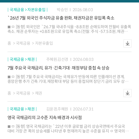
국제금융 > 자본유출입
박승민
2026.08.03
`26년 7월 외국인 주식자금 유출 완화, 채권자금은 유입폭 축소
ㅁ [동향] 외국인은 `26.7월 국내주식을 -8.8조원 순매도하며 전월비 유출폭
축소. 채권 순투자는 +0.8조원으로 유입폭 축소(전월: 주식 -57.5조원, 채권
+4.5조원) ㅁ [배경] 최근 한국 주식시장이 큰 폭 하락함에 따라 외국인의
리밸런싱 압력이 감소했다는 시각이 제기되었으며, 한국 주식시장에 대한
홈
국제금융
자본유출입
긍정적 평가는 유지. 채권자금은 재정거래유인 축소, 금리인상 전망 확대 등으로
유입폭 축소
국제금융 > 채권
주혜원,김선경
2026.08.03
7월 주요국 국채금리, 유가·긴축기대·재정부담 중첩 속 상승
ㅁ [동향] 7월 주요국 국채금리는 국제유가 반등에 따른 인플레이션 경계,
중앙은행 추가 긴축 기대, 재정확대 부담 등이 중첩되며 장단기 금리 모두 상승
ㅇ 미국독일일본 10년물 금리는 6월말 대비 각각 +26bp, +35bp, +13bp 상승.
유가가 공통 충격으로 작용한 가운데 국가별 통화정책재정 요인이 상승폭을
홈
국제금융
채권
차별화 ㅇ 장단기 금리차(10년-2년)는 미독 확대, 일본 보합. 미국은 2년물 대비
10년물 금리 상승이 두드러져 금리차가 30bp 44bp로 확대 ㅁ [국가별 특징과
전망] 유가가 공통 충격으로 작용한 가운데, 미국은 연준 물가대응 신뢰 저하와
국제금융 > 채권
김윤경,주혜원
2026.07.31
기간프리미엄 확대로 장기금리 상승폭이 컸으며, 독일은 ECB 인상 기대와 차입
확대, 일본은 BOJ 인상 기대와 재정확대 우려가 금리 상승을 견인 ㅇ (미국) 유가
영국 국채금리의 고수준 지속 배경과 시사점
반등 및 7월 FOMC 이후 정책경로 불확실성 등으로 장기금리가 상승하며 커브
스티프닝 관찰. 30년물은 5.21%로 `07년 이후 최고 - 9개 IB 중 2곳이
ㅁ [동향] 영국 국채금리는 `22년 이후 글로벌 금리 상승국면에서 주요국
장기금리 전망치를 상향하며 연말 10년물 평균은 4.45%로 상승했으나
대비 가장 큰 폭의 상승세를 나타낸 후 현재까지 높은 수준을 유지 ㅇ 영국의
시장금리(4.73%)를 하회해 전망치와 현재 시장금리 간 괴리가 확대 * 주요
10년 만기 국채금리는 금년 5%를 상회(4.28)하면서 `07년 7월 이후 최고를
IB들의 연말 10년물 미국 국채금리 전망치(평균)는 6월 4.43% 7월 4.45%로