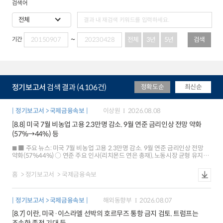
검색어
전체
3년
5년
검색
기간
정기보고서
검색 결과 (4,106건)
정확도순
최신순
정기보고서 > 국제금융속보
이상원
2026.08.08
[8.8] 미국 7월 비농업 고용 2.3만명 감소. 9월 연준 금리인상 전망 약화
(57%→44%) 등
■ 주요 뉴스: 미국 7월 비농업 고용 2.3만명 감소. 9월 연준 금리인상 전망
약화(57%44%) ○ 연준 주요 인사(리치몬드 연은 총재), 노동시장 균형 유지
평가 ○ 미국 단기 인플레이션 기대 하락(1년 후 3.7% 3.6%), 중장기는 3%
초반 유지 ○ 유로존 6월 산업생산(+0.2%), 예상치(+0.1%) 상회했으나 저성장
홈
정기보고서
국제금융속보
우려 지속 ○ 중국ㆍ대만 7월 수출, 반도체 수출 호조 등으로 20~30%대
증가율 유지 ○ 일본 6월 가계 소비지출, 예상(+0.8%)과 달리 큰 폭 감소
(-3.3%) ■ 국제금융시장: 미국 주가 상승[+0.6%], 달러화 약세[-0.4%], 금리
정기보고서 > 국제금융속보
해외동향부
2026.08.07
하락[-3bp] ○ 주가: 미국 SP500은 금리인상 전망 후퇴에 따른 위험선호 개선
속 사상 최고치 경신 유로 Stoxx600 지수도 유로존 기업실적 호조가
[8.7] 이란, 미국·이스라엘 선박의 호르무즈 통항 금지 검토. 트럼프는
이어지면서 사상 최고(+0.3%) ○ 환율: 달러화지수는 고용지표 부진 등으로