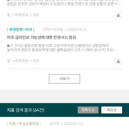
은행 보유), 주요국 국채와의 낮은 상관관계(-0.7), 투자활성화 정책(국채
힘입은 견조한 성장이 예상되고 있었으나 중동 전쟁으로 인해 상황이 급변 ㅁ
선물거래 허용) 등으로 외국인 투자자가 4개월 연속 국채 순매수 ㅁ [전망 및
[성장물가 영향] 각종 서베이에서 성장 모멘텀 둔화 및 물가 상승 압력 증가가
영향] 중국의 저금리가 내년까지 이어지면서 재정 및 투자 여력 확대 등을
확인. IB들은 금년 유로존의 성장 전망은 하향(1.3%0.8%)하고 물가 전망은
뒷받침할 전망. 그러나 위안화 캐리트레이드, 그림자금융 등 자본의 위험추구
홈
세계경제
유럽
상향(1.8%2.9%) ㅁ[통화정책 전망] 주요국 중 ECB의 통화정책 기대가 가장
현상이 강화되면서 국제금융시장의 새로운 불안요인으로 부각될 가능성에
크게 변화. 분석기관들은 지정학적 요인으로 인한 유로존 정책금리의 higher
유의 ㅇ (재정투자 여력 확대) 정부 이자부담이 저금리로 인해 30% 이상 줄어든
for longer 가능성을 경계 ㅁ[평가] 유럽의 fossilflation(화석연료 인플레이션)
가운데 금년 회사채 발행도 첨단부문 등을 중심으로 2배 이상 늘어나는 등 투자
세계경제 > 미국
권혁우,박미정
2026.04.15
재발은 에너지 공급의 구조적 약점이 해결되지 않는다면 물가 안정 목표 달성이
활성화가 기대 ㅇ (자금이탈) 낮은 국내 수익률(주식 2%, 부동산 2%), 막대한
어려울 수 있음을 시사
유동성(GDP 대비 M2비중 228%), 대내외 금리차 등이 맞물리면서 위안화
미국 금리인상 가능성에 대한 컨센서스 점검
캐리트레이드 등을 통한 자본유출이 발생할 소지 - 저금리 위안화 조달해외투자
목적의 딤섬본드 발행도 전년비 2배 이상 늘어날 전망 ㅇ (금융위험) 가계의
ㅁ [이슈] 중동전쟁 발생 이후 고유가에 따른 인플레이션 상방압력이
수익률 추구 등으로 고위험 자산관리상품(WMP)이 역대 최고치(`25년 말
높아지며 연준의 통화정책에 대한 불확실성이 고조 ㅁ [해외 IB 시각] 주요
33.3조위안)를 기록. 보험산업도 저금리로 약 -1%p의 역마진을 보는 등
IB들은 과거 유가 급등기와 상이한 경제여건, 향후 성장 하방위험 등을 근거로
손실이 확대될 전망 - 파산위험이 높은 소형은행 예금 쏠림이 강화(최근 5년
연내 금리인상 여지를 제한적으로 보고 있으며, 연준의 금리인상이 검토될
홈
세계경제
미국
예금증가율 小 63%, 中 43%, 大 52%)
여건으로 ▲노동시장 안정 ▲장기 기대 인플레이션 상승 ▲근원 물가로의 전이
등을 제시 ㅁ [평가] 현재 유가 상승의 양방향 위험으로 연내 금리인상 보다는
동결 장기화 가능성에 무게. 단, 휴전 상태가 지속될 경우 금융여건 및 수요
충격이 완화되며 인플레이션 대응이 정책 우선순위로 부각될 가능성 존재
더보기
지표
검색 결과 (64건)
정확도순
최신순
지표 > 주요금융지표
김우진
2026.07.13