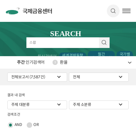
SEARCH
월간
국가별
세계경제동향
최신검색어
세계경제동향
CDS
주간
인기검색어
환율
1
결과 내 검색
검색조건
AND
OR