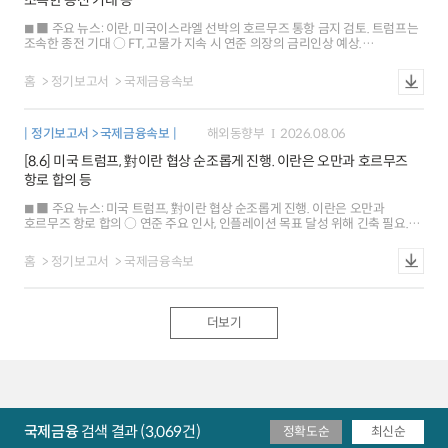
조속한 종전 기대 등
내외 금리차가 축소되면서 하락 유로화와 엔화 가치는 각각 0.3%, 0.4% 상승
○ 금리: 미국 10년물은 연준 금리인상 전망 약화 및 인플레이션 기대 둔화로
■ 주요 뉴스: 이란, 미국이스라엘 선박의 호르무즈 통항 금지 검토. 트럼프는
하락 독일은 유가에 연동해 상승하다가 미국 고용지표 발표 직후 반락(-1bp) ※
조속한 종전 기대 ○ FT, 고물가 지속 시 연준 의장의 금리인상 예상.
뉴욕 원달러 환율 1409.5원(서울15:30분대비 6.6원),1M NDF 1407.4원
샌프란시스코 연은 총재는 동결 지지 ○ 미국 주간 신규실업급여 청구, 낮은
(스왑포인트-0.55원)
수준 지속. 2/4분기 노동생산성은 예상치 상회 ■ 해외시각: 미국 7월
홈
정기보고서
국제금융속보
고용보고서, 인플레이션 중요성으로 금리 영향은 제한적 예상 ○ 美日 외환시장
공조, 유동성 확대 등 의도치 않은 결과 초래할 가능성 ○ 글로벌 금융시장, 미국
경제정책 의구심 등으로 셀 아메리카 재부상 ■ 국제금융시장: 미국 주가 하락
정기보고서 > 국제금융속보
해외동향부
2026.08.06
[-0.2%], 달러화 강세[+0.3%], 금리 상승[+7bp] ○ 주가: 미국 SP500지수는
미국과 이란의 갈등 심화 우려 등으로 하락 유로 Stoxx600지수는 일부 기업의
[8.6] 미국 트럼프, 對이란 협상 순조롭게 진행. 이란은 오만과 호르무즈
실적 개선 등으로 0.2% 상승 ○ 환율: 달러화지수는 안전자산 선호 강화 등으로
항로 합의 등
상승 유로화와 엔화 가치는 각각 0.2%, 0.4% 하락 ○ 금리: 미국 10년물
국채금리는 유가 상승, 양호한 주간 고용지표 결과 등이 배경 독일은 미국
■ 주요 뉴스: 미국 트럼프, 對이란 협상 순조롭게 진행. 이란은 오만과
국채시장의 영향 등으로 3bp 상승 ※ 뉴욕 원달러 환율 1423.5원(서울
호르무즈 항로 합의 ○ 연준 주요 인사, 인플레이션 목표 달성 위해 긴축 필요.
15:30분 대비 0.3원), 1M NDF 1422.4원(스왑포인트 -0.55원)
즉각적인 금리인상도 거론 ○ 미국 7월 ADP 민간고용, 예상치 하회. 7월 ISM
서비스업 PMI는 상승세 지속 ■ 해외시각: 미국 주가의 상승, 견조한 AI 투자 및
홈
정기보고서
국제금융속보
소비 등으로 향후 전망도 낙관적 ○ 미국의 엔화 강세를 위한 시장개입.
달러화의 기축통화 지위 약화 신호 ○ 중국 국채, 장기 경제성장 둔화 우려 등은
외국인 투자를 저해 ■ 국제금융시장: 미국 주가 하락[-0.2%], 달러화 약세
[-0.2%], 금리 강보합[+0bp] ○ 주가: 미국 SP500지수는 그 동안의 상승에
더보기
따른 차익매물 등으로 하락 유로 Stoxx600지수는 호르무즈 합의 기대 등으로
강보합 ○ 환율: 달러화지수는 7월 ADP 민간고용 둔화 등으로 하락 유로화는
0.2% 상승, 엔화 가치는 강보합 ○ 금리: 미국 10년물 국채금리는 연준 일부
인사의 매파적 발언 등에 기인 독일은 미국 국채시장의 영향 등으로 강보합 ※
뉴욕 원달러 환율 1423.7원(서울 15:30분 대비 0.75원), 1M NDF 1421.0원
(스왑포인트 -0.45원)
국제금융
검색 결과 (3,069건)
정확도순
최신순