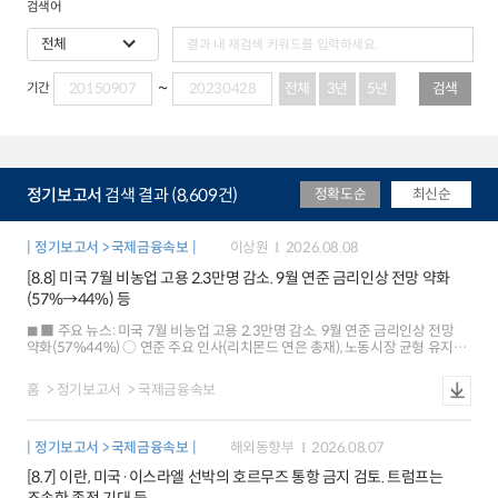
검색어
전체
3년
5년
검색
기간
정기보고서
검색 결과 (8,609건)
정확도순
최신순
정기보고서 > 국제금융속보
이상원
2026.08.08
[8.8] 미국 7월 비농업 고용 2.3만명 감소. 9월 연준 금리인상 전망 약화
(57%→44%) 등
■ 주요 뉴스: 미국 7월 비농업 고용 2.3만명 감소. 9월 연준 금리인상 전망
약화(57%44%) ○ 연준 주요 인사(리치몬드 연은 총재), 노동시장 균형 유지
평가 ○ 미국 단기 인플레이션 기대 하락(1년 후 3.7% 3.6%), 중장기는 3%
초반 유지 ○ 유로존 6월 산업생산(+0.2%), 예상치(+0.1%) 상회했으나 저성장
홈
정기보고서
국제금융속보
우려 지속 ○ 중국ㆍ대만 7월 수출, 반도체 수출 호조 등으로 20~30%대
증가율 유지 ○ 일본 6월 가계 소비지출, 예상(+0.8%)과 달리 큰 폭 감소
(-3.3%) ■ 국제금융시장: 미국 주가 상승[+0.6%], 달러화 약세[-0.4%], 금리
정기보고서 > 국제금융속보
해외동향부
2026.08.07
하락[-3bp] ○ 주가: 미국 SP500은 금리인상 전망 후퇴에 따른 위험선호 개선
속 사상 최고치 경신 유로 Stoxx600 지수도 유로존 기업실적 호조가
[8.7] 이란, 미국·이스라엘 선박의 호르무즈 통항 금지 검토. 트럼프는
이어지면서 사상 최고(+0.3%) ○ 환율: 달러화지수는 고용지표 부진 등으로