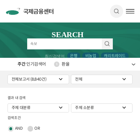
SEARCH
은행
비농업
캐리트레이드
최신검색어
주간
인기검색어
환율
1
결과 내 검색
검색조건
AND
OR