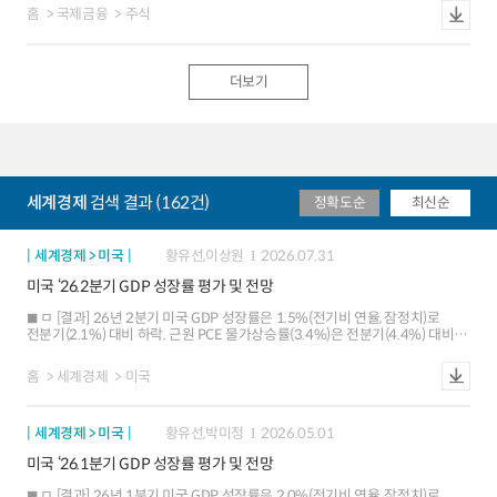
반등 ▲중국불안 경감 ▲주요국 통화정책 완화 등의영향력이 약화되는 가운데
홈
국제금융
주식
MSCI 중국비중 증가 등 일회성 요인도 가세ㅇ 국제유가 추가 반등 제한적 : 2월
이후 외국인 순매수는 산유국의 생산동결 합의 기대로 인한국제유가 반등과
연관. 장기적으로는 국제유가가 상승할 수 있으나 단기적으로는 생산동결합의
난망, 투기세력의 차익실현 등으로 정체 또는 반락 가능성ㅇ 중국발 불안 여지
더보기
상당 : 1분기 성장률의 예상치 부합, 달러ㆍ위안화 환율 안정, 3월 이후경기지표
반등 등으로 중국경제 우려가 경감. 그러나 경기둔화 추세가 여전한
가운데부동산경기 과열, 기업부채 등이 부각되면서 외국인 순매수가 제한될
소지ㅇ 주요국 통화정책 완화 효과 감소 : ECB의 추가 완화 등 확장적
통화정책의 효과가 점차감소되는 가운데 미 연준의 6월 금리인상 가능성이
제기되면서 외국인들이 관망세를 보일 가능성ㅇ 6/1일 MSCI 중국 투자비중
증가 : ADR로 상장된 중국기업이 MSCI 신흥국지수에 포함되면서중국비중이
세계경제
검색 결과 (162건)
정확도순
최신순
작년 12/1일과 금년 6/1일 2단계에 걸쳐 2%p 늘어나고 한국비중은 0.5%p
내외감소. 이에 따라 6/1일 전후로 4,500억원의 순매도 추정ㅇ 국내 경제지표 :
외국인 매매와 연계성이 큰 수출, 제조업지수 등 국내 경제지표가
아직까지뚜렷한 개선 모멘텀을 보이지 않고 있는 상황ㅁ 앞으로 유가 반등 등
세계경제 > 미국
황유선,이상원
2026.07.31
일시적 요인의 효과가 소멸되고 미 금리인상, 중국 경기 부진 등의구조적 요인이
미국 ‘26.2분기 GDP 성장률 평가 및 전망
재차 부각되면서 외국인의 주식순매수가 둔화되거나 순매도를 보일가능성에
유의ㅇ 또한 글로벌 증시가 펀더멘털보다 ‘Policy-driven, Event-driven 시장’
ㅁ [결과] 26년 2분기 미국 GDP 성장률은 1.5%(전기비 연율, 잠정치)로
성향이 큰 상황에서Brexit, 그리스 재정위기 재연 등 불안요인이 상당ㅇ
전분기(2.1%) 대비 하락. 근원 PCE 물가상승률(3.4%)은 전분기(4.4%) 대비
외국인의 국내증시 투자가 대내요인보다 대외 리스크에 민감한 점을 감안하여
둔화 ㅇ 성장: 개인 소비지출 강세(+3.2%)에도 불구하고 정부지출(-0.8%)이
주요국의경제상황, 통화정책 변화, 돌발 악재 가능성 등을 면밀히 점검할 필요
감소하고 순수출ㆍ재고투자의 마이너스 폭이 확대되면서 성장률이 하락 ㅇ
홈
세계경제
미국
물가: PCE 물가상승률(4.6% 5.1%)은 추가 상승하면서 `22.2분기 이후
최고치를 기록했으나, 근원 PCE 물가상승률(4.4% 3.4%)은 전분기 대비 둔화
ㅁ [배경 및 평가] 2분기 성장률은 예상보다 낮게 발표되었으나, 세부 내용
세계경제 > 미국
황유선,박미정
2026.05.01
측면에서 민간 수요 강세, 기업투자 호조 부문 확대(AI 비AI) 등은 긍정적 ㅇ 기저
성장세 가속화: 민간투자(재고 제외)가 견조한 증가세를 보인 가운데 개인
미국 ‘26.1분기 GDP 성장률 평가 및 전망
소비지출이 큰 폭으로 반등하는 등 민간수요 주도의 성장세가 강화 ㅇ 하방
요인은 일시적: 정부지출 감소, 재고 감소세 지속, 순수출 마이너스폭 확대 등이
ㅁ [결과] 26년 1분기 미국 GDP 성장률은 2.0%(전기비 연율, 잠정치)로