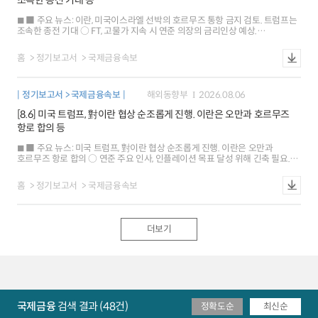
조속한 종전 기대 등
내외 금리차가 축소되면서 하락 유로화와 엔화 가치는 각각 0.3%, 0.4% 상승
○ 금리: 미국 10년물은 연준 금리인상 전망 약화 및 인플레이션 기대 둔화로
■ 주요 뉴스: 이란, 미국이스라엘 선박의 호르무즈 통항 금지 검토. 트럼프는
하락 독일은 유가에 연동해 상승하다가 미국 고용지표 발표 직후 반락(-1bp) ※
조속한 종전 기대 ○ FT, 고물가 지속 시 연준 의장의 금리인상 예상.
뉴욕 원달러 환율 1409.5원(서울15:30분대비 6.6원),1M NDF 1407.4원
샌프란시스코 연은 총재는 동결 지지 ○ 미국 주간 신규실업급여 청구, 낮은
(스왑포인트-0.55원)
수준 지속. 2/4분기 노동생산성은 예상치 상회 ■ 해외시각: 미국 7월
홈
정기보고서
국제금융속보
고용보고서, 인플레이션 중요성으로 금리 영향은 제한적 예상 ○ 美日 외환시장
공조, 유동성 확대 등 의도치 않은 결과 초래할 가능성 ○ 글로벌 금융시장, 미국
경제정책 의구심 등으로 셀 아메리카 재부상 ■ 국제금융시장: 미국 주가 하락
정기보고서 > 국제금융속보
해외동향부
2026.08.06
[-0.2%], 달러화 강세[+0.3%], 금리 상승[+7bp] ○ 주가: 미국 SP500지수는
미국과 이란의 갈등 심화 우려 등으로 하락 유로 Stoxx600지수는 일부 기업의
[8.6] 미국 트럼프, 對이란 협상 순조롭게 진행. 이란은 오만과 호르무즈
실적 개선 등으로 0.2% 상승 ○ 환율: 달러화지수는 안전자산 선호 강화 등으로
항로 합의 등
상승 유로화와 엔화 가치는 각각 0.2%, 0.4% 하락 ○ 금리: 미국 10년물
국채금리는 유가 상승, 양호한 주간 고용지표 결과 등이 배경 독일은 미국
■ 주요 뉴스: 미국 트럼프, 對이란 협상 순조롭게 진행. 이란은 오만과
국채시장의 영향 등으로 3bp 상승 ※ 뉴욕 원달러 환율 1423.5원(서울
호르무즈 항로 합의 ○ 연준 주요 인사, 인플레이션 목표 달성 위해 긴축 필요.
15:30분 대비 0.3원), 1M NDF 1422.4원(스왑포인트 -0.55원)
즉각적인 금리인상도 거론 ○ 미국 7월 ADP 민간고용, 예상치 하회. 7월 ISM
서비스업 PMI는 상승세 지속 ■ 해외시각: 미국 주가의 상승, 견조한 AI 투자 및
홈
정기보고서
국제금융속보
소비 등으로 향후 전망도 낙관적 ○ 미국의 엔화 강세를 위한 시장개입.
달러화의 기축통화 지위 약화 신호 ○ 중국 국채, 장기 경제성장 둔화 우려 등은
외국인 투자를 저해 ■ 국제금융시장: 미국 주가 하락[-0.2%], 달러화 약세
[-0.2%], 금리 강보합[+0bp] ○ 주가: 미국 SP500지수는 그 동안의 상승에
더보기
따른 차익매물 등으로 하락 유로 Stoxx600지수는 호르무즈 합의 기대 등으로
강보합 ○ 환율: 달러화지수는 7월 ADP 민간고용 둔화 등으로 하락 유로화는
0.2% 상승, 엔화 가치는 강보합 ○ 금리: 미국 10년물 국채금리는 연준 일부
인사의 매파적 발언 등에 기인 독일은 미국 국채시장의 영향 등으로 강보합 ※
뉴욕 원달러 환율 1423.7원(서울 15:30분 대비 0.75원), 1M NDF 1421.0원
(스왑포인트 -0.45원)
국제금융
검색 결과 (48건)
정확도순
최신순