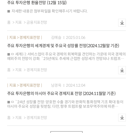
주요 투자은행 환율전망 (12월 15일)
(`25.4분기 1.4% `26.1분기 2.8%) ㅇ 인플레이션: 관세발 물가상승 압력
지속, 노동시장 안정화에 따른 비주거서비스 부문 경직성 등으로 3%대의
자세한 내용은 첨부파일을 확인해주시기 바랍니다.
인플레이션이 당분간 지속될 전망 ㅇ 통화정책: 양호한 민간수요 지속, 근원
인플레이션 상승 전망, 노동시장 안정화 조짐 등을 감안할 때 단기 내 연준의
추가 금리인하 유인은 제한적
홈
지표
금융지표전망
지표 > 경제지표전망
김예슬
2025.01.06
주요 투자은행의 세계경제 및 주요국 성장률 전망(2024.12월말 기준)
ㅁ 세계(-): 서비스업이 주요국 경제의 회복력을 견인하는 가운데 미국 경제의
예외주의 전망이 강화. `25년에도 추세에 근접한 성장세가 전망되나 트럼프
2기의 불확실성이 잔존(Citi) ㅇ 미국(+0.1%p ): 제조업(12월 ISM PMI
48.449.3) 개선에도 불구 서비스업 (12월 SP PMI 56.158.5) 대비 저조한
홈
지표
경제지표전망
양상이 지속. 견조한 소비(3Q 개인소비지출 3.5%3.7%)가 견인하는 경기
확장세가 이어질 전망(JPM) - 노동시장 냉각 속 증가세 유지(최근 3개월 평균
일자리 증가폭 143천명) 가능성, 경직적 근원 인플레이션(SEP `25년 전망
지표 > 경제지표전망
남경옥
2024.12.04
중간값 9월 2.2%12월 2.5%), 신정부의 정책 불확실성 등으로 금년 연준의
금리인하는 감속 전망 ㅇ 유로존(-): 최근 PMI(12월 종합 48.349.5 / 제조업
주요 투자은행의 아시아 주요국 경제지표 전망 (2024.11월말 기준)
45.245.1 / 서비스업 49.551.4) 지수가 미국 대선 이전 수준까지 반등했으나
3분기 대비 성장세 둔화 소지. 무역정책 불확실성 등 하방압력 감안 시 성장
ㅁ `24년 성장률 전망: 양호한 수출 경기와 완화적 통화정책 기조 확대 등이
둔화 모면은 역부족(GS) - 인플레이션 전망 2% 하회, 임금 및 노동시장 둔화
아시아 주요국 성장을 뒷받침. 다만, 향후 트럼프發 보호무역주의에 따른
등을 고려할 경우 ECB의 금리인하는 가속화될 가능성 ㅇ 중국(-): 공급측 지표
파급영향을 경계(3개국▲, 3개국▼, 4개국--) ※ 싱가포르(+0.3%p), 대만
(11월 제조업 PMI NBS 50.1, Caixin 51.5 / 산업생산 5.4% 전년동기비) 호조에
(+0.2%p), 말레이시아(+0.1%p) 상승. 인도(-0.2%p), 홍콩(-0.2%p), 한국
비해 내수 부진(12월 소매판매 3.0% 전년동기비, 컨센서스 4.6%) 지속. 수급
홈
지표
경제지표전망
(-0.1%p) 하락 ㅇ 싱가포르(0.3%p): 3Q 성장률 확정치가 5.4%로 속보치
불균형 악화에 따른 디플레 장기화 우려 속 완만한 회복세 전망(Barclays) ㅇ
(4.1%)를 웃돈 가운데 산업생산도 4개월째 증가세를 보이면서 통상부는 금년
일본(-): 3분기 성장률(1.2% 전기비 연율, 속보치 0.9%)이 상향된 가운데,
성장률 전망치를 3.0%로 1.0%p 상향조정하고 견조한 성장세 지속시 3.5%
노동생산성 향상을 위한 설비투자 계획(10.6% 11.3%)도 증대. 향후 임금-소비