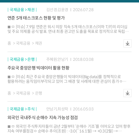
국제금융 > 채권
김선경,김윤경
2026.07.28
연준 5개 태스크포스 현황 및 평가
ㅁ [이슈] 7.9일 연준은 워시 의장 직속 5개 태스크포스(이하 T/F)의 리더십
및 주요 의제를 공식 발표. 연내 최종 권고안 도출을 목표로 정치적으로 독립적
운영 예정 ㅁ [T/F별 현황] 현재 시장의 최대 관심사는
커뮤니케이션ㆍ대차대조표 관련 T/F 이며, 중장기적으로는 인플레이션 T/F의
홈
국제금융
채권
중요성이 커질 것으로 기대 ㅁ [평가] 시장에서는 금번 T/F 출범에 대해 워시
의장의 영향력 확대 시도로 해석. 향후 논의 과정 공개 시 단기적으로 금리
변동성이 확대될 가능성에 유의
국제금융 > 은행
주혜원,안남기
2018.03.08
주요국 중앙은행 빅데이터 활용 현황
ㅁ [이슈] 최근 주요국 중앙은행들이 빅데이터(Big data)를 정책적으로
활용하려는 움직임이부각되고 있어 그 배경 및 사례에 대한 관심이 증가ㅇ
빅데이터를 활용해 각종 정책을 결정하면서 그동안 전통적인 통계나
설문조사가 놓쳤던 흐름을잡아낼 수 있다는 기대가 작용ㅁ [빅데이터 활용
홈
국제금융
은행
현황] 빅데이터의 수집 대상은 점차 확대되는 모습. 활용 영역은 물가
등경제지표 파악, 경기분석 및 예측, 시스템 리스크 평가 등ㅇ 현재
중앙은행들의 빅데이터 도입 관련 움직임은 △관련부서 개편(Reforming
국제금융 > 주식
안남기,최성락
2016.05.03
departments)△신기술 조사 및 적용 △시스템 업그레이드 등 3가지 분야로
요약ㅇ 아직까지 공식 통계자료 및 공공기관 생성 자료 위주로 빅데이터를
외국인 국내주식 순매수 지속 가능성 점검
수집하고 있으나, 사회관계망자료, 모바일ㆍ웹스크래핑 데이터 등의 중요도가
증가 추세ㅇ 경제활동 및 금융거래 등과 관련된 빅데이터를 경제 통계 작성
ㅁ 외국인 주식투자자들이 금년 2월부터 ‘순매수 기조’를 이어오고 있어 향후
외에도 위험신호 포착, 사례 연구 등 보조 목적으로 활용ㅁ [평가] 주요국
지속 여부를점검ㅇ 순매수 추이(조원) : -3.0(`16.1월) → +0.3(2월) →
중앙은행들은 데이터 수집, 예산, 신뢰성 등에서의 제약요인에도 불구앞으로
+3.4(3월) → +1.9(4월) (유가증권시장)ㅁ 외국인 주식순매수를 견인한 ▲유가
통화정책 결정에 있어서 빅데이터의 활용도를 높여나갈 것으로 예상