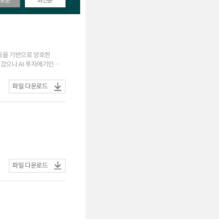
도순
최신순
 등을 기반으로 양호한
10곳 중 연내 인상 전망
파일 다운로드
벌 AI
 의한 생산 차질 등
파일 다운로드