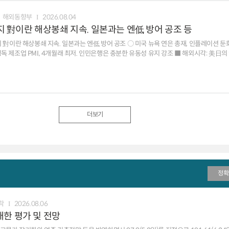
하락 ※ 뉴욕 원달러 환율 1430.3원(서울 15:30분 대비 -2.15원), 1M NDF 1429.
해외동향부
2026.08.04
시까지 對이란 해상봉쇄 지속. 일본과는 엔低 방어 공조 등
지 對이란 해상봉쇄 지속. 일본과는 엔低 방어 공조 ○ 미국 뉴욕 연은 총재, 인플레이션 둔화 
I, 4개월래 최저. 인민은행은 충분한 유동성 유지 강조 ■ 해외시각: 美日의 엔화 강세 공조, 지속
체
 영향 등으로 5bp 하락 ※ 뉴욕 원달러 환율 1431.9원(서울 15:30분 대비+2.15원), 1M NDF 1429.3원(스왑포인트 
더보기
정확
락
2026.08.06
대한 평가 및 전망