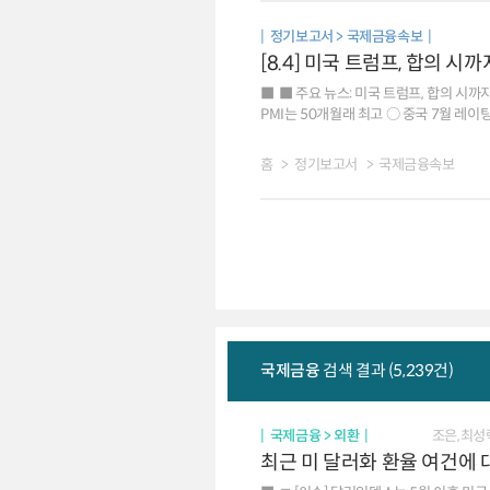
기인 독일은 미국 국채시장 영향 등으로 4bp 
정기보고서 > 국제금융속보
[8.4] 미국 트럼프, 합의 
■ 주요 뉴스: 미국 트럼프, 합의 시까
PMI는 50개월래 최고 ○ 중국 7월 레이팅독 제조업 PM
불확실성일본 금리인상 촉진 위험도 내재 ○ 세계 원유 재고, 일부 우려만큼 심각하게 낮은 수준은 아닌 것으로 판단 ○ 중국의 희토류 무기화, 각국의 대
공급망 확보 등으로 영향력 약화 ■ 국제금융시장: 미국 주가 상승[+1.5%], 달러화 강보합[+0.04%], 금리 하락[-6bp] ○ 주가: 미국 SP500지수는 유가 급락,
홈
정기보고서
국제금융속보
빅테크 강세 등으로 상승 유로 Stoxx600지수는 중동정세 긴장 완화 등으로 0.5% 상승 ○ 환율: 달러화지수는 7월 고용보고서 발표 앞두고 관망 분위기 확산
등이 배경 유로화는 0.2% 하락, 엔화 가치는 0.1% 상승 ○ 금리: 미국 10년물 국채금리는 유가 급락에 따른 인플레이션 우려 완화 등에 기인 독일은 미국
국채시장의
국제금융
검색 결과 (5,239건)
국제금융 > 외환
조은,최성
최근 미 달러화 환율 여건에 