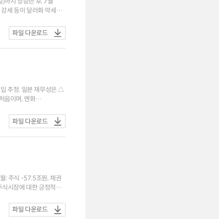
일)까지 상승한 후, 7월
 강세 등이 달러화 약세
] 중동
동인으로 부상 ㅇ
파일 다운로드
확대. 해당 자금의 유입세는
개입 추정. 일본 재무성은 △
 처음이며, 엔화
파일 다운로드
: 주식 -57.5조원, 채권
파일 다운로드