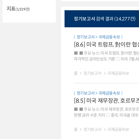
지표
(1,519건)
정기보고서
검색 결과 (14,277건)
정기보고서 > 국제금융속보
[8.6] 미국 트럼프, 對이란
■ 주요 뉴스: 미국 트럼프, 對이란 협
즉각적인 금리인상도 거론 ○ 미국 7월 ADP 민간고용, 예상치 
소비 등으로 향후 전망도 낙관적 ○ 미국의 엔화 강세를 위한 시장개입. 달러화의 기축통화 지위 약화 신호 ○ 중국 국채, 장기 경제성장 둔화 우려 등은 외국인
투자를 저해 ■ 국제금융시장: 미국 주가 하락[-0.2%], 달러화 약세[-0.2%], 금리 강보합[+0bp] ○ 주가: 미국 SP500지수는 그 동안의 상승에 따른 차익매물
홈
정기보고서
국제금융속보
등으로 하락 유로 Stoxx600지수는 호르무즈 합의 기대 등으로 강보합 ○ 환율: 달러화지수는 7월 ADP 민간고용 둔화 등으로 하락 유로화는 0.2% 상승,
엔화 가치는 강보합 ○ 금리: 미국 10년물 국채금리는 연준 일부 
환율 1423.7원(서울 15:30분 대비 0.75
정기보고서 > 국제금융속보
[8.5] 미국 재무장관, 호르
■ 주요 뉴스: 미국 재무장관, 호르무즈
현행 금리 수준 지지 ○ 중국, 미국産 대두 대규모 구입. 유
자금의 미국 이동 확대를 촉진 ○ 글로벌 투자자, 低인플레이션 및 안정적 제도 등으로 유럽 채권 선호 증가 ○ 미국 경제의 과열 가능성, 채권 시장이 가장
두려워하는 위험 ■ 국제금융시장: 미국 주가 상승[+1.8%], 달러화 약보합[-0.01%], 금리 하락[-6bp] ○ 주가: 미국 SP500지수는 AI 기업 실적 호조, 중동
홈
정기보고서
국제금융속보
정세 안정 기대 등으로 상승 유로 Stoxx
엔화 약세 방지 등이 상충하며 약보합 유로화