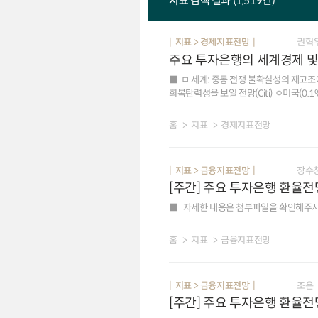
지표
검색 결과 (1,519건)
지표 > 경제지표전망
권혁
주요 투자은행의 세계경제 및 
ㅁ 세계: 중동 전쟁 불확실성의 재고조
회복탄력성을 보일 전망(Citi) ㅇ미국(0.1%p): 기조적 성장은 견조(2분기 민간수요 +3.9%, 3년래 최고, 전기비 연율)한 수준을 이어갔으나 AI 투자에기인한
수입 증가, 정부 지출 감소 등으로 2분기 성장률(1.5%, 예상 2.0%
가속화 우려가 일부 완화되었으나 연준 내 매
홈
지표
경제지표전망
기관,2곳3곳) ㅇ 유로존(0.2%p): 중동전쟁 관련 불확실성 속에서도 가계 소비(5월 소매판매 1.6%, 이전 0.9%, yoy) 성장세 강화, 경기선행지표 개선(7월
종합 PMI 51.9, 이전 50.0),국방비 지출 확대를 반영해 성장률 전망을 상
연율)하고 인플레이션(7월 HICP 2.9%, 이전 2
지표 > 금융지표전망
장수
투자 확대에 따른 반도체 수출 호조로 제조업
[주간] 주요 투자은행 환율전
하방위험이 상존(Nomura) ㅇ 중국: AI를 비롯한 첨단 부문 중심의 제조업 강세(6월 수출 27%, yoy)가 성장을 견인. 지속되는 내수 부진(2분기성장률 4.3%,
3년래 최저, yoy)에 대응해 경기부양책 집
자세한 내용은 첨부파일을 확인해주시
홈
지표
금융지표전망
지표 > 금융지표전망
조은
[주간] 주요 투자은행 환율전