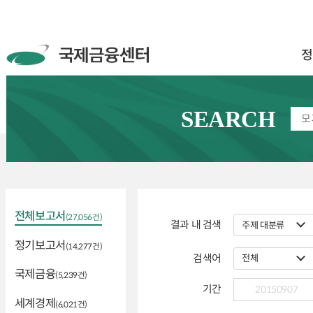
정
SEARCH
전체보고서
(27,056건)
결과 내 검색
정기보고서
(14,277건)
검색어
국제금융
(5,239건)
기간
세계경제
(6,021건)