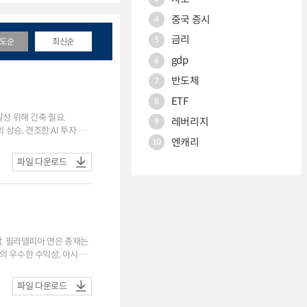
중국 증시
4
금리
5
도순
최신순
gdp
6
반도체
7
ETF
8
달성 위해 긴축 필요.
레버리지
9
엔캐리
10
파일 다운로드
합. 필라델피아 연은 총재는
파일 다운로드
 금리인상 가능성, 당국의
 인플레이션 우려 완화 등에