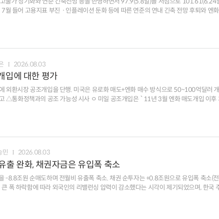
고물가 장기화와 연준 긴축전망 등을 반영하면서 97.9(5.8일)를 저점으로 101.61(6.24
 7월 들어 고용지표 부진ㆍ인플레이션 둔화 등에 따른 연준의 연내 긴축 전망 후퇴와 엔화
 고유가 고착화 우려, 미국 국채금리 상승에 따른 금리차 확대 등이 달러화 하단을 제한 ㅁ [환율 여건
통화정책, 성장 등 경제적 요인이 달러화 향방을 주도. AI 산업 사이클도 달러화의 주요 
서 성장둔화 우려가 제기되었지만,
전반(성장, 물가 등)에 반영되며 달러화 강세를
은
2026.08.03
화에 긍정적. 다만 미 증시 조정 압력 심화 시 자본유출 위험도 잠재 - 외국인은 `24.8월 미국 주식
조개입에 대한 평가
수 규모는 $1.3조까지 급증, 보유액도 `24.8월 $17.2조에서 `26.5월 $24.5조로 
중간선거 등 외환시장 변동성을 높일 수 있는 요인들이 산재.
년 만에 외환시장 공조개입을 단행. 미국은 유로화 매도+엔화 매수 방식으로 50~100억달러 
연말까지 완만한 강세 방향으로 형성 ㅇ 중간선거(11.3일)를 앞두고 민주당 승리에 의한
예고 △통화정책과의 공조 가능성 시사 ㅇ 미일 공조개입은 `11년 3월 엔화 매도개입 이후
서 예산안 합의, 재정지출 등 정책 사안에 따라 달러화 변동성이 높아질 가능성에 유의
 약세를 억제하는 효과적인 수단이 될 가능성
승민
2026.08.03
 유출 완화, 채권자금은 유입폭 축소
을 -8.8조원 순매도하며 전월비 유출폭 축소. 채권 순투자는 +0.8조원으로 유입폭 축소(전월
소, 금리인상 전망 확대 등으로 유입폭 축소