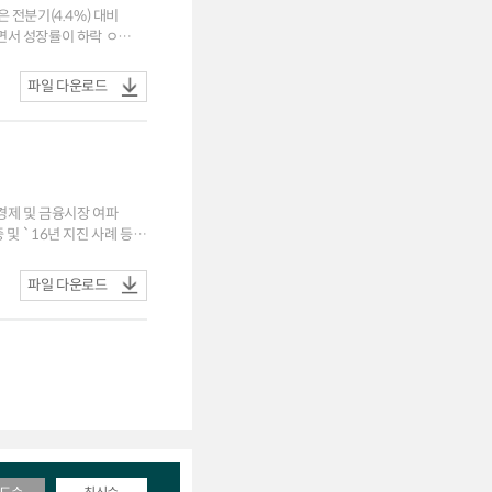
은 전분기(4.4%) 대비
면서 성장률이 하락 ㅇ
파일 다운로드
세가 강화 ㅇ 하방 요인은
 해당 ㅇ 인플레이션 압력
도
이 유지될 가능성 ㅇ
비 상승세 완화에 의한
 경제 및 금융시장 여파
리 동결에도 불구하고, 결국
파일 다운로드