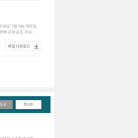
8원(스왑포인트-0.2원)
예상. 7월 ISM 제조업
파일 다운로드
+0.05원)
도순
최신순