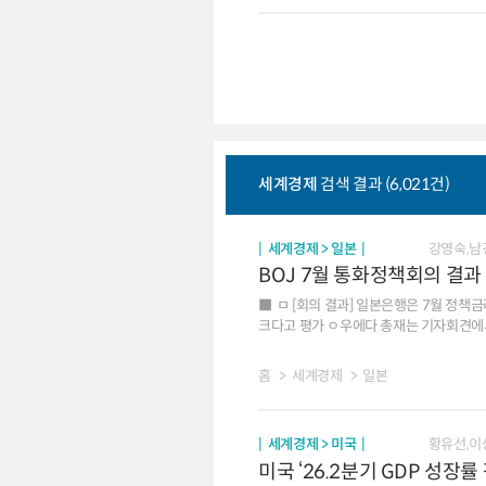
세계경제
검색 결과 (6,021건)
세계경제 > 일본
강영숙,남
BOJ 7월 통화정책회의 결과
ㅁ [회의 결과] 일본은행은 7월 정책금리를 동결하고 AI 수
크다고 평가 ㅇ우에다 총재는 기자회견에서 물가 상승 요인으로 고유가, AI, 엔화 약세를 지목하고 금리 인상 가속 가능성도 언급 ㅁ[시장 반응] 당국의
외환시장 개입, 일본은행의 물가 상승 위험 강조에도 조기 금리 인상 시그널 부족으로 엔화는 
홈
세계경제
일본
세계경제 > 미국
황유선,이
미국 ‘26.2분기 GDP 성장률