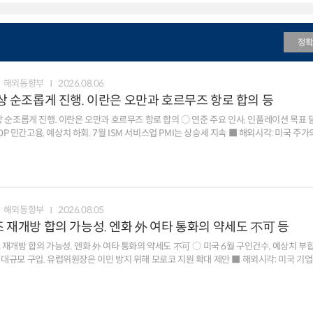
정확
해외동향부
2026.08.06
 협상 순조롭게 진행. 이란은 오만과 호르무즈 항로 합의 등
상 순조롭게 진행. 이란은 오만과 호르무즈 항로 합의 ○ 연준 주요 인사, 인플레이션 목표 
하회. 7월 ISM 서비스업 PMI는 상승세 지속 ■ 해외시각: 미국 주가의 상승, 견조한 AI 투자 및
인사의 매파적 발언 등에 기인 독일은 미국 국채시장의 영향 등으로 강보합 ※ 뉴욕 원달러
원), 1M NDF 1421.0원(스왑포인트 -0.45원)
해외동향부
2026.08.05
무즈 재개방 합의 가능성. 엔화 外 여타 통화의 약세도 不可 등
 재개방 합의 가능성. 엔화 外 여타 통화의 약세도 不可 ○ 미국 6월 구인건수, 예상치 부
럽위원장은 이민 방지 위해 모로코 지원 확대 제안 ■ 해외시각: 미국 기업의 우수한 수익성, 아시아
600지수는 미국 증시 영향 등으로 0.7% 상승. 1개월 만에 최고치 ○ 환율: 달러화지수는
는 0.2% 상승, 엔화 가치는 0.4% 하락 ○ 금리: 미국 10년물 국채금리는 유가 급락,