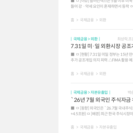
ㅁ [이슈] 달러인덱스는 5월 이후 미국 
들어 강ㆍ약세 요인이 혼재하면서 등락 ㅇ
압력으로 작용 ㅇ 다만 중동지역 긴장 지속에 따른
지정학 리스크에 대한 민감도가 줄어들면서 
홈
국제금융
외환
(통화정책ㆍ금리차 중립) 주요국 중앙은행들의 포워드 가이던스 삭제로 통화정책 및 금리차 전망의 불확실성이 높아졌으나, 대체로 미국과 주요국 간
금리차가 크게 확대되기는 어려운 여건 ㅇ (경제흐름 강세요인) 미국 고용ㆍ심리지표가 일시적으로 부진한 흐름을 보이면
상대적 성장 우위에 대한 전망이 달러화를 지지 ㅇ (AI 이슈 단기 강세요인) AI 관련 투자가 미국 실물경제 
국제금융 > 외환
최성락,조
뒷받침하는 가운데, 증시 호조에 따른 자본유입도 달러
7.31일 미·일 외환시장 공
순매수로 전환했으며 `26.5월까지 누적 순매
AI 익스포저 확보 성격이며, 환헤지 비중이 크지 않은 것으로 평가 ㅁ [평가] 주요국 통화정책과 
ㅁ [현황] 7.31일 미일 정부는 15
주요 IB들의 달러화에 대한 전망은 엇갈린 상황이나, 평균치는 
추가 공조개입 의지 피력 △FIMA 활용 
정치적 교착(gridlock) 우려가 커지면
매수개입으로는 `98년 이후 처음 ㅁ [배경 및 평가] 미국 국채금리 상승세 속에서 일본에의 공조 지원은 미국에도 유리. 시장에서는 달러/엔 환율이 당분간
155엔~160엔 초반 범위내 등락 예상 ㅇ (개입 효과) △미국의 공조개입 △BOJ 조기 금리인상 가능성 △FIMA 등 가용 재원 확대 등에 힘입어 이번 사례는
홈
국제금융
외환
종전의 외환시장 개입 사례들에 비해 엔화
국제금융 > 자본유출입
박
`26년 7월 외국인 주식자금
ㅁ [동향] 외국인은 `26.7월 국내주식
+4.5조원) ㅁ [배경] 최근 한국 주식시장이 큰 폭 하락함에 따라 외국인의 리밸런싱 압력이 감소했다는 시각이 제기되었으며, 한국 주식시장에 대한 긍정적
평가는 유지. 채권자금은 재정거래유인 축
홈
국제금융
자본유출입