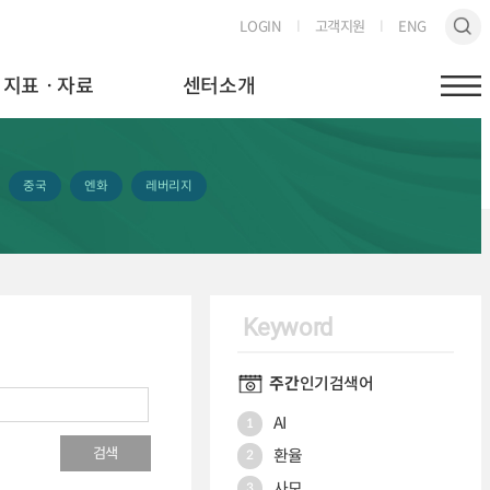
LOGIN
고객지원
ENG
지표ㆍ자료
센터소개
중국
엔화
레버리지
Keyword
주간
인기검색어
AI
1
검색
환율
2
사모
3