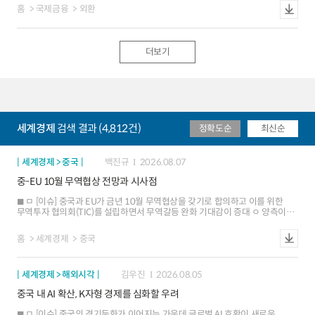
관찰대상국(monitoring list)으로 지정된 국가는 10개국
홈
국제금융
외환
(중국ㆍ일본ㆍ한국ㆍ대만ㆍ싱가포르ㆍ
베트남ㆍ독일ㆍ아일랜드ㆍ스위스ㆍ태국)으로 지난 보고서와 동일 ㅇ 미
재무부는 ▲거시경제 및 외환시장에 관한 양자협의 ▲주요 교역국의 외환시장
개입분석 강화 등을 통해 환율보고서가 미국 우선주의 무역정책(America First
더보기
Trade Policy) 지원을 목적으로 한다는 점을 재차 표명 ㅁ [국가별 평가]
외환시장 매수 개입 규모보다는 정책 투명성에 대한 문제에 초점. 일부 국가의
경우 정부 투자기구들(연기금, 국영은행 등)의 개입 경로ㆍ정황을 검토하는 등
분석 범위를 확대 ㅇ (한국) 반도체 등 기술제품 수출 호조에 따른 대규모
경상수지 흑자에도 불구하고 원화가 약세인 것은 견조한 경제 펀더멘털에
부합하지 않는 움직임이라고 평가 ㅇ (중국) 향후 위안화 절상을 억제하려는
개입 증거가 확인될 경우 환율조작국 지정 가능성을 배제하지 않는다고
세계경제
검색 결과 (4,812건)
정확도순
최신순
경고했으며, 중앙은행 통계(대차대조표 등)에 드러나지 않는 국영은행의 외환
활동에 대한 감시를 강화할 방침 ㅇ (일본) 미-일 금리차 축소에도 엔화가
지속적인 약세를 보인 점을 지적하면서 BOJ 통화정책 정상화를 통한
인플레이션 안정 및 과도한 환율변동성 축소를 촉구 ㅁ [평가] 이번
세계경제 > 중국
백진규
2026.08.07
환율보고서는 지난 1월 보고서와 비교하여 관찰대상국 명단 및 외환시장
중-EU 10월 무역협상 전망과 시사점
개입에 대한 분석 프레임워크를 그대로 유지하는 등 유의미한 변화는 없었으며,
관세 인상의 근거로 활용하겠다는 언급도 삭제 ㅇ 무역법 301조 관세 부과의
ㅁ [이슈] 중국과 EU가 금년 10월 무역협상을 갖기로 합의하고 이를 위한
근거로 강제 노동과 과잉 생산이 사용되면서 환율 정책을 빌미로 통상 압박을
무역투자 협의회(TIC)를 설립하면서 무역갈등 완화 기대감이 증대 ㅇ 양측이
시도할 가능성은 당분간 낮아진 것으로 평가되나, 거래상대국의
무역과 투자의 균형, 수출 규제 완화, 공급망 안정 방안 등을 논의할 계획 ㅁ [협상
외환거시정책에 대한 관여 수단으로서 환율보고서가 계속 활용될 전망
배경] 유럽의 대중 무역적자가 크게 확대되면서 산업경쟁력 약화, 고용 불안
홈
세계경제
중국
등의 문제가 부각. 또한 대외 불확실성 등으로 중국과 유럽의 협력 필요성도
확대 ㅇ (대중 적자 확대) EU의 대중 무역적자는 `25년 3,650억유로로 지난
5년간 2배 늘어났으며, 대중 전기차 상계관세 부과 등에도 불구하고 무역
세계경제 > 해외시각
김우진
2026.08.05
불균형이 더욱 심화 ㅇ (산업경쟁력 약화) 중국산 저가제품 유입이 유럽
제조업의 가격경쟁을 심화시키면서 관련 산업의 투자 위축과 고용 둔화 등이
중국 내 AI 확산, K자형 경제를 심화할 우려
가시화되어 이를 조정할 필요 ㅇ (중-EU 협력 필요성) 한편, 미국의 무역규제가
강화되고 러우전쟁, 중동전쟁 등으로 지정학적 불안이 커지면서 양측의 협력
ㅁ [이슈] 중국의 경기둔화가 이어지는 가운데 글로벌 AI 호황이 새로운