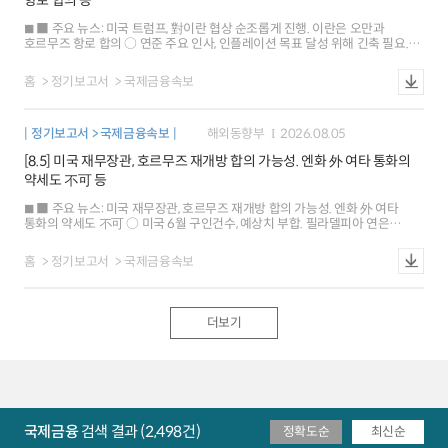
항로 합의 등
내외 금리차가 축소되면서 하락 유로화와 엔화 가치는 각각 0.3%, 0.4% 상승
○ 금리: 미국 10년물은 연준 금리인상 전망 약화 및 인플레이션 기대 둔화로
■ 주요 뉴스: 미국 트럼프, 對이란 협상 순조롭게 진행. 이란은 오만과
하락 독일은 유가에 연동해 상승하다가 미국 고용지표 발표 직후 반락(-1bp) ※
호르무즈 항로 합의 ○ 연준 주요 인사, 인플레이션 목표 달성 위해 긴축 필요.
뉴욕 원달러 환율 1409.5원(서울15:30분대비 6.6원),1M NDF 1407.4원
즉각적인 금리인상도 거론 ○ 미국 7월 ADP 민간고용, 예상치 하회. 7월 ISM
(스왑포인트-0.55원)
서비스업 PMI는 상승세 지속 ■ 해외시각: 미국 주가의 상승, 견조한 AI 투자 및
홈
정기보고서
국제금융속보
소비 등으로 향후 전망도 낙관적 ○ 미국의 엔화 강세를 위한 시장개입.
달러화의 기축통화 지위 약화 신호 ○ 중국 국채, 장기 경제성장 둔화 우려 등은
외국인 투자를 저해 ■ 국제금융시장: 미국 주가 하락[-0.2%], 달러화 약세
정기보고서 > 국제금융속보
해외동향부
2026.08.05
[-0.2%], 금리 강보합[+0bp] ○ 주가: 미국 SP500지수는 그 동안의 상승에
따른 차익매물 등으로 하락 유로 Stoxx600지수는 호르무즈 합의 기대 등으로
[8.5] 미국 재무장관, 호르무즈 재개방 합의 가능성. 엔화 外 여타 통화의
강보합 ○ 환율: 달러화지수는 7월 ADP 민간고용 둔화 등으로 하락 유로화는
약세도 不可 등
0.2% 상승, 엔화 가치는 강보합 ○ 금리: 미국 10년물 국채금리는 연준 일부
인사의 매파적 발언 등에 기인 독일은 미국 국채시장의 영향 등으로 강보합 ※
■ 주요 뉴스: 미국 재무장관, 호르무즈 재개방 합의 가능성. 엔화 外 여타
뉴욕 원달러 환율 1423.7원(서울 15:30분 대비 0.75원), 1M NDF 1421.0원
통화의 약세도 不可 ○ 미국 6월 구인건수, 예상치 부합. 필라델피아 연은
(스왑포인트 -0.45원)
총재는 현행 금리 수준 지지 ○ 중국, 미국産 대두 대규모 구입. 유럽위원장은
이민 방지 위해 모로코 지원 확대 제안 ■ 해외시각: 미국 기업의 우수한 수익성,
홈
정기보고서
국제금융속보
아시아 자금의 미국 이동 확대를 촉진 ○ 글로벌 투자자, 低인플레이션 및
안정적 제도 등으로 유럽 채권 선호 증가 ○ 미국 경제의 과열 가능성, 채권
시장이 가장 두려워하는 위험 ■ 국제금융시장: 미국 주가 상승[+1.8%], 달러화
약보합[-0.01%], 금리 하락[-6bp] ○ 주가: 미국 SP500지수는 AI 기업 실적
더보기
호조, 중동 정세 안정 기대 등으로 상승 유로 Stoxx600지수는 미국 증시 영향
등으로 0.7% 상승. 1개월 만에 최고치 ○ 환율: 달러화지수는 금리인상 가능성,
당국의 엔화 약세 방지 등이 상충하며 약보합 유로화는 0.2% 상승, 엔화 가치는
0.4% 하락 ○ 금리: 미국 10년물 국채금리는 유가 급락, 인플레이션 우려 완화
등에 기인 독일은 미국 국채시장 영향 등으로 4bp 하락 ※ 뉴욕 원달러 환율
1430.3원(서울 15:30분 대비 -2.15원), 1M NDF 1429.8원
(스왑포인트-0.2원)
국제금융
검색 결과 (2,498건)
정확도순
최신순