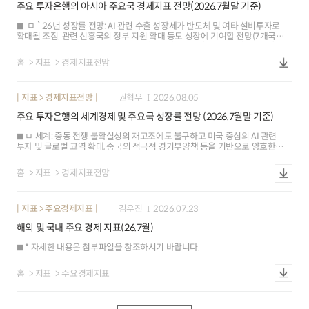
주요 투자은행의 아시아 주요국 경제지표 전망(2026.7월말 기준)
ㅁ `26년 성장률 전망: AI 관련 수출 성장세가 반도체 및 여타 설비투자로
확대될 조짐. 관련 신흥국의 정부 지원 확대 등도 성장에 기여할 전망(7개국▲,
1개국▼, 2개국--) ※ 베트남(+0.9%p), 대만(+0.6%p), 싱가포르(+0.6%p),
한국(+0.2%p), 인도(+0.2%p), 태국(+0.2%p) 등 상승. 홍콩(-0.1%p) 하락 ㅇ
홈
지표
경제지표전망
베트남(0.9%p): 2분기 성장률이 관광객 증가에 따른 소비 회복에 힘입어 8.1%
로 예상치(7.0%) 상회. 상반기 외국인직접투자가 61% 늘어난 가운데 반도체
수요 확대에 따른 고용 증가도 기대 ㅇ 홍콩(0.1%p): 중동전쟁 이후 투자(1Q
지표 > 경제지표전망
권혁우
2026.08.05
18.3%2Q 4.6%)와 소비(4.9%2.9%) 등이 둔화. 정부가 외자 유치를 위해
세제혜택을 확대하였으나, 부동산시장 부진 장기화 등으로 투자 회복이 지연될
주요 투자은행의 세계경제 및 주요국 성장률 전망 (2026.7월말 기준)
소지
ㅁ 세계: 중동 전쟁 불확실성의 재고조에도 불구하고 미국 중심의 AI 관련
투자 및 글로벌 교역 확대, 중국의 적극적 경기부양책 등을 기반으로 양호한
회복탄력성을 보일 전망(Citi) ㅇ미국(0.1%p): 기조적 성장은 견조(2분기
민간수요 +3.9%, 3년래 최고, 전기비 연율)한 수준을 이어갔으나 AI
홈
지표
경제지표전망
투자에기인한 수입 증가, 정부 지출 감소 등으로 2분기 성장률(1.5%, 예상
2.0%)이 예상치를 하회(Capital Economics) 인플레이션(6월 근원 PCE 3.3%,
이전 3.4%, yoy) 가속화 우려가 일부 완화되었으나 연준 내 매파적 기조가강화
지표 > 주요경제지표
김우진
2026.07.23
(7월 FOMC, 3인 인상 지지)됨에 따라 금리 인상 전망은 확대(주요 IB 10곳 중
연내 인상 전망 기관,2곳3곳) ㅇ 유로존(0.2%p): 중동전쟁 관련 불확실성
해외 및 국내 주요 경제 지표(26.7월)
속에서도 가계 소비(5월 소매판매 1.6%, 이전 0.9%, yoy) 성장세 강화,
경기선행지표 개선(7월 종합 PMI 51.9, 이전 50.0),국방비 지출 확대를 반영해
* 자세한 내용은 첨부파일을 참조하시기 바랍니다.
성장률 전망을 상향(J.P.Morgan) 경제활동이 예상보다 양호(2분기
성장률1.8%, 예상 0.8%, 전기비 연율)하고 인플레이션(7월 HICP 2.9%, 이전
2.8%, yoy)상승에 대한 경계심이 지속됨에 따라 ECB의 9월 추가 금리 인상이
홈
지표
주요경제지표
유력(BofA) ㅇ 일본: 글로벌 AI 투자 확대에 따른 반도체 수출 호조로 제조업
경기가 개선(6월 제조업 생산 2.3%, 이전 0.7%,yoy)되었으나 원유 가격 상승,
지진에 의한 생산 차질 등 하방위험이 상존(Nomura) ㅇ 중국: AI를 비롯한 첨단