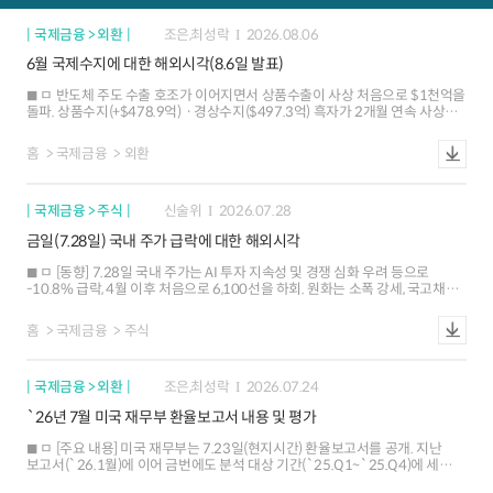
국제금융 > 외환
조은,최성락
2026.08.06
6월 국제수지에 대한 해외시각(8.6일 발표)
ㅁ 반도체 주도 수출 호조가 이어지면서 상품수출이 사상 처음으로 $1천억을
돌파. 상품수지(+$478.9억)ㆍ경상수지($497.3억) 흑자가 2개월 연속 사상
최대치 경신 ㅁ 해외 IB들은 반도체 수출 호조에 기반한 대규모 경상수지 흑자가
지속될 것으로 전망하는 가운데, 외국인 주식자금 순유입 재개 가능성도
홈
국제금융
외환
존재하는 것으로 평가 ㅁ 경상수지 흑자의 호조 지속과 외국인 주식자금 재유입
가능성에도 불구하고, 내국인 해외 투자 확대 양상이 재개될 조짐도 나타나고
있어 외환수급 여건 개선세가 제한될 가능성
국제금융 > 주식
신술위
2026.07.28
금일(7.28일) 국내 주가 급락에 대한 해외시각
ㅁ [동향] 7.28일 국내 주가는 AI 투자 지속성 및 경쟁 심화 우려 등으로
-10.8% 급락, 4월 이후 처음으로 6,100선을 하회. 원화는 소폭 강세, 국고채
금리는 하락 ㅁ [해외시각] AI 수익성 우려가 지속적으로 제기되는 가운데
중국발 AI 경쟁 심화 우려도 맞물리며 투자심리가 급랭. AI 관련주에 대한
홈
국제금융
주식
장기적인 전망은 긍정적이나 뚜렷한 반등 재료가 확인되기 전까지 고변동성
장세가 지속될 가능성
국제금융 > 외환
조은,최성락
2026.07.24
`26년 7월 미국 재무부 환율보고서 내용 및 평가
ㅁ [주요 내용] 미국 재무부는 7.23일(현지시간) 환율보고서를 공개. 지난
보고서(`26.1월)에 이어 금번에도 분석 대상 기간(`25.Q1~`25.Q4)에 세
가지 요건을 모두 충족한 심층 분석 대상 국가는 없는 것으로 결론 ㅇ 금번