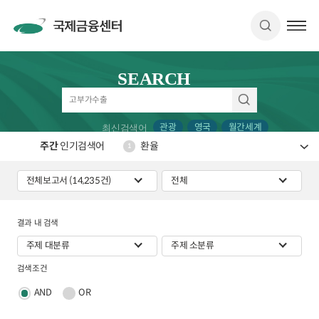
SEARCH
관광
영국
월간세계
최신검색어
주간
인기검색어
환율
1
결과 내 검색
검색조건
AND
OR