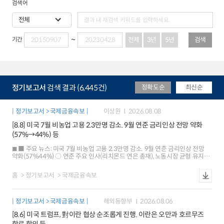
검색어
전체
3년
5년
검색
기간
정기보고서
검색 결과 (6,445건)
정확도순
최신순
정기보고서 > 국제금융속보
이상원
2026.08.08
[8.8] 미국 7월 비농업 고용 2.3만명 감소. 9월 연준 금리인상 전망 약화
(57%→44%) 등
■ 주요 뉴스: 미국 7월 비농업 고용 2.3만명 감소. 9월 연준 금리인상 전망
약화(57%44%) ○ 연준 주요 인사(리치몬드 연은 총재), 노동시장 균형 유지
평가 ○ 미국 단기 인플레이션 기대 하락(1년 후 3.7% 3.6%), 중장기는 3%
초반 유지 ○ 유로존 6월 산업생산(+0.2%), 예상치(+0.1%) 상회했으나 저성장
홈
정기보고서
국제금융속보
우려 지속 ○ 중국ㆍ대만 7월 수출, 반도체 수출 호조 등으로 20~30%대
증가율 유지 ○ 일본 6월 가계 소비지출, 예상(+0.8%)과 달리 큰 폭 감소
(-3.3%) ■ 국제금융시장: 미국 주가 상승[+0.6%], 달러화 약세[-0.4%], 금리
정기보고서 > 국제금융속보
해외동향부
2026.08.06
하락[-3bp] ○ 주가: 미국 SP500은 금리인상 전망 후퇴에 따른 위험선호 개선
속 사상 최고치 경신 유로 Stoxx600 지수도 유로존 기업실적 호조가
[8.6] 미국 트럼프, 對이란 협상 순조롭게 진행. 이란은 오만과 호르무즈
이어지면서 사상 최고(+0.3%) ○ 환율: 달러화지수는 고용지표 부진 등으로