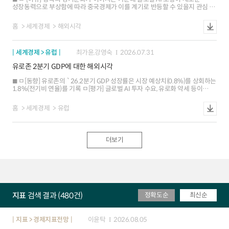
의지도 확대 ㅁ [협상 전망] 유럽의 대중적자 축소를 위한 일부 품목 관세조정은
성장동력으로 부상함에 따라 중국경제가 이를 계기로 반등할 수 있을지 관심 ㅁ
가능성이 있으나, 공급망 안정과 과잉보조금 등은 중국의 반발에 따라 사안별로
[해외시각] 중국의 AI 성장견인 효과가 기대보다 제한적일 것으로 예상되고,
협상이 제한적일 소지 ㅇ (대중 관세조정 전망) EU가 중국산 플러그인
중국 내 AI 확산은 일부 분야로 자원 집중을 촉진하여 지역 및 산업 간 양극화를
하이브리드차와 화학제품 등의 관세를 인상하고 기존의 철강 우회수출 통제와
홈
세계경제
해외시각
가속화할 소지 ㅁ [시사점] 중국 내 AI 확산으로 기업의 생산성 제고 및 가계소득
전자상거래 규제 등도 강화할 전망 ㅇ (공급망공정무역 협상 난항 예상) 반면, △
증가 효과가 기대되지만, AI 성장 과실이 특정 산업과 계층, 지역 등에
희토류 공급 안정 △과잉 보조금 문제 △지식재산권 보호 등은 타협이 어려워
편중되면서 경제 전반에 총수요 회복을 이끌어내는 데는 역부족일 가능성
금번 협상에서도 갈등 관리 수준에 그칠 가능성 - EU 내에서도 프랑스와
세계경제 > 유럽
최가윤,강영숙
2026.07.31
이탈리아 등이 대중 강경 대응을 주장하나, 독일과 스페인 등은 신중한
입장이어서 사안별로 의견이 엇갈릴 소지 ㅁ [영향 및 시사점] 중국-EU간
유로존 2분기 GDP에 대한 해외시각
무역격차가 다소 축소되겠으나, 유럽이 근본적인 대중 의존도를 해소하기는
어려워 앞으로도 양측이 견제와 협상을 반복할 가능성 ㅇ 중국의 산업고도화
ㅁ[동향] 유로존의 `26.2분기 GDP 성장률은 시장 예상치(0.8%)를 상회하는
등으로 유럽과의 제조수출 경쟁이 더욱 치열해지는 한편, 유럽의 대중 의존도도
1.8%(전기비 연율)를 기록 ㅁ[평가] 글로벌 AI 투자 수요, 유로화 약세 등이
지속되고 있어 금번 협상 이후에도 견제가 지속될 소지
수출을 지지하고 견조한 노동시장을 기반으로 소비도 양호한 모습을 보이며
중동발 영향을 제한 ㅁ[전망] 유로존은 하반기에도 양호한 펀더멘털을 바탕으로
홈
세계경제
유럽
성장세를 이어갈 것으로 예상되지만 에너지 가격 상승, 무역 갈등 등 경기 하방
요인이 상존. 금년 전체 성장률 전망 컨센서스(0.6%)는 중동전쟁 이전(2월 말
기준 1.3%)을 하회
더보기
지표
검색 결과 (480건)
정확도순
최신순
지표 > 경제지표전망
이윤탁
2026.08.05