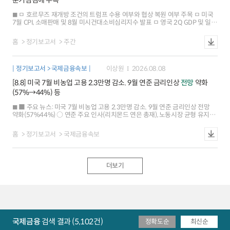
분기점검에 주목
유로화는 0.3% 상승, 엔화 가치는 0.2% 하락 ○ 금리: 미국 10년물 국채금리는
인플레이션 우려 완화, 금리인상 전망 후퇴 등이 배경 독일은 미국 국채시장의
ㅁ 호르무즈 재개방 조건의 트럼프 수용 여부와 협상 복원 여부 주목 ㅁ 미국
영향 등으로 7bp 하락 ※ 원/달러 환율(주간) 2.35% 하락(1409.5원), 한국
7월 CPI, 소매판매 및 8월 미시건대소비심리지수 발표 ㅁ 영국 2Q GDP 및 일본
CDS 약보합
7월 PPI 추가상승 여부에 관심 ㅁ 연준내 매파 기류 확대 가능성. 호주노르웨이
금리인상 여부 관심 ㅁ MSCI 분기 점검 결과 발표. 인도네시아 대통령
홈
정기보고서
주간
국정연설도 주목
정기보고서 > 국제금융속보
이상원
2026.08.08
[8.8] 미국 7월 비농업 고용 2.3만명 감소. 9월 연준 금리인상
전망
약화
(57%→44%) 등
■ 주요 뉴스: 미국 7월 비농업 고용 2.3만명 감소. 9월 연준 금리인상 전망
약화(57%44%) ○ 연준 주요 인사(리치몬드 연은 총재), 노동시장 균형 유지
평가 ○ 미국 단기 인플레이션 기대 하락(1년 후 3.7% 3.6%), 중장기는 3%
초반 유지 ○ 유로존 6월 산업생산(+0.2%), 예상치(+0.1%) 상회했으나 저성장
홈
정기보고서
국제금융속보
우려 지속 ○ 중국ㆍ대만 7월 수출, 반도체 수출 호조 등으로 20~30%대
증가율 유지 ○ 일본 6월 가계 소비지출, 예상(+0.8%)과 달리 큰 폭 감소
(-3.3%) ■ 국제금융시장: 미국 주가 상승[+0.6%], 달러화 약세[-0.4%], 금리
하락[-3bp] ○ 주가: 미국 SP500은 금리인상 전망 후퇴에 따른 위험선호 개선
더보기
속 사상 최고치 경신 유로 Stoxx600 지수도 유로존 기업실적 호조가
이어지면서 사상 최고(+0.3%) ○ 환율: 달러화지수는 고용지표 부진 등으로
내외 금리차가 축소되면서 하락 유로화와 엔화 가치는 각각 0.3%, 0.4% 상승
○ 금리: 미국 10년물은 연준 금리인상 전망 약화 및 인플레이션 기대 둔화로
하락 독일은 유가에 연동해 상승하다가 미국 고용지표 발표 직후 반락(-1bp) ※
뉴욕 원달러 환율 1409.5원(서울15:30분대비 6.6원),1M NDF 1407.4원
(스왑포인트-0.55원)
국제금융
검색 결과 (5,102건)
정확도순
최신순