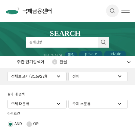
SEARCH
private
private
독일
최신검색어
credit
debt
주간
인기검색어
환율
1
결과 내 검색
검색조건
AND
OR