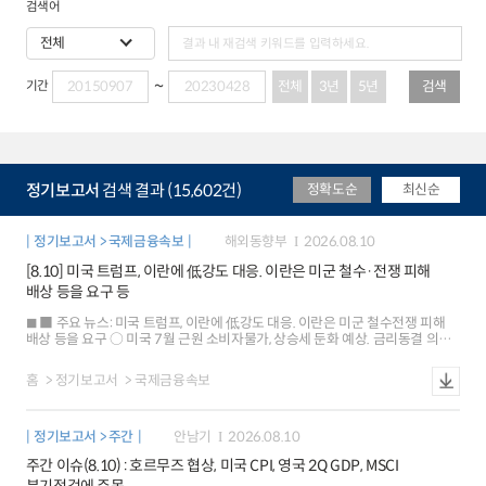
검색어
전체
3년
5년
검색
기간
정기보고서
검색 결과 (15,602건)
정확도순
최신순
정기보고서 > 국제금융속보
해외동향부
2026.08.10
[8.10] 미국 트럼프, 이란에 低강도 대응. 이란은 미군 철수·전쟁 피해
배상 등을 요구 등
■ 주요 뉴스: 미국 트럼프, 이란에 低강도 대응. 이란은 미군 철수전쟁 피해
배상 등을 요구 ○ 미국 7월 근원 소비자물가, 상승세 둔화 예상. 금리동결 의견
뒷받침할 가능성 ○ 중국 7월 소비자물가 및 생산자물가, 상승세 둔화. 당국은
세수 확대 강화 ■ 해외시각: 최근 미국 베센트 재무장관의 행보, 국채수익률
홈
정기보고서
국제금융속보
상승 제어 의지를 시사 ○ 미국 금융권, 통화정책 불확실성 불구 위험자산으로
자금유입 지속 ○ 미국의 임금 상승세 둔화, 실질 구매력 감소에 따른 성장 저해
초래할 우려 ■ 국제금융시장(주간): 미국 주가 상승[+3.6%], 달러화 약세
정기보고서 > 주간
안남기
2026.08.10
[-0.4%], 금리 하락[-9bp] ○ 주가: 미국 SP500지수는 유가 하락, 반도체
관련주 강세 등으로 상승 유로 Stoxx600지수는 기업 실적 호조 등으로 1.7%
주간 이슈(8.10) : 호르무즈 협상, 미국 CPI, 영국 2Q GDP, MSCI
상승 ○ 환율: 달러화지수는 안전자산 선호 약화, 7월 고용 부진 등으로 하락