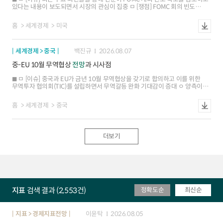
있다는 내용이 보도되면서 시장의 관심이 집중 ㅁ [쟁점] FOMC 회의 빈도
조정은 연방준비법 테두리 내에서 가능한 사안이며, 실제로 과거 연준이 회의
개최 빈도를 변경한 선례가 존재 ㅁ [평가] 연준이 FOMC 회의 빈도 또는 일정을
홈
세계경제
미국
조정할 유인은 존재. 단, 시장에서는 통화정책 투명성 저하 등에 따른 혼란을
우려
세계경제 > 중국
백진규
2026.08.07
중-EU 10월 무역협상
전망
과 시사점
ㅁ [이슈] 중국과 EU가 금년 10월 무역협상을 갖기로 합의하고 이를 위한
무역투자 협의회(TIC)를 설립하면서 무역갈등 완화 기대감이 증대 ㅇ 양측이
무역과 투자의 균형, 수출 규제 완화, 공급망 안정 방안 등을 논의할 계획 ㅁ [협상
배경] 유럽의 대중 무역적자가 크게 확대되면서 산업경쟁력 약화, 고용 불안
홈
세계경제
중국
등의 문제가 부각. 또한 대외 불확실성 등으로 중국과 유럽의 협력 필요성도
확대 ㅇ (대중 적자 확대) EU의 대중 무역적자는 `25년 3,650억유로로 지난
5년간 2배 늘어났으며, 대중 전기차 상계관세 부과 등에도 불구하고 무역
불균형이 더욱 심화 ㅇ (산업경쟁력 약화) 중국산 저가제품 유입이 유럽
더보기
제조업의 가격경쟁을 심화시키면서 관련 산업의 투자 위축과 고용 둔화 등이
가시화되어 이를 조정할 필요 ㅇ (중-EU 협력 필요성) 한편, 미국의 무역규제가
강화되고 러우전쟁, 중동전쟁 등으로 지정학적 불안이 커지면서 양측의 협력
의지도 확대 ㅁ [협상 전망] 유럽의 대중적자 축소를 위한 일부 품목 관세조정은
가능성이 있으나, 공급망 안정과 과잉보조금 등은 중국의 반발에 따라 사안별로
협상이 제한적일 소지 ㅇ (대중 관세조정 전망) EU가 중국산 플러그인
하이브리드차와 화학제품 등의 관세를 인상하고 기존의 철강 우회수출 통제와
지표
검색 결과 (2,553건)
정확도순
최신순
전자상거래 규제 등도 강화할 전망 ㅇ (공급망공정무역 협상 난항 예상) 반면, △
희토류 공급 안정 △과잉 보조금 문제 △지식재산권 보호 등은 타협이 어려워
금번 협상에서도 갈등 관리 수준에 그칠 가능성 - EU 내에서도 프랑스와
이탈리아 등이 대중 강경 대응을 주장하나, 독일과 스페인 등은 신중한
지표 > 경제지표전망
이윤탁
2026.08.05
입장이어서 사안별로 의견이 엇갈릴 소지 ㅁ [영향 및 시사점] 중국-EU간