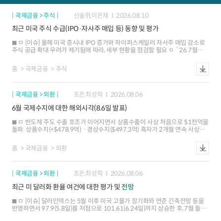
국제금융 > 주식
신술위,이은재
2026.08.10
최근 미국 주식 수급(IPO·자사주 매입 등) 동향 및 평가
ㅁ [이슈] 올해 미국 증시내 IPO 증가와 하이퍼스케일러 자사주 매입 감소로
주식 공급 확대 우려가 제기됨에 따라, 세부 현황을 점검할 필요 ㅇ `26.7월
기준 미국 IPO 규모는 1,592억달러로 전년동기(215억달러) 대비 641% 증가.
연간으로는 역대 최대를 예상하는 시각이 다수(직전 최대 `21년 1,727억달러)
홈
국제금융
주식
ㅇ 한편, 하이퍼스케일러들의 자사주 매입은 `25.1분기부터 감소세로 `25년
상반기 325억달러에서 `26년 상반기 92억달러로 72% 감소 ㅁ [현황] IPO
시장 호황이 시장 전반의 공급과잉이 아닌 일부 대형 AI 기업들에 의해 진행되고
국제금융 > 외환
조은,최성락
2026.08.06
있다는 점과 하이퍼스케일러 외 여타 기업들은 자사주 매입을 확대하고 있다는
점 등을 감안할 때 수급 부담은 시장 우려보다 제한적일 가능성 ㅇ (IPO) 올해
6월 국제수지에 대한 해외시각(8.6일 발표)
IPO 규모 급증은 시장 전반의 활황에 기인하기보다는 SpaceX, Cerebras 등
일부 AI 관련 초대형딜ㅇ (mega deal)에 의해 주도되고 있어, 증시 전반에
ㅁ 반도체 주도 수출 호조가 이어지면서 상품수출이 사상 처음으로 $1천억을
미치는 수급 영향은 낮을 가능성 ㅇ (자사주 매입) 하이퍼스케일러들의 자사주
돌파. 상품수지(+$478.9억)ㆍ경상수지($497.3억) 흑자가 2개월 연속 사상
매입 축소에도 불구하고, 금융반도체 등 非하이퍼스케일러 기업들의 자사주
최대치 경신 ㅁ 해외 IB들은 반도체 수출 호조에 기반한 대규모 경상수지 흑자가
매입 확대에 힘입어 금년 전체 규모는 전년 수준을 상회할 것이라는 시각이 우세
지속될 것으로 전망하는 가운데, 외국인 주식자금 순유입 재개 가능성도
ㅇ (순공급*) `26.7월 누적 기준 미국 주식 순공급 규모는 약 -3,773억달러로,
홈
국제금융
외환
존재하는 것으로 평가 ㅁ 경상수지 흑자의 호조 지속과 외국인 주식자금 재유입
여전히 자사주매입(수요)이 신규 발행(공급)을 상회(`25.7월 누적
가능성에도 불구하고, 내국인 해외 투자 확대 양상이 재개될 조짐도 나타나고
-4614억달러). IB 시각 등을 고려하면 연간 기준으로 여전히 순공급 감소
있어 외환수급 여건 개선세가 제한될 가능성
기조를 유지할 전망(감소폭은 축소) * 순공급 = 신규 주식발행(IPO+유상증자) -
국제금융 > 외환
조은,최성락
2026.08.06
자사주 매입. 순공급 (-)는 주식 감소, (+)는 증가를 의미 ㅁ [평가] 미국 AI 주식에
대한 높은 투자 수요와 반도체 기업들의 자사주 매입 증가 등을 감안할 때
최근 미 달러화 환율 여건에 대한 평가 및
전망
단기적인 수급 부담은 제한적. 다만, 향후 AI 투자 심리가 둔화될 경우 누적된
공급 부담이 증시 변동성을 확대할 위험에 유의할 필요 ㅇ 미국 주가의 사상
ㅁ [이슈] 달러인덱스는 5월 이후 미국 고물가 장기화와 연준 긴축전망 등을
최고치 경신과 반도체 등 非하이퍼스케일러들의 자사주 매입 확대 추세 등을
반영하면서 97.9(5.8일)를 저점으로 101.61(6.24일)까지 상승한 후, 7월 들어
감안할 때 미국 전체 주식 시장의 수급 여건은 양호한 상황이나 시장내 공급물량
강ㆍ약세 요인이 혼재하면서 등락 ㅇ 7월 들어 고용지표 부진ㆍ인플레이션
피로도(fatigue) 누적과 하이퍼스케일러들의 잉여현금흐름(FCF) 악화 전망이