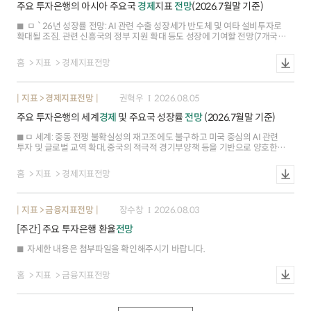
주요 투자은행의 아시아 주요국
경제
지표
전망
(2026.7월말 기준)
무역격차가 다소 축소되겠으나, 유럽이 근본적인 대중 의존도를 해소하기는
어려워 앞으로도 양측이 견제와 협상을 반복할 가능성 ㅇ 중국의 산업고도화
ㅁ `26년 성장률 전망: AI 관련 수출 성장세가 반도체 및 여타 설비투자로
등으로 유럽과의 제조수출 경쟁이 더욱 치열해지는 한편, 유럽의 대중 의존도도
확대될 조짐. 관련 신흥국의 정부 지원 확대 등도 성장에 기여할 전망(7개국▲,
지속되고 있어 금번 협상 이후에도 견제가 지속될 소지
1개국▼, 2개국--) ※ 베트남(+0.9%p), 대만(+0.6%p), 싱가포르(+0.6%p),
한국(+0.2%p), 인도(+0.2%p), 태국(+0.2%p) 등 상승. 홍콩(-0.1%p) 하락 ㅇ
홈
지표
경제지표전망
베트남(0.9%p): 2분기 성장률이 관광객 증가에 따른 소비 회복에 힘입어 8.1%
로 예상치(7.0%) 상회. 상반기 외국인직접투자가 61% 늘어난 가운데 반도체
수요 확대에 따른 고용 증가도 기대 ㅇ 홍콩(0.1%p): 중동전쟁 이후 투자(1Q
지표 > 경제지표전망
권혁우
2026.08.05
18.3%2Q 4.6%)와 소비(4.9%2.9%) 등이 둔화. 정부가 외자 유치를 위해
세제혜택을 확대하였으나, 부동산시장 부진 장기화 등으로 투자 회복이 지연될
주요 투자은행의 세계
경제
및 주요국 성장률
전망
(2026.7월말 기준)
소지
ㅁ 세계: 중동 전쟁 불확실성의 재고조에도 불구하고 미국 중심의 AI 관련
투자 및 글로벌 교역 확대, 중국의 적극적 경기부양책 등을 기반으로 양호한
회복탄력성을 보일 전망(Citi) ㅇ미국(0.1%p): 기조적 성장은 견조(2분기
민간수요 +3.9%, 3년래 최고, 전기비 연율)한 수준을 이어갔으나 AI
홈
지표
경제지표전망
투자에기인한 수입 증가, 정부 지출 감소 등으로 2분기 성장률(1.5%, 예상
2.0%)이 예상치를 하회(Capital Economics) 인플레이션(6월 근원 PCE 3.3%,
이전 3.4%, yoy) 가속화 우려가 일부 완화되었으나 연준 내 매파적 기조가강화
지표 > 금융지표전망
장수창
2026.08.03
(7월 FOMC, 3인 인상 지지)됨에 따라 금리 인상 전망은 확대(주요 IB 10곳 중
연내 인상 전망 기관,2곳3곳) ㅇ 유로존(0.2%p): 중동전쟁 관련 불확실성
[주간] 주요 투자은행 환율
전망
속에서도 가계 소비(5월 소매판매 1.6%, 이전 0.9%, yoy) 성장세 강화,
경기선행지표 개선(7월 종합 PMI 51.9, 이전 50.0),국방비 지출 확대를 반영해
자세한 내용은 첨부파일을 확인해주시기 바랍니다.
성장률 전망을 상향(J.P.Morgan) 경제활동이 예상보다 양호(2분기
성장률1.8%, 예상 0.8%, 전기비 연율)하고 인플레이션(7월 HICP 2.9%, 이전
2.8%, yoy)상승에 대한 경계심이 지속됨에 따라 ECB의 9월 추가 금리 인상이
홈
지표
금융지표전망
유력(BofA) ㅇ 일본: 글로벌 AI 투자 확대에 따른 반도체 수출 호조로 제조업
경기가 개선(6월 제조업 생산 2.3%, 이전 0.7%,yoy)되었으나 원유 가격 상승,
지진에 의한 생산 차질 등 하방위험이 상존(Nomura) ㅇ 중국: AI를 비롯한 첨단