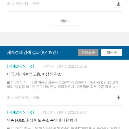
둔화 등에 따른 연준의 연내 긴축 전망 후퇴와 엔화 강세 등이 달러화 약세
홈
국제금융
외환
주가 고점에서 맞물릴 경우 투자 심리가 빠르게 냉각될 위험도 존재
압력으로 작용 ㅇ 다만 중동지역 긴장 지속에 따른 고유가 고착화 우려, 미국
국채금리 상승에 따른 금리차 확대 등이 달러화 하단을 제한 ㅁ [환율 여건] 중동
지정학 리스크에 대한 민감도가 줄어들면서 통화정책, 성장 등 경제적 요인이
달러화 향방을 주도. AI 산업 사이클도 달러화의 주요 동인으로 부상 ㅇ
더보기
(통화정책ㆍ금리차 중립) 주요국 중앙은행들의 포워드 가이던스 삭제로
통화정책 및 금리차 전망의 불확실성이 높아졌으나, 대체로 미국과 주요국 간
금리차가 크게 확대되기는 어려운 여건 ㅇ (경제흐름 강세요인) 미국
고용ㆍ심리지표가 일시적으로 부진한 흐름을 보이면서 성장둔화 우려가
제기되었지만, 상대적 성장 우위에 대한 전망이 달러화를 지지 ㅇ (AI 이슈 단기
강세요인) AI 관련 투자가 미국 실물경제 전반(성장, 물가 등)에 반영되며 달러화
강세를 뒷받침하는 가운데, 증시 호조에 따른 자본유입도 달러화에 긍정적. 다만
세계경제
검색 결과 (8,435건)
정확도순
최신순
미 증시 조정 압력 심화 시 자본유출 위험도 잠재 - 외국인은 `24.8월 미국 주식
순매수로 전환했으며 `26.5월까지 누적 순매수 규모는 $1.3조까지 급증,
보유액도 `24.8월 $17.2조에서 `26.5월 $24.5조로 확대. 해당 자금의
유입세는 AI 익스포저 확보 성격이며, 환헤지 비중이 크지 않은 것으로 평가 ㅁ
세계경제 > 미국
권혁우,이상원
2026.08.08
[평가] 주요국 통화정책과 중간선거 등 외환시장 변동성을 높일 수 있는
미국 7월 비농업 고용, 예상 외 감소
요인들이 산재. 주요 IB들의 달러화에 대한 전망은 엇갈린 상황이나, 평균치는
연말까지 완만한 강세 방향으로 형성 ㅇ 중간선거(11.3일)를 앞두고 민주당
ㅁ [이슈] 미국 7월 비농업고용은 2.3만명 감소하면서 예상(+8.0만)을 크게
승리에 의한 정치적 교착(gridlock) 우려가 커지면서 예산안 합의, 재정지출 등
하회. 실업률 (4.1%)은 2개월 연속 하락하면서 13개월래 최저 수준 기록 ㅁ
정책 사안에 따라 달러화 변동성이 높아질 가능성에 유의
[평가] 여가ㆍ접객업 고용 부진 등에 비추어 볼 때 비농업 고용의 완만한 둔화
추세가 재개되는 조짐. 실업률 하락은 주로 노동 공급 감소(경제활동참가율
홈
세계경제
미국
하락 등)에 기인 ㅁ [시사점] 금번 고용 부진에도 불구하고 연준은 물가에 초점을
맞춘 정책 판단 기조를 유지할 가능성. 8.12일 발표될 7월 물가 보고서로
시장의 관심이 이동할 전망
세계경제 > 미국
황유선,이상원
2026.08.07
연준 FOMC 회의 빈도 축소 논의에 대한 평가
ㅁ [이슈] 최근 주요 외신들을 통해 연준이 FOMC 개최 빈도 축소를 검토하고