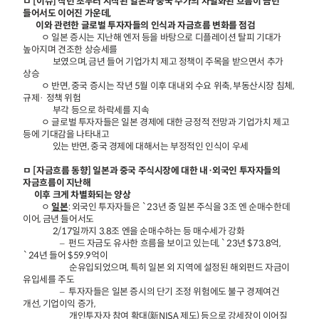
ㅁ [이슈] 작년 초부터 시작된 일본과 중국 주가의 차별화된 흐름이 금년
들어서도 이어진 가운데,
이와 관련한 글로벌 투자자들의 인식과 자금흐름 변화를 점검
ㅇ 일본 증시는 지난해 엔저 등을 바탕으로 디플레이션 탈피 기대가
높아지며 견조한 상승세를
보였으며, 금년 들어 기업가치 제고 정책이 주목을 받으면서 추가
상승
ㅇ 반면, 중국 증시는 작년 5월 이후 대내외 수요 위축, 부동산시장 침체,
규제· 정책 위험
부각 등으로 하락세를 지속
ㅇ 글로벌 투자자들은 일본 경제에 대한 긍정적 전망과 기업가치 제고
등에 기대감을 나타내고
있는 반면, 중국 경제에 대해서는 부정적인 인식이 우세
ㅁ [자금흐름 동향] 일본과 중국 주식시장에 대한 내·외국인 투자자들의
자금흐름이 지난해
이후 크게 차별화되는 양상
ㅇ
일본
: 외국인 투자자들은 `23년 중 일본 주식을 3조 엔 순매수한데
이어, 금년 들어서도
2/17일까지 3.8조 엔을 순매수하는 등 매수세가 강화
– 펀드 자금도 유사한 흐름을 보이고 있는데, `23년 $73.8억,
`24년 들어 $59.9억이
순유입되었으며, 특히 일본 외 지역에 설정된 해외펀드 자금이
유입세를 주도
– 투자자들은 일본 증시의 단기 조정 위험에도 불구 경제여건
개선, 기업이익 증가,
개인투자자 참여 확대(新NISA 제도) 등으로 강세장이 이어질