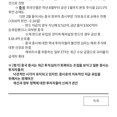
것으로 전망
ㅇ
중국
: 외국인들은 작년 8월부터 금년 1월까지 본토 주식을 2,011억
위안 순매도.
다만 2월 들어서는 중국 정부의 증시부양 기대 등으로 순매수 전환
(+306억 위안, ~2.26일)
– 펀드 자금의 경우 지난해 $763억, 금년 들어 $500억이
순유입됐으나, 대부분 중국
소재 펀드로 유입된 것이며 해외설정 펀드의 경우 금년 중
$18.4억 순유출
– 중국 증시에 대한 역내 투자자들의 불안한 심리는 해외 주식에
대한 선호로 연결.
해외지수를 추종하는 일부 ETF는 최근 수요 급증으로 괴리율이
급격히 확대
ㅁ [평가] 중국 증시는 최근 투자심리가 회복되는 조짐을 보이고 일본 증시는
투자자들의
낙관적인 시각이 유지되고 있지만, 증시로의 지속적인 자금 유입을
위해서는 경제여건
개선과 정부 정책에 대한 투자자들의 신뢰가 관건
목록