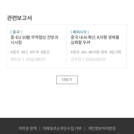
관련보고서
중국
해외시각
중-EU 10월 무역협상 전망과
중국 내 AI 확산, K자형 경제를
시사점
심화할 우려
#중국
#EU
#무역
#협상
#중국
#AI
#K자형 경제
#양극화
백진규
2026.08.07
김우진
2026.08.05
더보기
저작권 정책
이메일주소무단수집 거부
개인정보처리방침