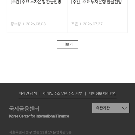
[주간] 주요 투자은행 환율전망
[주간] 주요 투자은행 환율전망
장수창
2026.08.03
조은
2026.07.27
더보기
저작권 정책
이메일주소무단수집 거부
개인정보처리방침
국제금융센터
유관기관
Korea Center for International Finance
서울특별시 중구 명동 11길 19 은행회관 3층