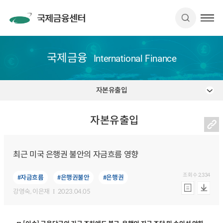
국제금융
International Finance
자본유출입
자본유출입
최근 미국 은행권 불안의 자금흐름 영향
조회수
2,334
#자금흐름
#은행권불안
#은행권
강영숙
, 이은재
2023.04.05