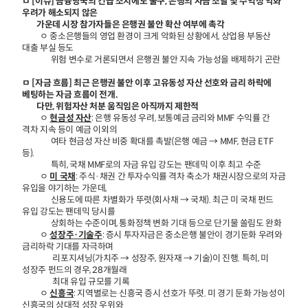
ㅁ [이슈] 금융당국의 긴급 조치에도 불구, 은행의 자금 조달 및 수익성 악화
우려가 해소되지 않은
가운데 시장 참가자들은 은행권 불안 확산 여부에 촉각
ㅇ 중소은행들의 영업 환경이 크게 악화된 상황에서, 상업용 부동산
대출 부실 등도
위험 변수로 거론되면서 은행권 불안 지속 가능성을 배제하기 곤란
ㅁ [자금 흐름] 최근 은행권 불안 이후 고유동성 자산 선호와 금리 하락에
베팅하는 자금 흐름이 전개.
다만, 위험자산 처분 움직임은 아직까지 제한적
ㅇ
현금성 자산
: 은행 유동성 우려, 보통예금 금리와 MMF 수익률 간
격차 지속 등이 예금 이외의
여타 현금성 자산 비중 확대를 촉발(은행 예금 → MMF, 현금 ETF
등).
특히, 국채 MMF로의 자금 유입 강도는 팬데믹 이후 최고 수준
ㅇ
미 국채
: 주식·채권 간 투자수익률 격차 축소가 채권시장으로의 자금
유입을 야기하는 가운데,
신용도에 따른 차별화가 뚜렷(회사채 → 국채). 최근 미 국채 펀드
유입 강도는 팬데믹 당시를
상회하는 수준이며, 통화정책 변화 기대 등으로 단기물 쏠림도 완화
ㅇ
성장주·기술주
: 증시 투자자금은 중소은행 불안이 경기둔화 우려와
금리하락 기대를 자극하며
리포지셔닝(가치주 → 성장주, 원자재 → 기술)이 진행. 특히, 미
성장주 펀드의 경우, 28개월래
최대 유입 규모를 기록
ㅇ
신흥국
: 지역별로는 신흥국 증시 선호가 뚜렷. 미 경기 둔화 가능성이
신흥국의 상대적 성장 우위와