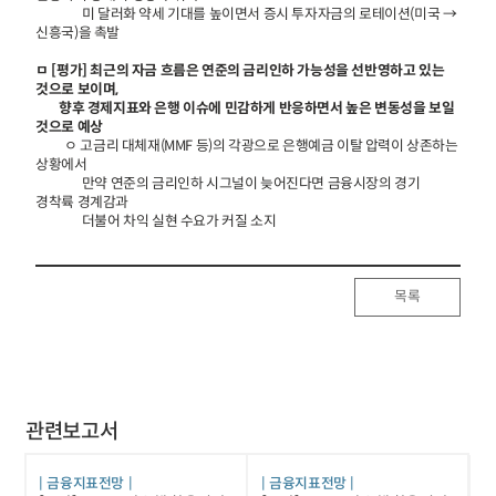
미 달러화 약세 기대를 높이면서 증시 투자자금의 로테이션(미국 →
신흥국)을 촉발
ㅁ [평가] 최근의 자금 흐름은 연준의 금리인하 가능성을 선반영하고 있는
것으로 보이며,
향후 경제지표와 은행 이슈에 민감하게 반응하면서 높은 변동성을 보일
것으로 예상
ㅇ 고금리 대체재(MMF 등)의 각광으로 은행예금 이탈 압력이 상존하는
상황에서
만약 연준의 금리인하 시그널이 늦어진다면 금융시장의 경기
경착륙 경계감과
더불어 차익 실현 수요가 커질 소지
목록
관련보고서
금융지표전망
금융지표전망