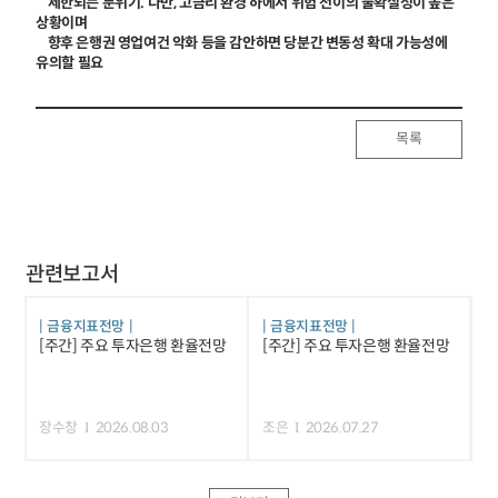
제한되는 분위기. 다만, 고금리 환경 하에서 위험 전이의 불확실성이 높은
상황이며
향후 은행권 영업여건 악화 등을 감안하면 당분간 변동성 확대 가능성에
유의할 필요
목록
관련보고서
금융지표전망
금융지표전망
[주간] 주요 투자은행 환율전망
[주간] 주요 투자은행 환율전망
장수창
2026.08.03
조은
2026.07.27