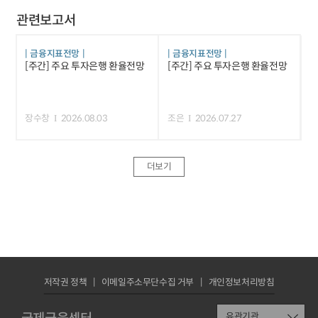
관련보고서
금융지표전망
금융지표전망
[주간] 주요 투자은행 환율전망
[주간] 주요 투자은행 환율전망
장수창
2026.08.03
조은
2026.07.27
더보기
저작권 정책
이메일주소무단수집 거부
개인정보처리방침
유관기관