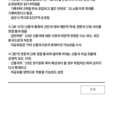
순유입폭은 $374억원을
기록하며 2개월 연속 유입되고 월간 단위로 `21.6월 이후 최대를
기록하였다고 발표.
금년 누적으로 $337억 순유입
ㅁ [IIF 시각] 신흥국 통화의 선진국 대비 제한적 약세, 연준의 긴축 사이클
정점 통과 등을
감안하면 `23년 신흥국에 대한 시장의 비관적 전망은 다소 과도. 최근
중국으로의 저조한
자금유입은 기타 신흥국으로의 로테이션 가능성을 시사
ㅁ [평가] 연준의 긴축 정점 통과와 달러화 약세는 신흥국 자금 흐름에
긍정적 요인. 다만,
신흥국의 `23년 경기둔화 폭이 예상보다 클 경우 위험자산 회피 심리가
다시 확대되고
자금유출 압력으로 작용할 가능성도 상존
목록