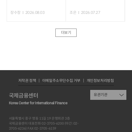
장수창
2026.08.03
조은
2026.07.27
더보기
저작권 정책
이메일주소무단수집 거부
개인정보처리방침
국제금융센터
유관기관
Korea Center for International Finance
서울특별시 중구 명동 11길 19 은행회관 3층
국제금융센터 대표전화 02-3705-6200 (야간: 02-
3705-6236) FAX 02-3705-6159