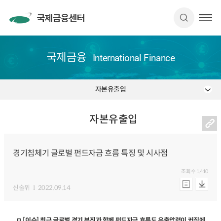
국제금융
International Finance
자본유출입
자본유출입
경기침체기 글로벌 펀드자금 흐름 특징 및 시사점
조회수
1,410
신술위
2022.09.14
ㅁ [이슈] 최근 글로벌 경기 부진과 함께 펀드자금 흐름도 유출압력이 커짐에