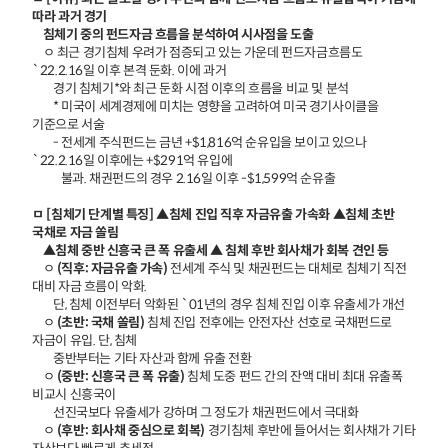
따라 과거 경기
침체기 중의 펀드자금 흐름을 분석하여 시사점을 도출
ㅇ 최근 경기침체 우려가 점증되고 있는 가운데 펀드자금흐름도
`22.2.16일 이후 본격 둔화. 이에 과거
경기 침체기*와 최근 둔화 시점 이후의 흐름을 비교 및 분석
* 미국이 세계경제에 미치는 영향을 고려하여 미국 경기사이클을
기준으로 서술
- 전세계 주식펀드는 금년 +$1,816억 순유입을 보이고 있으나
`22.2.16일 이후에는 +$291억 유입에
불과. 채권펀드의 경우 2.16일 이후 -$1,599억 순유출
ㅁ [침체기 단계별 특징] ▲침체 진입 직후 자금유출 가속화 ▲침체 초반
국채로 자금 쏠림
▲침체 중반 신흥국 큰 폭 유출세 ▲ 침체 후반 회사채가 회복 견인 등
ㅇ
(직후: 자금유출 가속)
전세계 주식 및 채권펀드는 대체로 침체기 직전
대비 자금 흐름이 악화.
단, 침체 이전부터 악화된 `01년의 경우 침체 진입 이후 유출세가 개선
ㅇ
(초반: 국채 쏠림)
침체 진입 전후에는 안전자산 선호로 국채펀드로
자금이 유입. 단, 침체
중반부터는 기타 자산과 함께 유출 전환
ㅇ
(중반: 신흥국 큰 폭 유출)
침체 도중 펀드 간의 잔액 대비 최대 유출폭
비교시 신흥국이
선진국보다 유출세가 강하며 그 정도가 채권펀드에서 극대화
ㅇ
(후반: 회사채 중심으로 회복)
경기침체 후반에 들어서는 회사채가 기타