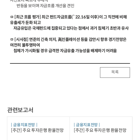
자산보다 빠르게 추세적
반등을 보이며 자금흐름 개선을 견인
ㅁ [최근 흐름 평가] 최근 펀드자금흐름(`22.16일 이후)이 그 직전에 비해
유출세가 둔화 되고
자금유입은 국채펀드에 집중되고 있다는 점에서 과거 침체기 초반과 유사
ㅁ [시사점] 연준의 긴축 의지, 高인플레이션 등을 감안시 향후 경기전망은
여전히 불투명하여
침체가 가시화될 경우 급격한 자금유출 가능성을 배제하기 어려움
목록
관련보고서
금융지표전망
금융지표전망
[주간] 주요 투자은행 환율전망
[주간] 주요 투자은행 환율전망