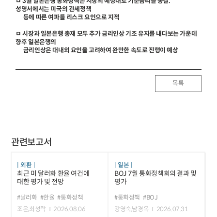
ㅁ 3월 일본은행 통화정책은 시장의 예상대로 기준금리를 동결.
성명서에서는 미국의 관세정책
등에 따른 여파를 리스크 요인으로 지적
ㅁ 시장과 일본은행 총재 모두 추가 금리인상 기조 유지를 내다보는 가운데
향후 일본은행의
금리인상은 대내외 요인을 고려하여 완만한 속도로 진행이 예상
목록
관련보고서
외환
일본
최근 미 달러화 환율 여건에
BOJ 7월 통화정책회의 결과 및
대한 평가 및 전망
평가
#달러화
#환율
#통화정책
#통화정책
#BOJ
조은,최성락
2026.08.06
강영숙,남경옥
2026.07.31