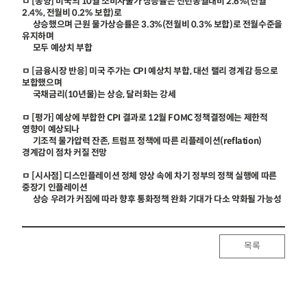
ㅁ [동향] 미국의 10월 소비자물가 상승률은 전년동월대비 2.6%(전월
2.4%, 전월비 0.2% 보합)로
상승했으며 근원 물가상승률은 3.3%(전월비 0.3% 보합)로 전월수준을
유지하며
모두 예상치 부합
ㅁ [금융시장 반응] 미국 주가는 CPI 예상치 부합, 대선 랠리 경계감 등으로
보합했으며
국채금리(10년물)는 상승, 달러화는 강세
ㅁ [평가] 예상에 부합한 CPI 결과로 12월 FOMC 정책결정에는 제한적
영향이 예상되나
기조적 물가압력 잔존, 트럼프 정책에 따른 리플레이션(reflation)
경계감이 점차 커질 전망
ㅁ [시사점] 디스인플레이션 정체 양상 속에 차기 정부의 정책 실행에 따른
중장기 인플레이션
상승 우려가 커짐에 따라 향후 통화정책 완화 기대가 다소 약화될 가능성
목록