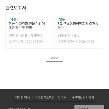
관련보고서
외환
일본
최근 미 달러화 환율 여건에
BOJ 7월 통화정책회의 결과 및
대한 평가 및 전망
평가
#달러화
#환율
#통화정책
#통화정책
#BOJ
조은,최성락
2026.08.06
강영숙,남경옥
2026.07.31
더보기
저작권 정책
이메일주소무단수집 거부
개인정보처리방침