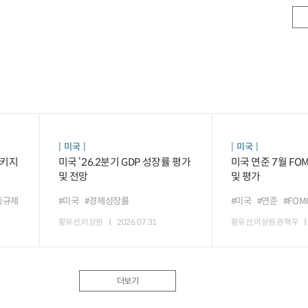
미국
미국
패키지
미국 ‘26.2분기 GDP 성장률 평가
미국 연준 7월 FO
및 전망
및 평가
종규제
#미국
#경제성장률
#미국
#연준
#FOM
황유선,이상원
2026.07.31
황유선,이상원,권혁우
더보기