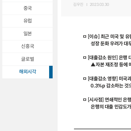
김우진
2023.03.30
중국
유럽
일본
ㅁ [이슈] 최근 미국 및
성장 둔화 우려가 대
신흥국
ㅁ [대출감소 원인] 은행
글로벌
▲자본 재조정 등에 따
해외시각
ㅁ [대출감소 영향] 미국과
0.3%p 감소하는 것
ㅁ [시사점] 연쇄적인 은
은행의 대출 민감도가 더