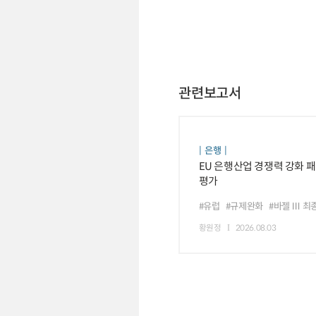
관련보고서
은행
EU 은행산업 경쟁력 강화 
평가
#유럽
#규제완화
#바젤 Ⅲ 최
황원정
2026.08.03