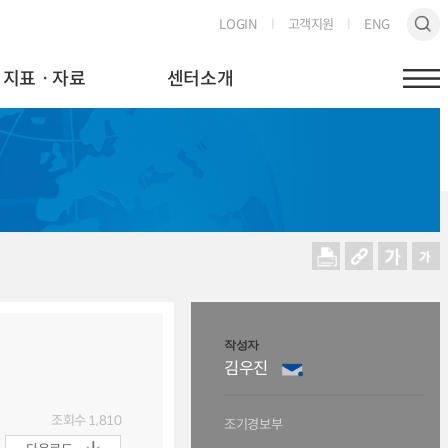
LOGIN
고객지원
ENG
지표ㆍ자료
센터소개
작성자
김우진
조회수
1,810
조기경보부