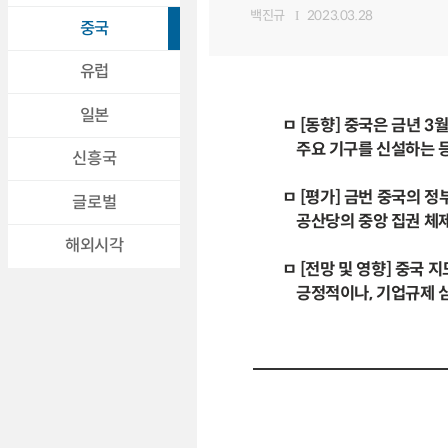
백진규
2023.03.28
중국
유럽
일본
ㅁ [동향] 중국은 금년 
주요 기구를 신설하는 등
신흥국
ㅁ [평가] 금번 중국의 정
글로벌
공산당의 중앙 집권 체제
해외시각
ㅁ [전망 및 영향] 중국 
긍정적이나, 기업규제 심