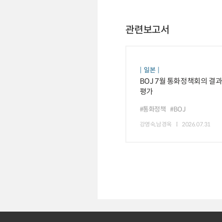
관련보고서
일본
BOJ 7월 통화정책회의 결과
평가
#통화정책
#BOJ
강영숙,남경옥
2026.07.31