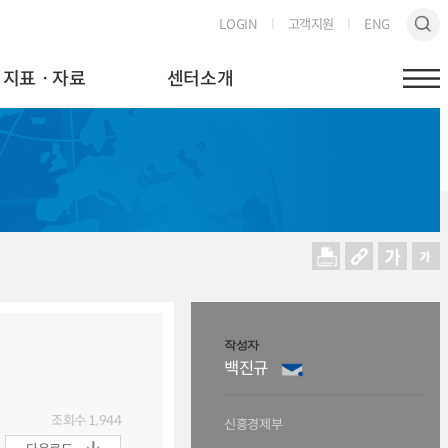
LOGIN
고객지원
ENG
지표ㆍ자료
센터소개
작성자
백진규
조회수
1,944
신흥경제부