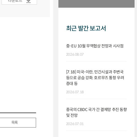
다운로드
최근 발간 보고서
중-EU 10월 무역협상 전망과 시사점
2026.08.07
[7.18] 미국-이란, 민간시설과 주변국
등으로 공습 강화. 호르무즈 통항 우려
증대 등
2026.07.18
중국의 CBDC 국가 간 결제망 추진 동향
및 전망
목록
2026.07.01