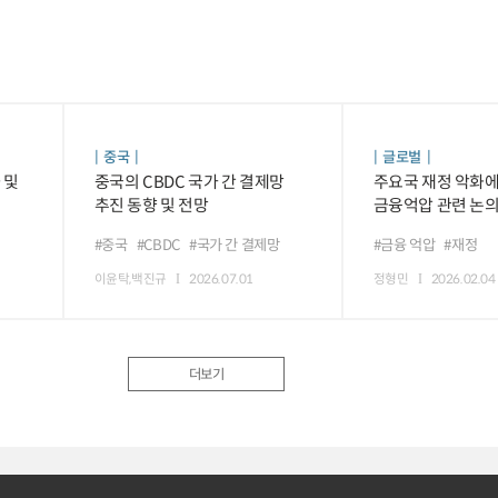
중국
글로벌
 및
중국의 CBDC 국가 간 결제망
주요국 재정 악화에
추진 동향 및 전망
금융억압 관련 논의
#중국
#CBDC
#국가 간 결제망
#금융 억압
#재정
이윤탁,백진규
2026.07.01
정형민
2026.02.04
더보기