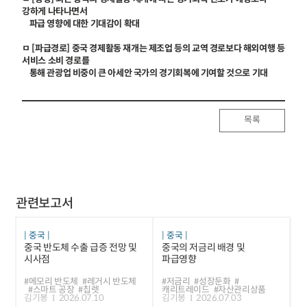
강하게 나타나면서
파급 영향에 대한 기대감이 확대
ㅁ [파급경로] 중국 경제활동 재개는 제조업 등의 교역 경로보다 해외여행 등
서비스 소비 경로를
통해 관광업 비중이 큰 아세안 국가의 경기회복에 기여할 것으로 기대
목록
관련보고서
중국
중국
중국 반도체 수출 급증 전망 및
중국의 저금리 배경 및
시사점
파급영향
#메모리 반도체
#레거시 반도체
#저금리
#성장둔화
#
#스마트 공장
#칩렛
캐리트레이드
#자산관리상품
김기봉
2026.07.10
김기봉
2026.07.03