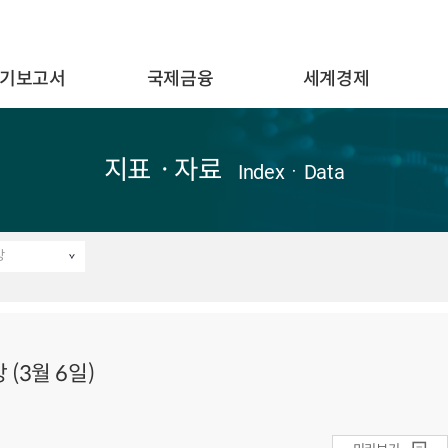
기보고서
국제금융
세계경제
지표ㆍ자료
IndexㆍData
망
(3월 6일)