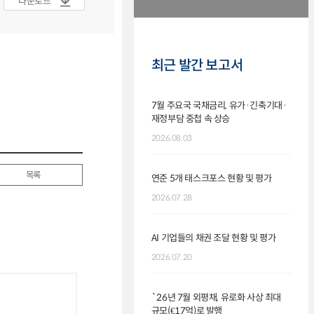
다운로드
최근 발간 보고서
7월 주요국 국채금리, 유가·긴축기대·
재정부담 중첩 속 상승
2026.08.03
목록
연준 5개 태스크포스 현황 및 평가
2026.07.28
AI 기업들의 채권 조달 현황 및 평가
2026.07.20
`26년 7월 외평채, 유로화 사상 최대
규모(€17억)로 발행