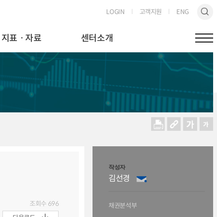
LOGIN
고객지원
ENG
지표ㆍ자료
센터소개
작성자
김선경
조회수
696
채권분석부