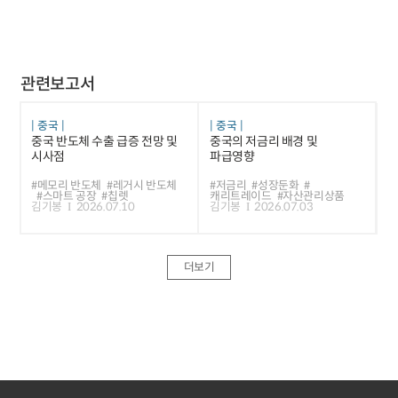
관련보고서
중국
중국
중국 반도체 수출 급증 전망 및
중국의 저금리 배경 및
시사점
파급영향
#메모리 반도체
#레거시 반도체
#저금리
#성장둔화
#
#스마트 공장
#칩렛
캐리트레이드
#자산관리상품
김기봉
2026.07.10
김기봉
2026.07.03
더보기