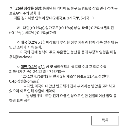
ㅁ
`25년 성장률 전망
: 통화완화 기대에도 불구 트럼프發 상호 관세 정책 등
보호무역주의 강화에
따른 경기하방 압력이 증대(2개국▲, 3개국▼, 5개국--)
※ 대만(+0.1%p), 싱가포르(+0.1%p) 상승. 태국(-0.2%p), 필리핀
(-0.1%p), 베트남(-0.1%p) 하락
ㅇ
태국(0.2%p↓)
: 예상보다 부진한 정부 지출과 함께 식품, 필수재 등
민간 소비가 지속 둔화.
미국의 관세 정책이 주요 수출품인 농산물 등에 부정적 영향을 미칠
우려(Barclays)
ㅇ
대만(0.1%p↑)
: AI 및 클라우드의 글로벌 수요 호조로 수출
회복세가 지속(`24.12월 4,753억$→
`25.1월 4,768억$)되면서 2월 제조업 PMI도 51.4로 전월대비
0.4p 상승(Nomura)
– 다만, 미국이 대만산 반도체에 관세 부과하는 방안을 고려하고
있으며 이로 인해 수출에 제약이
발생할 우려. 또한 전기 요금 인상으로 인한 인플레이션 압력 등
하방 요인 상존
목록