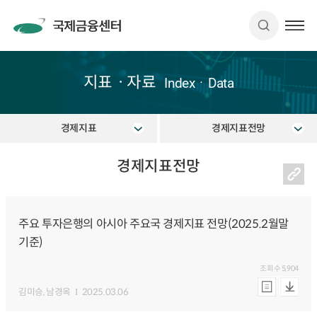
지표ㆍ자료
IndexㆍData
경제지표
경제지표전망
경제지표전망
주요 투자은행의 아시아 주요국 경제지표 전망(2025.2월말
기준)
조회수
5,904
김미승
, 남경옥
2025.03.06