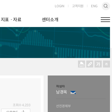
LOGIN
고객지원
ENG
지표ㆍ자료
센터소개
작성자
남경옥
조회수
4,233
선진경제부