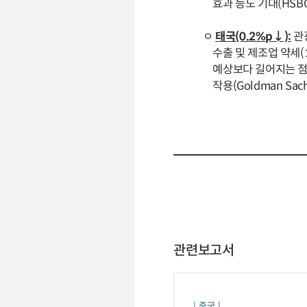
효과 등도 기대(HSBC
ㅇ
태국(0.2%p↓):
관
수출 및 제조업 약세(1월
예상보다 길어지는 점(`2
작용(Goldman Sach
관련보고서
중국