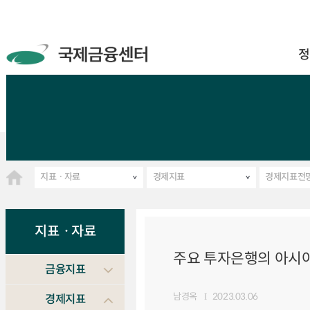
정
지표ㆍ자료
경제지표
경제지표전
지표ㆍ자료
주요 투자은행의 아시아 
금융지표
남경옥
2023.03.06
경제지표