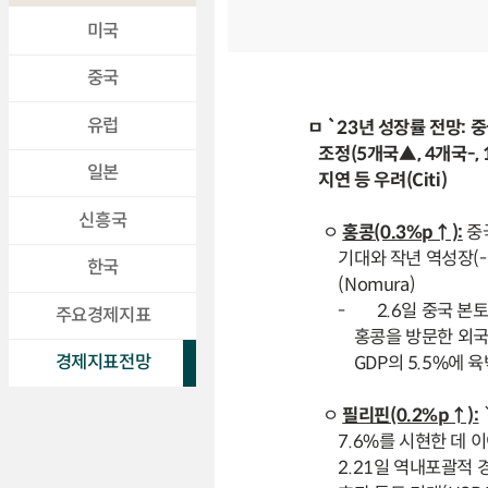
미국
중국
유럽
ㅁ `23년 성장률 전망:
조정(5개국▲, 4개국-,
일본
지연 등 우려(Citi)
신흥국
ㅇ
홍콩(0.3%p↑):
중
기대와 작년 역성장(-3.
한국
(Nomura)
-
2.6일 중국 본
주요경제지표
홍콩을 방문한 외국인 관
경제지표전망
GDP의 5.5%에 
ㅇ
필리핀(0.2%p↑):
7.6%를 시현한 데 이
2.21일 역내포괄적 경제