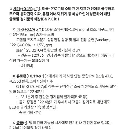
ㅁ
세계(+0.1%p ↑)
: 미국·유로존의 소비 관련 지표 개선에도 불구하고
주요국 통화긴축 여파, 유럽 에너지 위기 등 하방요인이 상존하여 내년
글로벌 경기둔화 예상(BNP, Citi)
ㅇ
미국(+0.1%p ↑)
:
10월 소매판매(+1.3% mom) 호조, 내구소비재
주문(+1% mom) 증가 등 소비
모멘텀 유지로 4분기 성장전망 상향 및 침체 전망 순연(Barclays,
`22.Q4 0.0% → 1.5%, qoq
saar, `23.Q2~Q4중 완만한 경기침체 전망)
- 연준은 12월 금리인상 감속에 돌입할 것으로 예상되나 최종금리
상향 가능성 등 불확실성 지
속(JPM)
ㅇ
유로존(+0.1%p ↑)
:
에너지 가격 하향 안정, 종합 PMI(11월 47.8,
+0.5pt) 반등, 소비자신뢰지수
(11월 -23.9, +3.7pt) 상승 등 단기전망 소폭 개선에도 소비위축, 교역
악화 등으로 `22.4분기
~`23.1분기 중 완만한 경기침체 불가피(BNP 등)
- 물가 정점은 `22.4분기가 우세하나 고물가 장기화로 내년에도
ECB는 금리인상 지속 및 양적긴
축 본격화 전망
ㅇ
중국(-)
:
방역 완화 가능성 시사에도 단기간내 완전한 봉쇄 철폐는
기대하기 어려워 경기 하방압