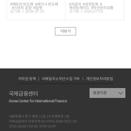
#메모리 반도체
#레거시 반도체
#저금리
#성장둔화
#
#스마트 공장
#칩렛
캐리트레이드
#자산관리상품
김기봉
2026.07.10
김기봉
2026.07.03
더보기
저작권 정책
이메일주소무단수집 거부
개인정보처리방침
국제금융센터
유관기관
Korea Center for International Finance
서울특별시 중구 명동 11길 19 은행회관 3층
국제금융센터 대표전화 02-3705-6200 (야간: 02-
3705-6236) FAX 02-3705-6159