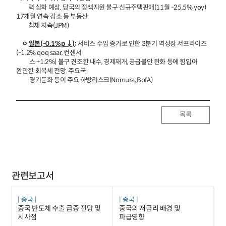
력 심화 예상. 당국의 정책지원 불구 신규주택판매(11월 -25.5% yoy)
17개월 연속 감소 등 부동산
침체 지속(JPM)
ㅇ
일본(-0.1%p ↓)
:
서비스 수입 증가로 인한 3분기 역성장 서프라이즈
(-1.2% qoq saar, 컨센서
스 +1.2%) 불구 견조한 내수, 경제재개, 공급불안 완화 등에 힘입어
완만한 회복세 전망. 주요국
경기둔화 등이 주요 하방리스크(Nomura, BofA)
목록
관련보고서
중국
중국
중국 반도체 수출 급증 전망 및
중국의 저금리 배경 및
시사점
파급영향