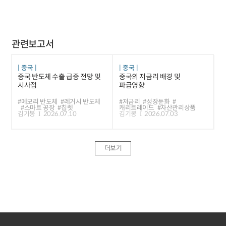
관련보고서
중국
중국
중국 반도체 수출 급증 전망 및
중국의 저금리 배경 및
시사점
파급영향
#메모리 반도체
#레거시 반도체
#저금리
#성장둔화
#
#스마트 공장
#칩렛
캐리트레이드
#자산관리상품
김기봉
2026.07.10
김기봉
2026.07.03
더보기