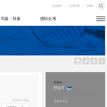
LOGIN
고객지원
ENG
지표ㆍ자료
센터소개
작성자
안남기
조회수
1,466
전문연구실