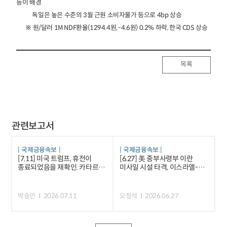
등이 배경
독일은 높은 수준의 3월 근원 소비자물가 등으로 4bp 상승
※ 원/달러 1M NDF환율(1294.4원, -4.6원) 0.2% 하락, 한국 CDS 상승
목록
관련보고서
국제금융속보
국제금융속보
[7.11] 미국 트럼프, 휴전이
[6.27] 美 중부사령부 이란
종료되었음을 재확인. 카타르 등
미사일 시설 타격, 이스라엘-
중재국은 긴장 완화 노력 등
레바논 평화합의안 서명 등
박승민
2026.07.11
오정석
2026.06.27