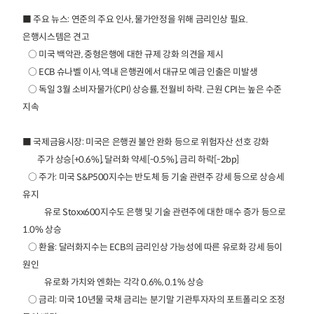
■ 주요 뉴스: 연준의 주요 인사, 물가안정을 위해 금리인상 필요.
은행시스템은 견고
○ 미국 백악관, 중형은행에 대한 규제 강화 의견을 제시
○ ECB 슈나벨 이사, 역내 은행권에서 대규모 예금 인출은 미발생
○ 독일 3월 소비자물가(CPI) 상승률, 전월비 하락. 근원 CPI는 높은 수준
지속
■ 국제금융시장: 미국은 은행권 불안 완화 등으로 위험자산 선호 강화
주가 상승[+0.6%], 달러화 약세[-0.5%], 금리 하락[-2bp]
○ 주가: 미국 S&P500지수는 반도체 등 기술 관련주 강세 등으로 상승세
유지
유로 Stoxx600지수도 은행 및 기술 관련주에 대한 매수 증가 등으로
1.0% 상승
○ 환율: 달러화지수는 ECB의 금리인상 가능성에 따른 유로화 강세 등이
원인
유로화 가치와 엔화는 각각 0.6%, 0.1% 상승
○ 금리: 미국 10년물 국채 금리는 분기말 기관투자자의 포트폴리오 조정