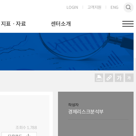
LOGIN
고객지원
ENG
지표ㆍ자료
센터소개
작성자
경제리스크분석부
조회수
1,788