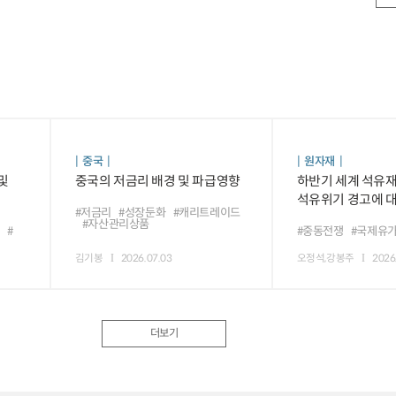
중국
원자재
및
중국의 저금리 배경 및 파급영향
하반기 세계 석유재
석유위기 경고에 대
#저금리
#성장둔화
#캐리트레이드
#자산관리상품
#
#중동전쟁
#국제유
김기봉
2026.07.03
오정석,강봉주
2026
더보기