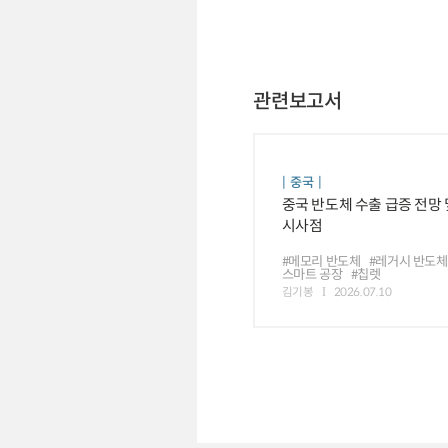
관련보고서
중국
중국 반도체 수출 급증 전망 
시사점
#메모리 반도체
#레거시 반도체
스마트 공장
#칩렛
김기봉
2026.07.10