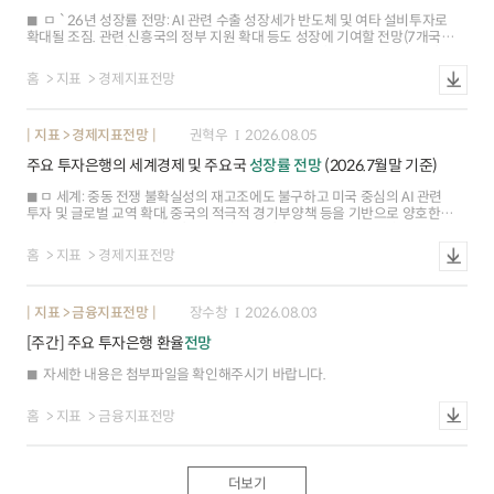
어려워 앞으로도 양측이 견제와 협상을 반복할 가능성 ㅇ 중국의 산업고도화
ㅁ `26년 성장률 전망: AI 관련 수출 성장세가 반도체 및 여타 설비투자로
등으로 유럽과의 제조수출 경쟁이 더욱 치열해지는 한편, 유럽의 대중 의존도도
확대될 조짐. 관련 신흥국의 정부 지원 확대 등도 성장에 기여할 전망(7개국▲,
지속되고 있어 금번 협상 이후에도 견제가 지속될 소지
1개국▼, 2개국--) ※ 베트남(+0.9%p), 대만(+0.6%p), 싱가포르(+0.6%p),
한국(+0.2%p), 인도(+0.2%p), 태국(+0.2%p) 등 상승. 홍콩(-0.1%p) 하락 ㅇ
홈
지표
경제지표전망
베트남(0.9%p): 2분기 성장률이 관광객 증가에 따른 소비 회복에 힘입어 8.1%
로 예상치(7.0%) 상회. 상반기 외국인직접투자가 61% 늘어난 가운데 반도체
수요 확대에 따른 고용 증가도 기대 ㅇ 홍콩(0.1%p): 중동전쟁 이후 투자(1Q
지표 > 경제지표전망
권혁우
2026.08.05
18.3%2Q 4.6%)와 소비(4.9%2.9%) 등이 둔화. 정부가 외자 유치를 위해
세제혜택을 확대하였으나, 부동산시장 부진 장기화 등으로 투자 회복이 지연될
주요 투자은행의 세계경제 및 주요국
성장
률
전망
(2026.7월말 기준)
소지
ㅁ 세계: 중동 전쟁 불확실성의 재고조에도 불구하고 미국 중심의 AI 관련
투자 및 글로벌 교역 확대, 중국의 적극적 경기부양책 등을 기반으로 양호한
회복탄력성을 보일 전망(Citi) ㅇ미국(0.1%p): 기조적 성장은 견조(2분기
민간수요 +3.9%, 3년래 최고, 전기비 연율)한 수준을 이어갔으나 AI
홈
지표
경제지표전망
투자에기인한 수입 증가, 정부 지출 감소 등으로 2분기 성장률(1.5%, 예상
2.0%)이 예상치를 하회(Capital Economics) 인플레이션(6월 근원 PCE 3.3%,
이전 3.4%, yoy) 가속화 우려가 일부 완화되었으나 연준 내 매파적 기조가강화
지표 > 금융지표전망
장수창
2026.08.03
(7월 FOMC, 3인 인상 지지)됨에 따라 금리 인상 전망은 확대(주요 IB 10곳 중
연내 인상 전망 기관,2곳3곳) ㅇ 유로존(0.2%p): 중동전쟁 관련 불확실성
[주간] 주요 투자은행 환율
전망
속에서도 가계 소비(5월 소매판매 1.6%, 이전 0.9%, yoy) 성장세 강화,
경기선행지표 개선(7월 종합 PMI 51.9, 이전 50.0),국방비 지출 확대를 반영해
자세한 내용은 첨부파일을 확인해주시기 바랍니다.
성장률 전망을 상향(J.P.Morgan) 경제활동이 예상보다 양호(2분기
성장률1.8%, 예상 0.8%, 전기비 연율)하고 인플레이션(7월 HICP 2.9%, 이전
2.8%, yoy)상승에 대한 경계심이 지속됨에 따라 ECB의 9월 추가 금리 인상이
홈
지표
금융지표전망
유력(BofA) ㅇ 일본: 글로벌 AI 투자 확대에 따른 반도체 수출 호조로 제조업
경기가 개선(6월 제조업 생산 2.3%, 이전 0.7%,yoy)되었으나 원유 가격 상승,
지진에 의한 생산 차질 등 하방위험이 상존(Nomura) ㅇ 중국: AI를 비롯한 첨단
부문 중심의 제조업 강세(6월 수출 27%, yoy)가 성장을 견인. 지속되는 내수
더보기