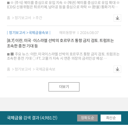
내외 금리차가 축소되면서 하락 유로화와 엔화 가치는 각각 0.3%, 0.4% 상승
ㅁ (주식) 북미를 중심으로 유입 지속 ㅁ (채권) 북미를 중심으로 유입 확대 ㅁ
○ 금리: 미국 10년물은 연준 금리인상 전망 약화 및 인플레이션 기대 둔화로
(CDS) 신용위험은 튀르키예, 남아공 등을 중심으로 하락 ㅁ (환율) 통화가치는
하락 독일은 유가에 연동해 상승하다가 미국 고용지표 발표 직후 반락(-1bp) ※
칠레, 인도네시아 등을 중심으로 상승
뉴욕 원달러 환율 1409.5원(서울15:30분대비 6.6원),1M NDF 1407.4원
(스왑포인트-0.55원)
홈
정기보고서
주간
정기보고서 > 국제금융속보
해외동향부
2026.08.07
[8.7] 이란, 미국·이스라엘 선박의 호르무즈 통항 금지 검토. 트럼프는
조속한 종전 기대 등
■ 주요 뉴스: 이란, 미국이스라엘 선박의 호르무즈 통항 금지 검토. 트럼프는
조속한 종전 기대 ○ FT, 고물가 지속 시 연준 의장의 금리인상 예상.
샌프란시스코 연은 총재는 동결 지지 ○ 미국 주간 신규실업급여 청구, 낮은
수준 지속. 2/4분기 노동생산성은 예상치 상회 ■ 해외시각: 미국 7월
홈
정기보고서
국제금융속보
고용보고서, 인플레이션 중요성으로 금리 영향은 제한적 예상 ○ 美日 외환시장
공조, 유동성 확대 등 의도치 않은 결과 초래할 가능성 ○ 글로벌 금융시장, 미국
경제정책 의구심 등으로 셀 아메리카 재부상 ■ 국제금융시장: 미국 주가 하락
[-0.2%], 달러화 강세[+0.3%], 금리 상승[+7bp] ○ 주가: 미국 SP500지수는
더보기
미국과 이란의 갈등 심화 우려 등으로 하락 유로 Stoxx600지수는 일부 기업의
실적 개선 등으로 0.2% 상승 ○ 환율: 달러화지수는 안전자산 선호 강화 등으로
상승 유로화와 엔화 가치는 각각 0.2%, 0.4% 하락 ○ 금리: 미국 10년물
국채금리는 유가 상승, 양호한 주간 고용지표 결과 등이 배경 독일은 미국
국채시장의 영향 등으로 3bp 상승 ※ 뉴욕 원달러 환율 1423.5원(서울
15:30분 대비 0.3원), 1M NDF 1422.4원(스왑포인트 -0.55원)
국제금융
검색 결과 (4,981건)
정확도순
최신순