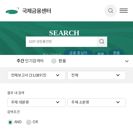
SEARCH
금융 중심지
환율
환율
최신검색어
순위
IB
주간
인기검색어
환율
1
결과 내 검색
검색조건
AND
OR