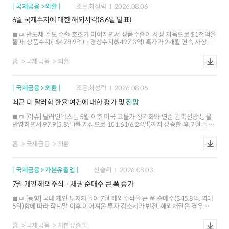
국제금융 > 외환
조은,최성락
2026.08.06
6월 국제수지에 대한 해외시각(8.6일 발표)
ㅁ 반도체 주도 수출 호조가 이어지면서 상품수출이 사상 처음으로 $1천억을
돌파. 상품수지(+$478.9억)ㆍ경상수지($497.3억) 흑자가 2개월 연속 사상
최대치 경신 ㅁ 해외 IB들은 반도체 수출 호조에 기반한 대규모 경상수지 흑자가
지속될 것으로 전망하는 가운데, 외국인 주식자금 순유입 재개 가능성도
홈
국제금융
외환
존재하는 것으로 평가 ㅁ 경상수지 흑자의 호조 지속과 외국인 주식자금 재유입
가능성에도 불구하고, 내국인 해외 투자 확대 양상이 재개될 조짐도 나타나고
있어 외환수급 여건 개선세가 제한될 가능성
국제금융 > 외환
조은,최성락
2026.08.06
최근 미 달러화 환율 여건에 대한 평가 및
전망
ㅁ [이슈] 달러인덱스는 5월 이후 미국 고물가 장기화와 연준 긴축전망 등을
반영하면서 97.9(5.8일)를 저점으로 101.61(6.24일)까지 상승한 후, 7월 들어
강ㆍ약세 요인이 혼재하면서 등락 ㅇ 7월 들어 고용지표 부진ㆍ인플레이션
둔화 등에 따른 연준의 연내 긴축 전망 후퇴와 엔화 강세 등이 달러화 약세
홈
국제금융
외환
압력으로 작용 ㅇ 다만 중동지역 긴장 지속에 따른 고유가 고착화 우려, 미국
국채금리 상승에 따른 금리차 확대 등이 달러화 하단을 제한 ㅁ [환율 여건] 중동
지정학 리스크에 대한 민감도가 줄어들면서 통화정책, 성장 등 경제적 요인이
국제금융 > 자본유출입
신술위
2026.08.03
달러화 향방을 주도. AI 산업 사이클도 달러화의 주요 동인으로 부상 ㅇ
(통화정책ㆍ금리차 중립) 주요국 중앙은행들의 포워드 가이던스 삭제로
7월 개인 해외주식ㆍ채권 순매수 큰 폭 증가
통화정책 및 금리차 전망의 불확실성이 높아졌으나, 대체로 미국과 주요국 간
금리차가 크게 확대되기는 어려운 여건 ㅇ (경제흐름 강세요인) 미국
ㅁ [동향] 국내 개인 투자자들이 7월 해외주식을 큰 폭 순매수($45.8억, 역대
고용ㆍ심리지표가 일시적으로 부진한 흐름을 보이면서 성장둔화 우려가
5위)함에 따라 작년말 이후 이어져온 투자 감소세가 반전. 해외채권은 경우
제기되었지만, 상대적 성장 우위에 대한 전망이 달러화를 지지 ㅇ (AI 이슈 단기
$21.6억 순매수 전환 ㅁ [주요 특징] ▲SK하이닉스 ADR ▲AI 레버리지 ETF
강세요인) AI 관련 투자가 미국 실물경제 전반(성장, 물가 등)에 반영되며 달러화
등을 통한 AI 익스포져 확대 ▲디지털 보안 관련 주식에 대한 관심 고조 등
강세를 뒷받침하는 가운데, 증시 호조에 따른 자본유입도 달러화에 긍정적. 다만
홈
국제금융
자본유출입