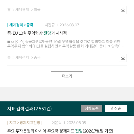
조정은 연방준비법 테두리 내에서 가능한 사안이며, 실제로 과거 연준이 회의
개최 빈도를 변경한 선례가 존재 ㅁ [평가] 연준이 FOMC 회의 빈도 또는 일정을
홈
세계경제
미국
조정할 유인은 존재. 단, 시장에서는 통화정책 투명성 저하 등에 따른 혼란을
우려
세계경제 > 중국
백진규
2026.08.07
중-EU 10월 무역협상
전망
과 시사점
ㅁ [이슈] 중국과 EU가 금년 10월 무역협상을 갖기로 합의하고 이를 위한
무역투자 협의회(TIC)를 설립하면서 무역갈등 완화 기대감이 증대 ㅇ 양측이
무역과 투자의 균형, 수출 규제 완화, 공급망 안정 방안 등을 논의할 계획 ㅁ [협상
배경] 유럽의 대중 무역적자가 크게 확대되면서 산업경쟁력 약화, 고용 불안
홈
세계경제
중국
등의 문제가 부각. 또한 대외 불확실성 등으로 중국과 유럽의 협력 필요성도
확대 ㅇ (대중 적자 확대) EU의 대중 무역적자는 `25년 3,650억유로로 지난
5년간 2배 늘어났으며, 대중 전기차 상계관세 부과 등에도 불구하고 무역
불균형이 더욱 심화 ㅇ (산업경쟁력 약화) 중국산 저가제품 유입이 유럽
더보기
제조업의 가격경쟁을 심화시키면서 관련 산업의 투자 위축과 고용 둔화 등이
가시화되어 이를 조정할 필요 ㅇ (중-EU 협력 필요성) 한편, 미국의 무역규제가
강화되고 러우전쟁, 중동전쟁 등으로 지정학적 불안이 커지면서 양측의 협력
의지도 확대 ㅁ [협상 전망] 유럽의 대중적자 축소를 위한 일부 품목 관세조정은
가능성이 있으나, 공급망 안정과 과잉보조금 등은 중국의 반발에 따라 사안별로
협상이 제한적일 소지 ㅇ (대중 관세조정 전망) EU가 중국산 플러그인
하이브리드차와 화학제품 등의 관세를 인상하고 기존의 철강 우회수출 통제와
지표
검색 결과 (2,551건)
정확도순
최신순
전자상거래 규제 등도 강화할 전망 ㅇ (공급망공정무역 협상 난항 예상) 반면, △
희토류 공급 안정 △과잉 보조금 문제 △지식재산권 보호 등은 타협이 어려워
금번 협상에서도 갈등 관리 수준에 그칠 가능성 - EU 내에서도 프랑스와
이탈리아 등이 대중 강경 대응을 주장하나, 독일과 스페인 등은 신중한
지표 > 경제지표전망
이윤탁
2026.08.05
입장이어서 사안별로 의견이 엇갈릴 소지 ㅁ [영향 및 시사점] 중국-EU간
주요 투자은행의 아시아 주요국 경제지표
전망
(2026.7월말 기준)
무역격차가 다소 축소되겠으나, 유럽이 근본적인 대중 의존도를 해소하기는