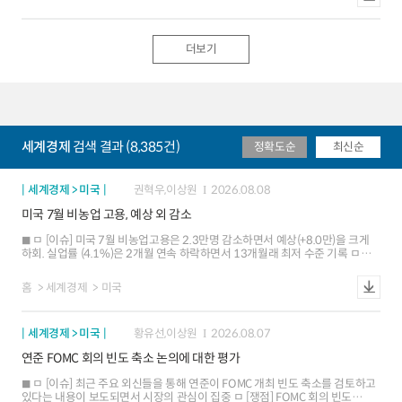
미 증시 조정 압력 심화 시 자본유출 위험도 잠재 - 외국인은 `24.8월 미국 주식
순매수로 전환했으며 `26.5월까지 누적 순매수 규모는 $1.3조까지 급증,
보유액도 `24.8월 $17.2조에서 `26.5월 $24.5조로 확대. 해당 자금의
유입세는 AI 익스포저 확보 성격이며, 환헤지 비중이 크지 않은 것으로 평가 ㅁ
더보기
[평가] 주요국 통화정책과 중간선거 등 외환시장 변동성을 높일 수 있는
요인들이 산재. 주요 IB들의 달러화에 대한 전망은 엇갈린 상황이나, 평균치는
연말까지 완만한 강세 방향으로 형성 ㅇ 중간선거(11.3일)를 앞두고 민주당
승리에 의한 정치적 교착(gridlock) 우려가 커지면서 예산안 합의, 재정지출 등
정책 사안에 따라 달러화 변동성이 높아질 가능성에 유의
세계경제
검색 결과 (8,385건)
정확도순
최신순
세계경제 > 미국
권혁우,이상원
2026.08.08
미국 7월 비농업 고용, 예상 외 감소
ㅁ [이슈] 미국 7월 비농업고용은 2.3만명 감소하면서 예상(+8.0만)을 크게
하회. 실업률 (4.1%)은 2개월 연속 하락하면서 13개월래 최저 수준 기록 ㅁ
[평가] 여가ㆍ접객업 고용 부진 등에 비추어 볼 때 비농업 고용의 완만한 둔화
추세가 재개되는 조짐. 실업률 하락은 주로 노동 공급 감소(경제활동참가율
홈
세계경제
미국
하락 등)에 기인 ㅁ [시사점] 금번 고용 부진에도 불구하고 연준은 물가에 초점을
맞춘 정책 판단 기조를 유지할 가능성. 8.12일 발표될 7월 물가 보고서로
시장의 관심이 이동할 전망
세계경제 > 미국
황유선,이상원
2026.08.07
연준 FOMC 회의 빈도 축소 논의에 대한 평가
ㅁ [이슈] 최근 주요 외신들을 통해 연준이 FOMC 개최 빈도 축소를 검토하고
있다는 내용이 보도되면서 시장의 관심이 집중 ㅁ [쟁점] FOMC 회의 빈도