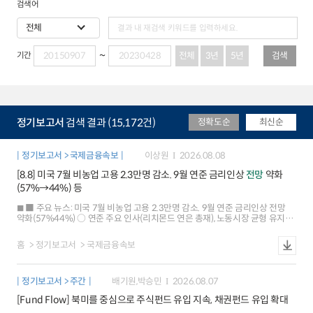
검색어
전체
3년
5년
검색
기간
정기보고서
검색 결과 (15,172건)
정확도순
최신순
정기보고서 > 국제금융속보
이상원
2026.08.08
[8.8] 미국 7월 비농업 고용 2.3만명 감소. 9월 연준 금리인상
전망
약화
(57%→44%) 등
■ 주요 뉴스: 미국 7월 비농업 고용 2.3만명 감소. 9월 연준 금리인상 전망
약화(57%44%) ○ 연준 주요 인사(리치몬드 연은 총재), 노동시장 균형 유지
평가 ○ 미국 단기 인플레이션 기대 하락(1년 후 3.7% 3.6%), 중장기는 3%
초반 유지 ○ 유로존 6월 산업생산(+0.2%), 예상치(+0.1%) 상회했으나 저성장
홈
정기보고서
국제금융속보
우려 지속 ○ 중국ㆍ대만 7월 수출, 반도체 수출 호조 등으로 20~30%대
증가율 유지 ○ 일본 6월 가계 소비지출, 예상(+0.8%)과 달리 큰 폭 감소
(-3.3%) ■ 국제금융시장: 미국 주가 상승[+0.6%], 달러화 약세[-0.4%], 금리
정기보고서 > 주간
배기원,박승민
2026.08.07
하락[-3bp] ○ 주가: 미국 SP500은 금리인상 전망 후퇴에 따른 위험선호 개선
속 사상 최고치 경신 유로 Stoxx600 지수도 유로존 기업실적 호조가
[Fund Flow] 북미를 중심으로 주식펀드 유입 지속, 채권펀드 유입 확대
이어지면서 사상 최고(+0.3%) ○ 환율: 달러화지수는 고용지표 부진 등으로