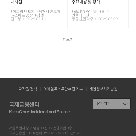
시사점
주요내용 및 평가
#메모리 반도체
#레거시 반도체
#6월 FOMC
#의사록
#
#스마트 공장
#칩렛
인플레이션
김기봉
2026.07.10
황유선,권혁우
2026.07.09
더보기
저작권 정책
이메일주소무단수집 거부
개인정보처리방침
국제금융센터
유관기관
Korea Center for International Finance
서울특별시 중구 명동 11길 19 은행회관 3층
국제금융센터 대표전화 02-3705-6200 (야간: 02-