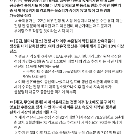
ㅁ [이슈] 중동전쟁이 3개월차로 접어든 가운데 국제유가는 전례 없는
공급충격 속에서도 예상보다 낮게 유지되고 변동성도 완화. 하지만 하반기
중 세계 석유위기를 경고하는 목소리가 끊이지 않고 있어 그 배경과
가능성을 점검
ㅇ 국제유가는 '22년 러우 전쟁 및 시장 예상치보다 낮은 수준 유지. 이는
전쟁 전 충분하게 비축된 재고 덕분인데, 하반기에는 재고 문제가
부메랑으로 작용할 것이라는 시각 제기
ㅁ [공급, 얼마나 감소] 전쟁 시작 이후 수출길이 막힌 걸프 산유국들이
생산을 대거 감축한 반면, 여타 산유국 증산은 미미해 세계 공급이 10% 이상
감소
ㅇ 걸프 지역 5개국(사우디, UAE, 쿠웨이트, 이란, 이라크)의 원유 생산은
전쟁 기간(3~5월) 중 일일 1,100만 배럴 내외 감소 추정. 이는 작년 세계
생산의 11%에 육박하는 규모
- 쿠웨이트 수출은 4~5월 zero였으며, 이라크 수출은 전쟁 전보다
90% 내외 급감
ㅇ 여타 산유국들이 증산에 나섰으나 걸프국 생산 감소분에 비해 미미.
세계 수요는 전쟁 초기 대폭 감소했으나 이후 감소세 지속 여부가
불분명해 대규모 공급난을 막기에 역부족
ㅁ [재고, 무엇이 문제] 세계 석유재고는 전쟁 이후 감소에도 불구 아직
양호한 수준으로 평가. 다만 지나치게 빠른 감소 속도와 지역별·품목별
편차가 시장의 불안심리를 자극
ㅇ 세계 석유재고는 전쟁 직전 82억 배럴(세계수요의 78.5일분)로 5년래
최고치. 5월말에는 75억으로 감소 추정되나 세계수요의 70일분 이상이
잔존
ㅇ 하지만 3월 이후 재고 감소 속도(3~5월 누적 감소분 총 7.01억 배럴)