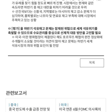
가 유례를 찾기 힘들 정도로 빠르게 진행. 시장에서는 현재와 같은
속도라면 하반기 중 재고 대란을 피하기 어려울 것으로 우려
ㅇ 선진국보다는 신흥국, 지역별로는 아시아의 재고 감소 문제가 더
심각하며, 품목별로는 나프타 및 연료유 재고 부족에 대해 시장에서
주목하고 있는 상황
ㅁ [평가] 올 하반기 석유재고 문제는 잠재된 위협으로 세계 석유위기를
촉발할 수 있으므로 수요관리를 중심으로 선제적 대응 방안을 고민할 필요
ㅇ 미국-이란 평화협정이 체결된다 해도 호르무즈 해협의 완전 정상화에
수개월이 소요될 것이라는 의견이 많아 재고 문제는 하반기 세계
석유시장의 최대 위협 요인이 될 전망
목록
관련보고서
중국
미국
중국 반도체 수출 급증 전망 및
미국 연준 6월 FOMC 의사록의