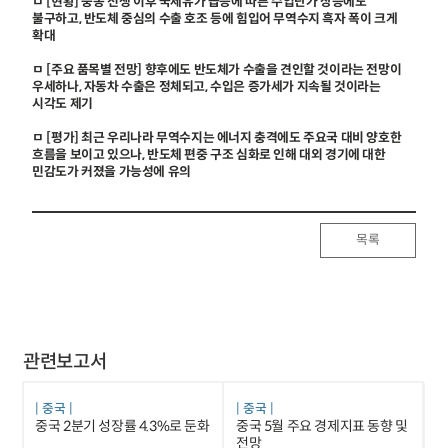
ㅁ [현황] 중동 전쟁 이후 국제유가 급등에 따른 수입단가 상승에도
불구하고, 반도체 중심의 수출 호조 등에 힘입어 무역수지 흑자 폭이 크게
확대
ㅁ [주요 품목별 전망] 향후에도 반도체가 수출을 견인할 것이라는 전망이
우세하나, 자동차 수출은 정체되고, 수입은 증가세가 지속될 것이라는
시각도 제기
ㅁ [평가] 최근 우리나라 무역수지는 에너지 충격에도 주요국 대비 양호한
흐름을 보이고 있으나, 반도체 편중 구조 심화로 인해 대외 경기에 대한
민감도가 커졌을 가능성에 유의
목록
관련보고서
중국
중국
중국 2분기 성장률 4.3%로 둔화
중국 5월 주요 경제지표 동향 및
전망