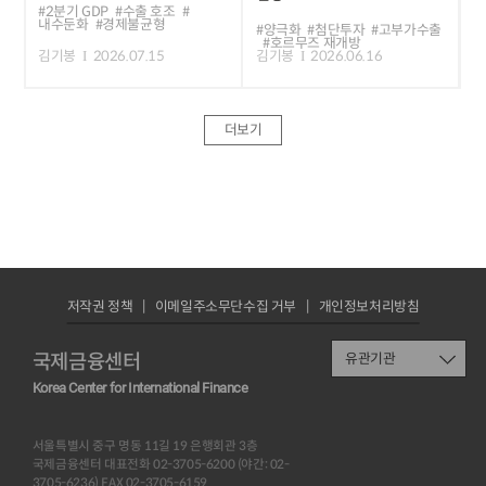
#2분기 GDP
#수출 호조
#
내수둔화
#경제불균형
#양극화
#첨단투자
#고부가수출
#호르무즈 재개방
김기봉
2026.07.15
김기봉
2026.06.16
더보기
저작권 정책
이메일주소무단수집 거부
개인정보처리방침
국제금융센터
유관기관
Korea Center for International Finance
서울특별시 중구 명동 11길 19 은행회관 3층
국제금융센터 대표전화 02-3705-6200 (야간: 02-
3705-6236) FAX 02-3705-6159