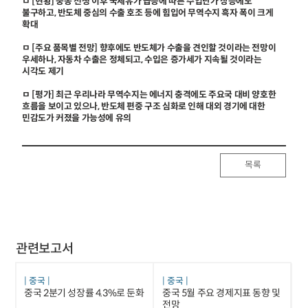
ㅁ [현황] 중동 전쟁 이후 국제유가 급등에 따른 수입단가 상승에도
불구하고, 반도체 중심의 수출 호조 등에 힘입어 무역수지 흑자 폭이 크게
확대
ㅁ [주요 품목별 전망] 향후에도 반도체가 수출을 견인할 것이라는 전망이
우세하나, 자동차 수출은 정체되고, 수입은 증가세가 지속될 것이라는
시각도 제기
ㅁ [평가] 최근 우리나라 무역수지는 에너지 충격에도 주요국 대비 양호한
흐름을 보이고 있으나, 반도체 편중 구조 심화로 인해 대외 경기에 대한
민감도가 커졌을 가능성에 유의
목록
관련보고서
중국
중국
중국 2분기 성장률 4.3%로 둔화
중국 5월 주요 경제지표 동향 및
전망