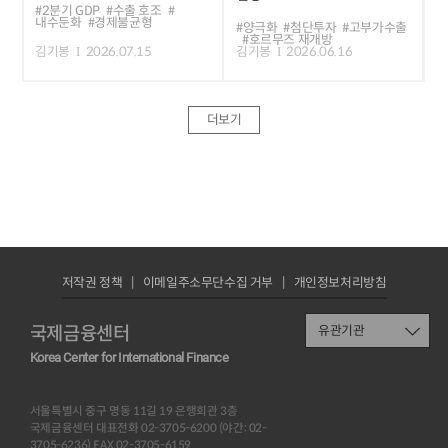
#2분기 GDP
#수출 호조
#
내수둔화
#경제불균형
#양극화
#첨단투자
#고부가수출
#호르무즈 재개방
김기봉
2026.07.15
김기봉
2026.06.16
더보기
저작권 정책
이메일주소무단수집 거부
개인정보처리방침
국제금융센터
유관기관
Korea Center for International Finance
서울특별시 중구 명동 11길 19 은행회관 3층
국제금융센터 대표전화 02-3705-6200 (야간: 02-
3705-6236) FAX 02-3705-6159