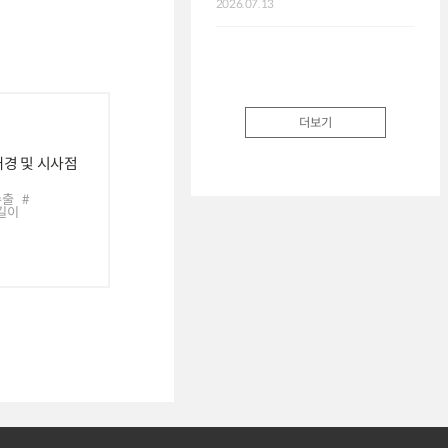
2026.07.13
7.3
평가
2026.
더보기
배경 및 시사점
수출
#
길이