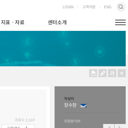
LOGIN
고객지원
ENG
지표ㆍ자료
센터소개
작성자
작성
장수창
조
조회수
1,169
외환분석부
외환