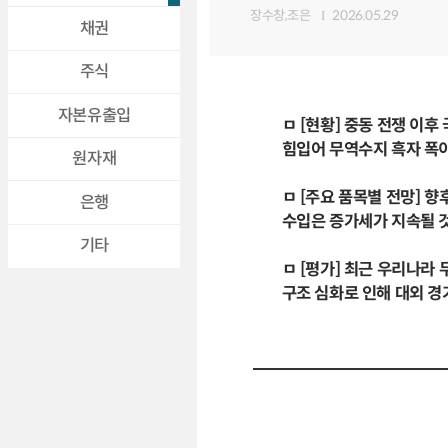
장수창,조은
2026.05.29
채권
주식
자본유출입
ㅁ [현황] 중동 전쟁 이
힘입어 무역수지 흑자 폭이
원자재
ㅁ [주요 품목별 전망] 
은행
수입은 증가세가 지속될 
기타
ㅁ [평가] 최근 우리나라
구조 심화로 인해 대외 경