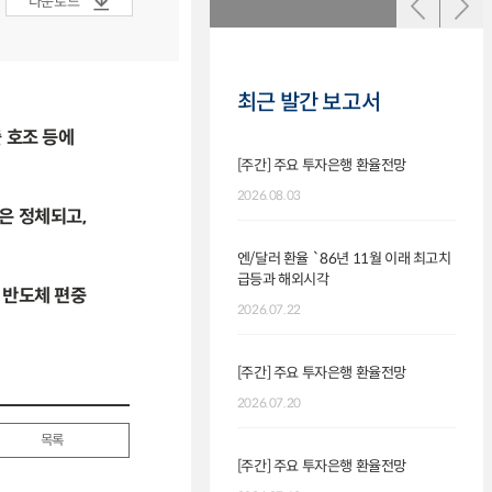
다운로드
최근 발간 보고서
 호조 등에
[주간] 주요 투자은행 환율전망
6월 
발표)
2026.08.03
은 정체되고,
2026.
엔/달러 환율 `86년 11월 이래 최고치
급등과 해외시각
최근 
 반도체 편중
및 전
2026.07.22
2026.
[주간] 주요 투자은행 환율전망
7.3
2026.07.20
대한 
목록
2026.
[주간] 주요 투자은행 환율전망