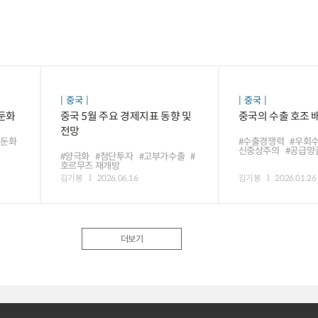
중국
중국
 둔화
중국 5월 주요 경제지표 동향 및
중국의 수출 호조 
전망
수둔화
#수출경쟁력
#우회
신중상주의
#공급망
#양극화
#첨단투자
#고부가수출
#
호르무즈 재개방
김기봉
2026.06.16
김기봉
2026.01.26
더보기