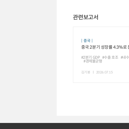
관련보고서
중국
중국 2분기 성장률 4.3%로
#2분기 GDP
#수출 호조
#내
#경제불균형
김기봉
2026.07.15