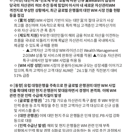
ㅁ [이슈] 대만이 AI·반도체 부문 호황에 따른 신규 富wealth의 급증과
당국의 자산관리 허브 추진 등에 힘입어 아시아 내 새로운 자산관리WM
격전지로 부상한 상황에서, 최근 글로벌 은행들의 대만 WM 시장 진출 현황
등을 점검
ㅇ
(富의 성장)
WM 사업의 기반이 되는 대만 富의 절대 규모가 사상
최고를 경신하며 지속적으로 확대. 특히 핵심 고객층인 고액자산가의
수와 자산 규모가 큰 폭 증가
ㅇ
(제도적 지원)
부유한 대만인들이 해외 금융 허브로 자산을 이전하는
흐름을 국내로 되돌리기 위해 폭넓은 자산관리 서비스를 국내에서도
제공할 수 있도록 규제를 완화
- ▲고액자산 고객 대상 WM 라이선스인 Wealth Management
2.0(WM 상품 및 서비스에 완화된 규제를 적용) ▲가오슝 자산관리
특구 내에서만 일부 WM 사업을 허용 등
ㅇ
(WM 시장 성장)
WM 시장의 운용자산AUM 규모는 성장세를 이어가고
있으며, 특히 고액자산 고객 대상 AUM은 `26.1월 기준 직전분기 대비
51% 급증
ㅁ [동향] 유럽 대형은행을 주축으로 한 글로벌 은행권의 대만 WM 사업
진출 확대에 대만 현지 은행권이 맞대응하면서 경쟁이 본격화. 이에 WM
관련 전문 인력 수급에 차질이 발생
ㅇ
(글로벌 은행권) `
25.7월 가오슝 자산관리 특구 출범 후 WM 부문의
인력 충원 등 조직 확장을 추진. 또한 고액자산 고객 대상으로 신규 상품
및 서비스를 출시
ㅇ
(대만 은행권)
이에 대만 현지 주요 은행들은 인재 양성, PB 사업 강화
등으로 대응
ㅇ
(인력 수급난 발생)
해외 및 현지 은행들은 WM 관련 인재 부족
상황에서 인력 확보 경쟁 심화로 임금이 급등하는 등 사업 추진 과정에서