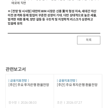
애로에 직면
ㅁ [전망 및 시사점] 대만의 WM 시장은 신흥 富의 형성 지속, 세대간 자산
이전 본격화 등에 힘입어 꾸준한 성장이 기대. 다만 상대적으로 높은 세율,
엄격한 외환 통제, 양안 갈등 등 구조적 및 지정학적 리스크가 상존하고
있음에 유의
목록
관련보고서
금융지표전망
금융지표전망
[주간] 주요 투자은행 환율전망
[주간] 주요 투자은행 환율전망
장수창
2026.08.03
조은
2026.07.27