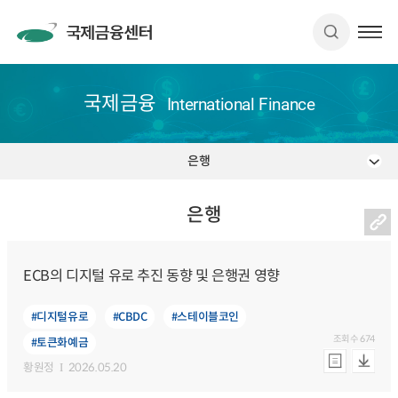
국제금융
International Finance
은행
은행
ECB의 디지털 유로 추진 동향 및 은행권 영향
#디지털유로
#CBDC
#스테이블코인
조회수
674
#토큰화예금
황원정
2026.05.20