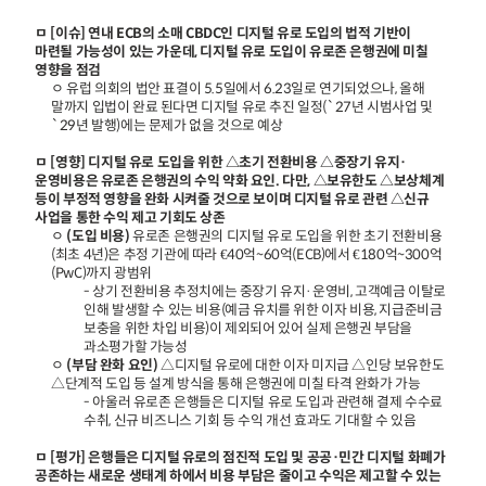
ㅁ [이슈] 연내 ECB의 소매 CBDC인 디지털 유로 도입의 법적 기반이
마련될 가능성이 있는 가운데, 디지털 유로 도입이 유로존 은행권에 미칠
영향을 점검
ㅇ 유럽 의회의 법안 표결이 5.5일에서 6.23일로 연기되었으나, 올해
말까지 입법이 완료 된다면 디지털 유로 추진 일정(`27년 시범사업 및
`29년 발행)에는 문제가 없을 것으로 예상
ㅁ [영향] 디지털 유로 도입을 위한 △초기 전환비용 △중장기 유지·
운영비용은 유로존 은행권의 수익 약화 요인. 다만, △보유한도 △보상체계
등이 부정적 영향을 완화 시켜줄 것으로 보이며 디지털 유로 관련 △신규
사업을 통한 수익 제고 기회도 상존
ㅇ
(도입 비용)
유로존 은행권의 디지털 유로 도입을 위한 초기 전환비용
(최초 4년)은 추정 기관에 따라 €40억~60억(ECB)에서 €180억~300억
(PwC)까지 광범위
- 상기 전환비용 추정치에는 중장기 유지·운영비, 고객예금 이탈로
인해 발생할 수 있는 비용(예금 유치를 위한 이자 비용, 지급준비금
보충을 위한 차입 비용)이 제외되어 있어 실제 은행권 부담을
과소평가할 가능성
ㅇ
(부담 완화 요인)
△디지털 유로에 대한 이자 미지급 △인당 보유한도
△단계적 도입 등 설계 방식을 통해 은행권에 미칠 타격 완화가 가능
- 아울러 유로존 은행들은 디지털 유로 도입과 관련해 결제 수수료
수취, 신규 비즈니스 기회 등 수익 개선 효과도 기대할 수 있음
ㅁ [평가] 은행들은 디지털 유로의 점진적 도입 및 공공·민간 디지털 화폐가
공존하는 새로운 생태계 하에서 비용 부담은 줄이고 수익은 제고할 수 있는