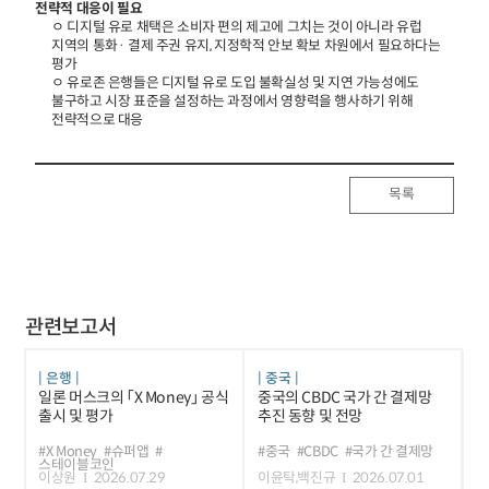
전략적 대응이 필요
ㅇ 디지털 유로 채택은 소비자 편의 제고에 그치는 것이 아니라 유럽
지역의 통화· 결제 주권 유지, 지정학적 안보 확보 차원에서 필요하다는
평가
ㅇ 유로존 은행들은 디지털 유로 도입 불확실성 및 지연 가능성에도
불구하고 시장 표준을 설정하는 과정에서 영향력을 행사하기 위해
전략적으로 대응
목록
관련보고서
은행
중국
일론 머스크의 「X Money」 공식
중국의 CBDC 국가 간 결제망
출시 및 평가
추진 동향 및 전망
#X Money
#슈퍼앱
#
#중국
#CBDC
#국가 간 결제망
스테이블코인
이상원
2026.07.29
이윤탁,백진규
2026.07.01