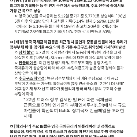
ㅁ [동향] 5월 영국 국채금리는 10년물이 18년래, 20·30년물이 28년래
최고치를 기록하는 등 전 만기 구간에서 급등했으며, 주요 선진국 중에서도
가장 큰 폭으로 상승
ㅇ 영국 30년물 국채금리는 5.12일 종가기준 5.77%로 상승하며 `98년
5월 이후 약 28년 만의 최고치를 기록(5.14일 현재 5.66%). 10년물
국채금리는 5.10%를 돌파하며 18년래 최고치, 20년물 국채금리는
5.71%로 28년래 최고치 기록(5.14일 현재 각 4.99%, 5.60%)
ㅁ [배경] 영국 국채금리 급등은 최근 정치 불안과 중동발 인플레이션 우려가
정부부채 확대·장기물 수요 약화 등 기존 수급구조 취약성에 가세하며 발생
ㅇ
정치 불안
: 5.7일 영국 지방선거에서 노동당이 야당에 의석을 크게
상실한 이후 (1,496석), Starmer 총리에 대한 리더십 교체 압력이 확산
ㅇ
인플레이션
: 이란 전쟁 장기화 및 호르무즈 해협 통항 차질로
국제유가가 상승함에 따라 에너지 수입의존도가 높은 영국 경제의 물가
상방 압력이 확대
ㅇ
수급구조 취약성
: 높은 정부부채와 이자비용 부담으로 국채 공급
부담이 지속되는 가운데, 확정급여형(DB) 연금 축소와 `22년 LDI 사태*
이후 장기채 투자 선호 약화가 맞물리며 영국 국채시장의 구조적 수급
부담이 확대
*`22년 트러스 정부 감세안 발표에 따른 국채금리
급등으로 DB형 연기금의 부채연계투자(LDI)에서 대규모
마진콜이 확산되며 BoE의 장기국채 긴급매입을 초래한
사태
ㅁ [해외시각] 주요 IB들은 영국 국채금리가 인플레이션 및 정책경로
불확실성, 재정취약성, 정치 리스크가 중첩되며 단기적으로 하방 경직성을