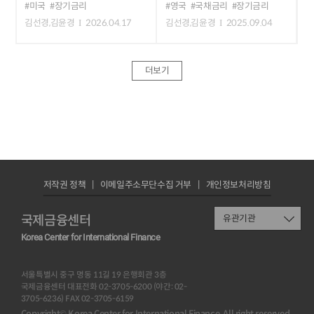
#미국
#장기금리
#영국
#국채금리
#장기금리
김선경,김윤경
2026.04.17
김선경,김윤경
2025.09.04
더보기
저작권 정책
이메일주소무단수집 거부
개인정보처리방침
국제금융센터
유관기관
Korea Center for International Finance
서울특별시 중구 명동 11길 19 은행회관 3층
국제금융센터 대표전화 02-3705-6200 (야간: 02-
3705-6236) FAX 02-3705-6159