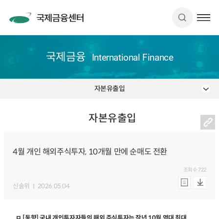
국제금융
International Finance
자본유출입
자본유출입
4월 개인 해외주식투자, 10개월 만에 순매도 전환
조회수
722
신술위
2026.05.04
ㅁ [동향] 국내 개인투자자들의 해외 주식투자는 작년 10월 역대 최대