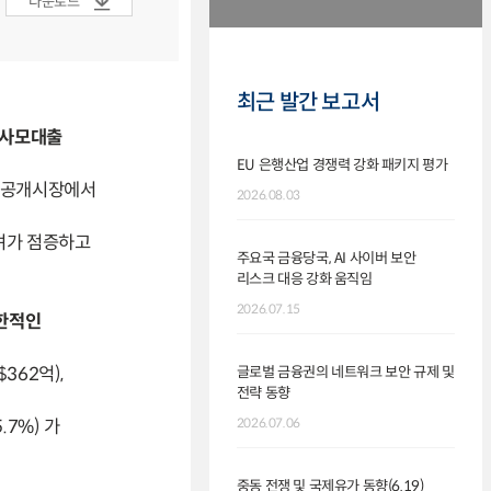
다운로드
최근 발간 보고서
 사모대출
EU 은행산업 경쟁력 강화 패키지 평가
 비공개시장에서
2026.08.03
우려가 점증하고
주요국 금융당국, AI 사이버 보안
리스크 대응 강화 움직임
2026.07.15
제한적인
$362억),
글로벌 금융권의 네트워크 보안 규제 및
전략 동향
.7%) 가
2026.07.06
중동 전쟁 및 국제유가 동향(6.19)