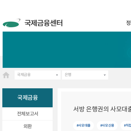
정
국제금융
은행
국제금융
서방 은행권의 사모대출
전체보고서
#사모대출
#사모신용
#직
외환