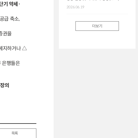
단기 약세·
2026.06.19
공급 축소,
더보기
 증권을
 헤지하거나 △
부 은행들은
시장의
목록