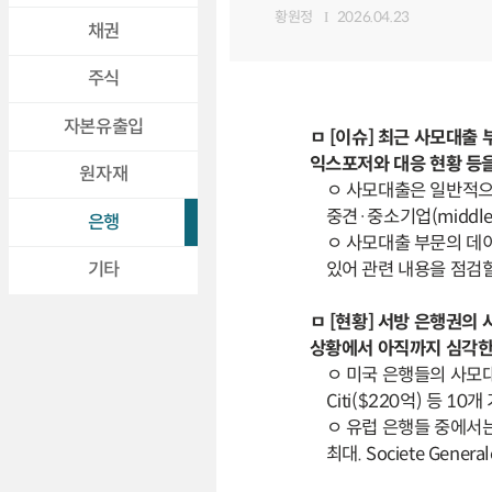
황원정
2026.04.23
채권
주식
자본유출입
ㅁ [이슈] 최근 사모대출
익스포저와 대응 현황 등
원자재
ㅇ 사모대출은 일반적으
중견·중소기업(middle-
은행
ㅇ 사모대출 부문의 데
있어 관련 내용을 점검
기타
ㅁ [현황] 서방 은행권의
상황에서 아직까지 심각한
ㅇ 미국 은행들의 사모대출 
Citi($220억) 등 1
ㅇ 유럽 은행들 중에서는 D
최대. Societe Gener