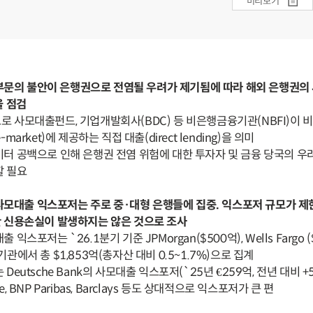
미리보기
 부문의 불안이 은행권으로 전염될 우려가 제기됨에 따라 해외 은행권의
을 점검
로 사모대출펀드, 기업개발회사(BDC) 등 비은행금융기관(NBFI)이
market)에 제공하는 직접 대출(direct lending)을 의미
이터 공백으로 인해 은행권 전염 위험에 대한 투자자 및 금융 당국의 
할 필요
 사모대출 익스포저는 주로 중·대형 은행들에 집중. 익스포저 규모가 
 신용손실이 발생하지는 않은 것으로 조사
익스포저는 `26.1분기 기준 JPMorgan($500억), Wells Fargo (
0개 기관에서 총 $1,853억(총자산 대비 0.5~1.7%)으로 집계
eutsche Bank의 사모대출 익스포저(`25년 €259억, 전년 대비 +5
ale, BNP Paribas, Barclays 등도 상대적으로 익스포저가 큰 편