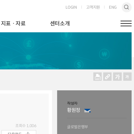
LOGIN
고객지원
ENG
지표ㆍ자료
센터소개
작성자
황원정
조회수
1,006
글로벌은행부