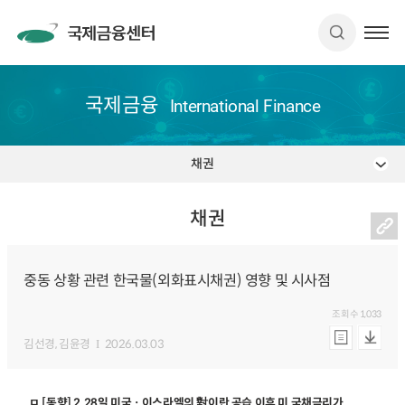
국제금융
International Finance
채권
채권
중동 상황 관련 한국물(외화표시채권) 영향 및 시사점
조회수
1,033
김선경
, 김윤경
2026.03.03
ㅁ [동향] 2.28일 미국ㆍ이스라엘의 對이란 공습 이후 미 국채금리가