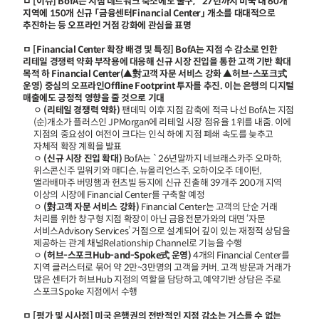
ㅁ [이슈] BofA는 지점 네트워크 축소에도 불구, `27년까지 미국 내 60개
지역에 150개 신규 「금융센터Financial Center」 개소를 대대적으로
추진하는 등 오프라인 거점 강화에 관심을 표명
ㅁ [Financial Center 확장 배경 및 특징] BofA는 지점 수 감소로 인한
리테일 경쟁력 약화 부작용에 대응해 신규 시장 진입을 통한 고객 기반 확대
목적 하 Financial Center(▲對고객 자문 서비스 강화 ▲허브-스포크式
운영) 중심의 오프라인Offline Footprint 투자를 추진. 이는 은행의 디지털
매출에도 긍정적 영향을 줄 것으로 기대
ㅇ
(리테일 경쟁력 약화)
팬데믹 이후 지점 감축에 적극 나선 BofA는 지점
(순)개소가 플러스인 JPMorgan에 리테일 시장 점유율 1위를 내줌. 이에
지점의 중요성이 여전이 크다는 인식 하에 지점 폐쇄 속도를 늦추고
자체적 확장 계획을 발표
ㅇ
(신규 시장 진입 확대)
BofA는 `26년말까지 네브래스카주 오마하,
위스콘신주 밀워키와 매디슨, 뉴올리언스주, 오하이오주 데이턴,
앨라배마주 버밍햄과 헌츠빌 등지에 신규 진출해 39개주 200개 지역
이상의 시장에 Financial Center를 구축할 예정
ㅇ
(對고객 자문 서비스 강화)
Financial Center는 고객의 단순 거래
처리를 위한 창구형 지점 확장이 아닌 금융전문가와의 대면 ‘자문
서비스Advisory Services’ 거점으로 설계되어 깊이 있는 재정적 상담을
제공하는 관계 채널Relationship Channel로 기능을 수행
ㅇ
(허브-스포크Hub-and-Spoke式 운영)
4개의 Financial Center를
지역 클러스터로 묶어 약 2만~3만명의 고객을 커버. 고객 방문과 거래가
많은 센터가 허브Hub 지점의 역할을 담당하고, 예약기반 상담은 주로
스포크Spoke 지점에서 수행
ㅁ [평가 및 시사점] 미국 은행권의 전반적인 지점 감소는 거스를 수 없는