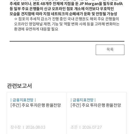
추세로 보이나, 본토 48개주 전체에 지점을 둔 JP Morgan을 필두로 BofA
등 일부 주요 은행들이 신규 오프라인 점포 개소에 이전보다 우호적인
모습을 견지함에 따라 지점 네트워크의 순폐쇄가 둔화 및 안정될 가능성
ㅇ 점포의 추세적 감소가 진행 중인 국내 은행권도 해외 주요 은행들의
오프라인 영업채널 재편, 기능 및 역할 변화 사례 등을 고려해 변화하는
환경에 유연하게 대응할 필요
목록
관련보고서
금융지표전망
금융지표전망
[주간] 주요 투자은행 환율전망
[주간] 주요 투자은행 환율전망
장수창
2026.08.03
조은
2026.07.27